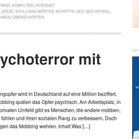
STAND
,
COMPUTER | INTERNET
,
SÄTZE
,
SCHLÜSSELWÖRTER
,
SCHRITTE
,
SEO
,
SEO-ARTIKEL
,
HINEN
,
ÜBERSCHRIFTEN
ychoterror mit
gopfer wird in Deutschland auf eine Million beziffert.
bbing quälen das Opfer psychisch. Am Arbeitsplatz, in
privaten Umfeld gibt es Menschen, die andere mobben,
 fühlen und ihren sozialen Rang zu verbessern. Doch
egen das Mobbing wehren. Inhalt Was […]