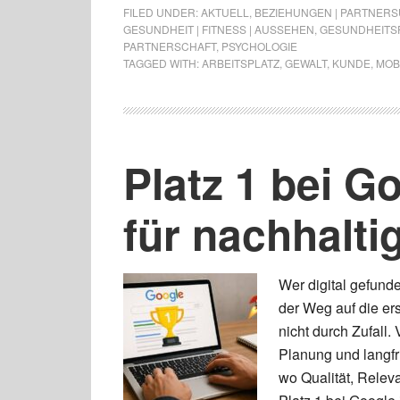
FILED UNDER:
AKTUELL
,
BEZIEHUNGEN | PARTNERSU
GESUNDHEIT | FITNESS | AUSSEHEN
,
GESUNDHEITS
PARTNERSCHAFT
,
PSYCHOLOGIE
TAGGED WITH:
ARBEITSPLATZ
,
GEWALT
,
KUNDE
,
MOB
Platz 1 bei G
für nachhalti
Wer digital gefund
der Weg auf die er
nicht durch Zufall
Planung und langfri
wo Qualität, Relev