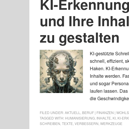
KI-Erkennun
und Ihre Inha
zu gestalten
KI-gestützte Schre
schnell, effizient,
Haken. KI-Erkennun
Inhalte werden. Fas
und sogar Personal
laufen lassen. Das 
die Geschwindigkei
FILED UNDER:
AKTUELL
,
BERUF | FINANZEN | WOHL
TAGGED WITH:
HUMANISIERUNG
,
INHALTE
,
KI
,
KI-ER
SCHREIBEN
,
TEXTE
,
VERBESSERN
,
WERKZEUGE