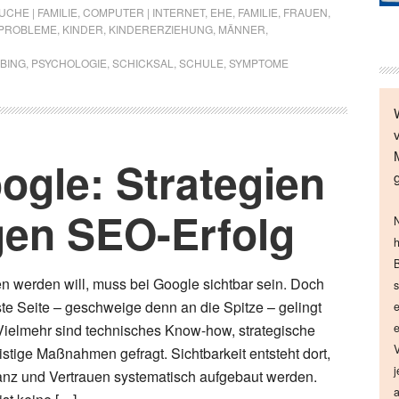
CHE | FAMILIE
,
COMPUTER | INTERNET
,
EHE
,
FAMILIE
,
FRAUEN
,
PROBLEME
,
KINDER
,
KINDERERZIEHUNG
,
MÄNNER
,
BING
,
PSYCHOLOGIE
,
SCHICKSAL
,
SCHULE
,
SYMPTOME
oogle: Strategien
gen SEO-Erfolg
N
h
B
en werden will, muss bei Google sichtbar sein. Doch
s
ste Seite – geschweige denn an die Spitze – gelingt
e
. Vielmehr sind technisches Know-how, strategische
e
V
stige Maßnahmen gefragt. Sichtbarkeit entsteht dort,
j
anz und Vertrauen systematisch aufgebaut werden.
a