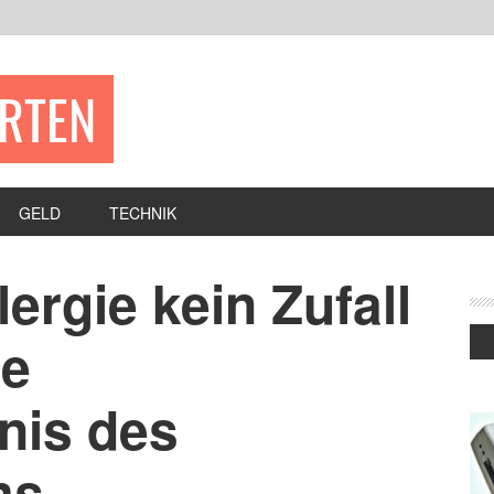
ERTEN
GELD
TECHNIK
ergie kein Zufall
ße
nis des
ms