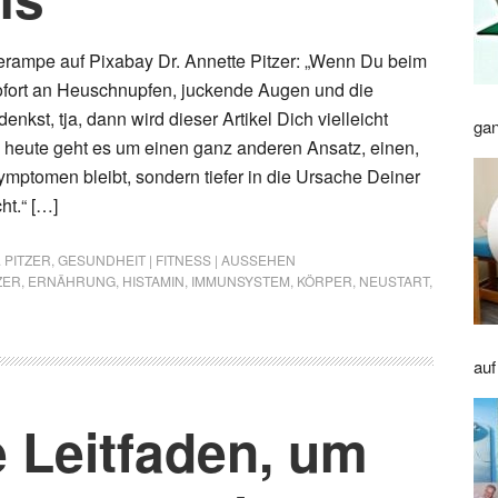
erampe auf Pixabay Dr. Annette Pitzer: „Wenn Du beim
ofort an Heuschnupfen, juckende Augen und die
enkst, tja, dann wird dieser Artikel Dich vielleicht
gan
heute geht es um einen ganz anderen Ansatz, einen,
ymptomen bleibt, sondern tiefer in die Ursache Deiner
ht.“ […]
 PITZER
,
GESUNDHEIT | FITNESS | AUSSEHEN
ZER
,
ERNÄHRUNG
,
HISTAMIN
,
IMMUNSYSTEM
,
KÖRPER
,
NEUSTART
,
auf
e Leitfaden, um