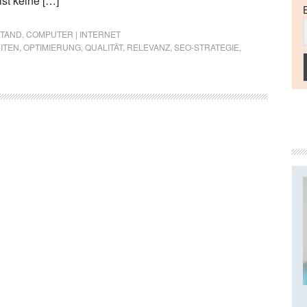
ist keine […]
STAND
,
COMPUTER | INTERNET
ITEN
,
OPTIMIERUNG
,
QUALITÄT
,
RELEVANZ
,
SEO-STRATEGIE
,