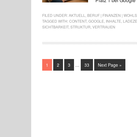
Platz 1 bei Google 
FILED UNDER:
AKTUELL
,
BERUF | FINANZEN | WOHL
TAGGED WITH:
CONTENT
,
GOOGLE
,
INHALTE
,
LADEZE
SICHTBARKEIT
,
STRUKTUR
,
VERTRAUEN
1
2
3
…
33
Next Page »