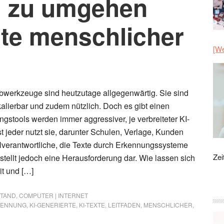
g zu umgehen
lte menschlicher
[We
ibwerkzeuge sind heutzutage allgegenwärtig. Sie sind
 skalierbar und zudem nützlich. Doch es gibt einen
gstools werden immer aggressiver, je verbreiteter KI-
t jeder nutzt sie, darunter Schulen, Verlage, Kunden
verantwortliche, die Texte durch Erkennungssysteme
Zei
stellt jedoch eine Herausforderung dar. Wie lassen sich
t und […]
STAND
,
COMPUTER | INTERNET
KENNUNG
,
KI-GENERIERTE
,
KI-TEXTE
,
LEITFADEN
,
MENSCHLICHER
,