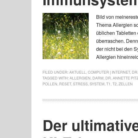
Bild von meinerest
Thema Allergien s
üblichen Tabletten d
überraschen. Denn 
der nicht bei den S
Allergien hineinreic
FILED UNDER:
AKTUELL
,
COMPUTER | INTERNET
,
DR.
TAGGED WITH:
ALLERGIEN
,
DARM
,
DR. ANNETTE PIT
POLLEN
,
RESET
,
STRESS
,
SYSTEM
,
T1
,
T2
,
ZELLEN
Der ultimativ