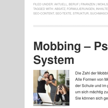
FILED UNDER:
AKTUELL
,
BERUF | FINANZEN | WOHL
TAGGED WITH:
ABSATZ
,
FORMULIERUNGEN
,
INHALTE
SEO-CONTENT
,
SEO-TEXTE
,
STRUKTUR
,
SUCHMASC
Mobbing – Ps
System
Die Zahl der Mobbin
Alle Formen von Mo
der Schule und im 
um sich mächtig zu
Sie können sich g