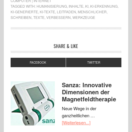
COMPUTER | INTERNET
TAGGED WITH:
HUMANISIERUNG
,
INHALTE
,
KI
,
KI-ERKENNUNG
,
KI-GENERIERTE
,
KI-TEXTE
,
LEITFADEN
,
MENSCHLICHER
,
SCHREIBEN
,
TEXTE
,
VERBESSERN
,
WERKZEUGE
SHARE & LIKE
FACEBOOK
TWITTER
Sanza: Innovative
Dimensionen der
Magnetfeldtherapie
Neue Wege in der
ganzheitlichen …
[Weiterlesen...]