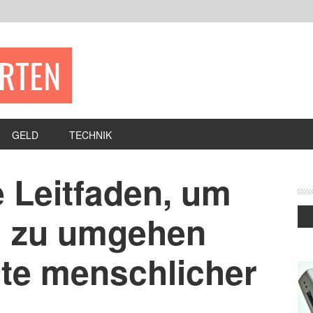
ERTEN
GELD
TECHNIK
e Leitfaden, um
g zu umgehen
lte menschlicher