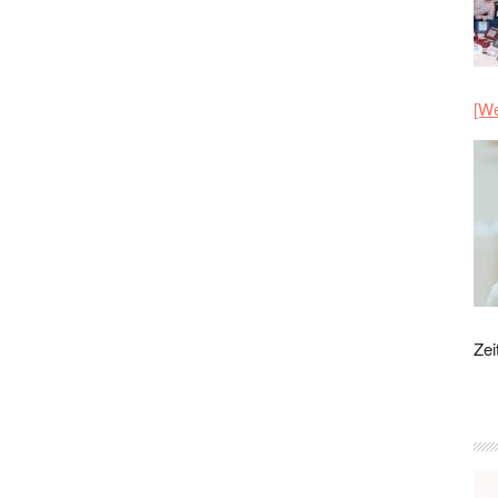
[We
Zei