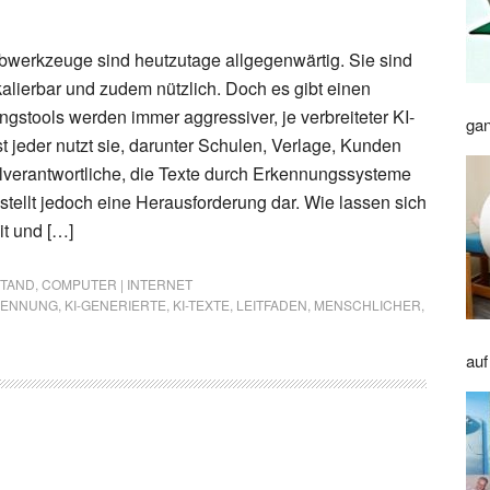
ibwerkzeuge sind heutzutage allgegenwärtig. Sie sind
 skalierbar und zudem nützlich. Doch es gibt einen
gstools werden immer aggressiver, je verbreiteter KI-
gan
t jeder nutzt sie, darunter Schulen, Verlage, Kunden
verantwortliche, die Texte durch Erkennungssysteme
stellt jedoch eine Herausforderung dar. Wie lassen sich
t und […]
STAND
,
COMPUTER | INTERNET
KENNUNG
,
KI-GENERIERTE
,
KI-TEXTE
,
LEITFADEN
,
MENSCHLICHER
,
auf