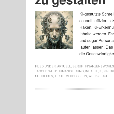
KI-gestützte Schre
schnell, effizient,
Haken. KI-Erkennun
Inhalte werden. Fas
und sogar Personal
laufen lassen. Das 
die Geschwindigkei
FILED UNDER:
AKTUELL
,
BERUF | FINANZEN | WOHL
TAGGED WITH:
HUMANISIERUNG
,
INHALTE
,
KI
,
KI-ER
SCHREIBEN
,
TEXTE
,
VERBESSERN
,
WERKZEUGE