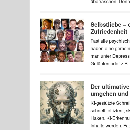
überraschen. Denn
Selbstliebe – 
Zufriedenheit
Fast alle psychisc
haben eine gemeins
man unter Depressi
Gefühlen oder z.B.
Der ultimativ
umgehen und I
KI-gestützte Schre
schnell, effizient,
Haken. KI-Erkennun
Inhalte werden. Fas