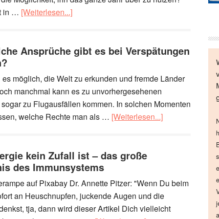
ft in …
[Weiterlesen...]
lche Ansprüche gibt es bei Verspätungen
n?
 es möglich, die Welt zu erkunden und fremde Länder
Doch manchmal kann es zu unvorhergesehenen
 sogar zu Flugausfällen kommen. In solchen Momenten
wissen, welche Rechte man als …
[Weiterlesen...]
N
h
B
rgie kein Zufall ist – das große
s
nis des Immunsystems
e
e
erampe auf Pixabay Dr. Annette Pitzer: "Wenn Du beim
V
ofort an Heuschnupfen, juckende Augen und die
j
enkst, tja, dann wird dieser Artikel Dich vielleicht
a