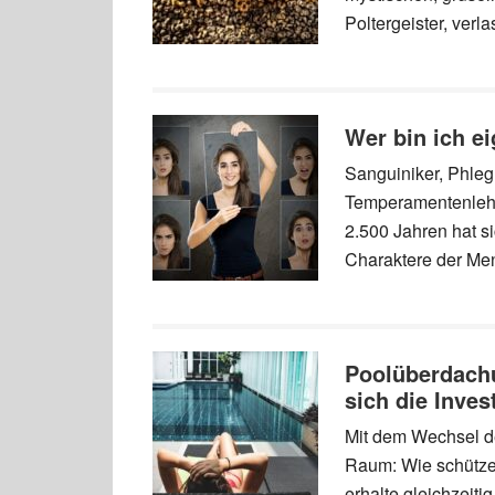
Poltergeister, ve
Wer bin ich ei
Sanguiniker, Phlegm
Temperamentenlehre
2.500 Jahren hat 
Charaktere der Me
Poolüberdachu
sich die Inves
Mit dem Wechsel de
Raum: Wie schütze
erhalte gleichzeiti