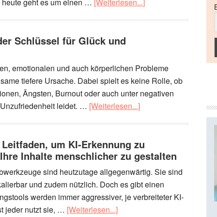
 heute geht es um einen …
[Weiterlesen...]
der Schlüssel für Glück und
hen, emotionalen und auch körperlichen Probleme
ame tiefere Ursache. Dabei spielt es keine Rolle, ob
onen, Ängsten, Burnout oder auch unter negativen
 Unzufriedenheit leidet. …
[Weiterlesen...]
e Leitfaden, um KI-Erkennung zu
hre Inhalte menschlicher zu gestalten
ibwerkzeuge sind heutzutage allgegenwärtig. Sie sind
 skalierbar und zudem nützlich. Doch es gibt einen
gstools werden immer aggressiver, je verbreiteter KI-
t jeder nutzt sie, …
[Weiterlesen...]