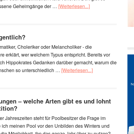
rlassene Geheimgänge der …
[Weiterlesen...]
gentlich?
atiker, Choleriker oder Melancholiker - die
 erklärt, wer welchem Typus entspricht. Bereits vor
sich Hippokrates Gedanken darüber gemacht, warum die
nschen so unterschiedlich …
[Weiterlesen...]
ngen – welche Arten gibt es und lohnt
tition?
r Jahreszeiten steht für Poolbesitzer die Frage im
 ich meinen Pool vor den Unbilden des Winters und
g die Möglichkeit, ihn das ganze Jahr über zu nutzen?