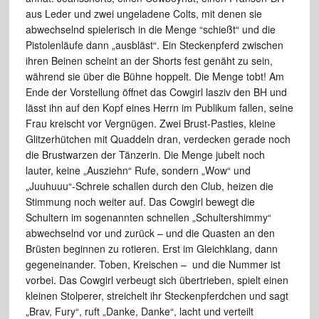
aus Leder und zwei ungeladene Colts, mit denen sie
abwechselnd spielerisch in die Menge “schießt“ und die
Pistolenläufe dann „ausbläst“. Ein Steckenpferd zwischen
ihren Beinen scheint an der Shorts fest genäht zu sein,
während sie über die Bühne hoppelt. Die Menge tobt! Am
Ende der Vorstellung öffnet das Cowgirl lasziv den BH und
lässt ihn auf den Kopf eines Herrn im Publikum fallen, seine
Frau kreischt vor Vergnügen. Zwei Brust-Pasties, kleine
Glitzerhütchen mit Quaddeln dran, verdecken gerade noch
die Brustwarzen der Tänzerin. Die Menge jubelt noch
lauter, keine „Ausziehn“ Rufe, sondern „Wow“ und
„Juuhuuu“-Schreie schallen durch den Club, heizen die
Stimmung noch weiter auf. Das Cowgirl bewegt die
Schultern im sogenannten schnellen „Schultershimmy“
abwechselnd vor und zurück – und die Quasten an den
Brüsten beginnen zu rotieren. Erst im Gleichklang, dann
gegeneinander. Toben, Kreischen – und die Nummer ist
vorbei. Das Cowgirl verbeugt sich übertrieben, spielt einen
kleinen Stolperer, streichelt ihr Steckenpferdchen und sagt
„Brav, Fury“, ruft „Danke, Danke“, lacht und verteilt