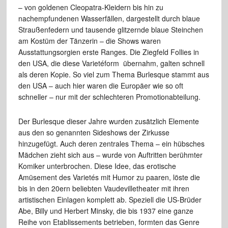
– von goldenen Cleopatra-Kleidern bis hin zu
nachempfundenen Wasserfällen, dargestellt durch blaue
Straußenfedern und tausende glitzernde blaue Steinchen
am Kostüm der Tänzerin – die Shows waren
Ausstattungsorgien erste Ranges. Die Ziegfeld Follies in
den USA, die diese Varietéform übernahm, galten schnell
als deren Kopie. So viel zum Thema Burlesque stammt aus
den USA – auch hier waren die Europäer wie so oft
schneller – nur mit der schlechteren Promotionabteilung.
Der Burlesque dieser Jahre wurden zusätzlich Elemente
aus den so genannten Sideshows der Zirkusse
hinzugefügt. Auch deren zentrales Thema – ein hübsches
Mädchen zieht sich aus – wurde von Auftritten berühmter
Komiker unterbrochen. Diese Idee, das erotische
Amüsement des Varietés mit Humor zu paaren, löste die
bis in den 20ern beliebten Vaudevilletheater mit ihren
artistischen Einlagen komplett ab. Speziell die US-Brüder
Abe, Billy und Herbert Minsky, die bis 1937 eine ganze
Reihe von Etablissements betrieben, formten das Genre