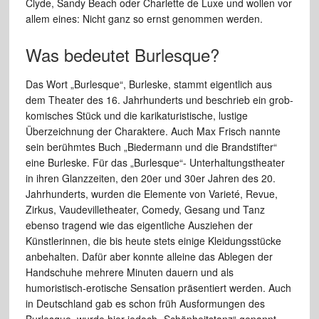
Clyde, Sandy Beach oder Charlette de Luxe und wollen vor
allem eines: Nicht ganz so ernst genommen werden.
Was bedeutet Burlesque?
Das Wort „Burlesque“, Burleske, stammt eigentlich aus
dem Theater des 16. Jahrhunderts und beschrieb ein grob-
komisches Stück und die karikaturistische, lustige
Überzeichnung der Charaktere. Auch Max Frisch nannte
sein berühmtes Buch „Biedermann und die Brandstifter“
eine Burleske. Für das „Burlesque“- Unterhaltungstheater
in ihren Glanzzeiten, den 20er und 30er Jahren des 20.
Jahrhunderts, wurden die Elemente von Varieté, Revue,
Zirkus, Vaudevilletheater, Comedy, Gesang und Tanz
ebenso tragend wie das eigentliche Ausziehen der
Künstlerinnen, die bis heute stets einige Kleidungsstücke
anbehalten. Dafür aber konnte alleine das Ablegen der
Handschuhe mehrere Minuten dauern und als
humoristisch-erotische Sensation präsentiert werden. Auch
in Deutschland gab es schon früh Ausformungen des
Burlesque, wurde hier jedoch „Schönheitstanz“ genannt.