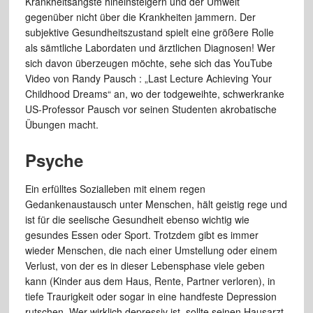
Krankheitsängste hineinsteigern und der Umwelt
gegenüber nicht über die Krankheiten jammern. Der
subjektive Gesundheitszustand spielt eine größere Rolle
als sämtliche Labordaten und ärztlichen Diagnosen! Wer
sich davon überzeugen möchte, sehe sich das YouTube
Video von Randy Pausch : „Last Lecture Achieving Your
Childhood Dreams“ an, wo der todgeweihte, schwerkranke
US-Professor Pausch vor seinen Studenten akrobatische
Übungen macht.
Psyche
Ein erfülltes Sozialleben mit einem regen
Gedankenaustausch unter Menschen, hält geistig rege und
ist für die seelische Gesundheit ebenso wichtig wie
gesundes Essen oder Sport. Trotzdem gibt es immer
wieder Menschen, die nach einer Umstellung oder einem
Verlust, von der es in dieser Lebensphase viele geben
kann (Kinder aus dem Haus, Rente, Partner verloren), in
tiefe Traurigkeit oder sogar in eine handfeste Depression
rutschen. Wer wirklich depressiv ist, sollte seinen Hausarzt