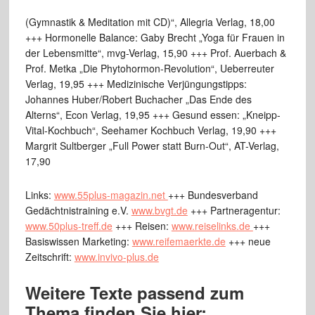
(Gymnastik & Meditation mit CD)“, Allegria Verlag, 18,00
+++ Hormonelle Balance: Gaby Brecht „Yoga für Frauen in
der Lebensmitte“, mvg-Verlag, 15,90 +++ Prof. Auerbach &
Prof. Metka „Die Phytohormon-Revolution“, Ueberreuter
Verlag, 19,95 +++ Medizinische Verjüngungstipps:
Johannes Huber/Robert Buchacher „Das Ende des
Alterns“, Econ Verlag, 19,95 +++ Gesund essen: „Kneipp-
Vital-Kochbuch“, Seehamer Kochbuch Verlag, 19,90 +++
Margrit Sultberger „Full Power statt Burn-Out“, AT-Verlag,
17,90
Links:
www.55plus-magazin.net
+++ Bundesverband
Gedächtnistraining e.V.
www.bvgt.de
+++ Partneragentur:
www.50plus-treff.de
+++ Reisen:
www.reiselinks.de
+++
Basiswissen Marketing:
www.reifemaerkte.de
+++ neue
Zeitschrift:
www.invivo-plus.de
Weitere Texte passend zum
Thema finden Sie hier: