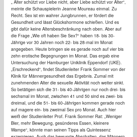
„ Alter schützt vor Liebe nicht, aber Liebe schützt vor Alter“,
meinte die Schauspielerin Jeanne Moureau einmal. Zu
Recht. Sex ist ein wahrer Jungbrunnen, er fördert die
Gesundheit und lässt Glückshormone schießen. Und es
gibt dafür keine Altersbeschränkung nach oben. Aber auf
die Frage „Wie oft haben Sie Sex?“ haben 18- bis 30-
Jährige vor 30 Jahren noch 22- bis 28-mal im Monat
angegeben. Heute bringen sie es gerade noch auf vier bis
zehn erotische Begegnungen im Monat. Das ergab eine
Untersuchung der Hamburger Uniklinik Eppendorf (UKE).
„Erschreckend“, findet Studienleiter Frank Sommer von der
Klinik für Männergesundheit das Ergebnis. Zumal mit
zunehmenden Alter die sexuelle Aktivität noch weiter sinkt.
So betätigen sich die 31- bis 40-Jährigen nur noch drei- bis
sechsmal im Monat, zwischen 41 und 50 sind es zwei- bis
dreimal, und die 51- bis 60-Jährigen kommen gerade noch
auf magere ein- bis zweimal Sex pro Monat. Auch hier
weiß der Studienleiter Prof. Frank Sommer Rat: „Weniger
Bier, mehr Bewegung, gesünderes Essen, kleinere
Wampe“, könnte man seinen Tipps als Quintessenz
exzerpieren. Auch das bewusste Abschalten, das Männern