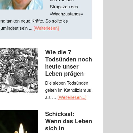
Strapazen des
»Wachzustands«
und tanken neue Kräfte. So sollte es
zumindest sein ...
[Weiterlesen]
Wie die 7
Todsünden noch
heute unser
Leben prägen
Die sieben Todsünden
gelten im Katholizismus
als …
[Weiterlesen...]
Schicksal:
Wenn das Leben
sich in