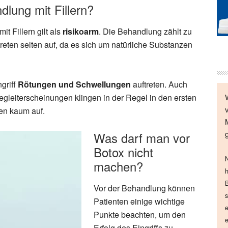
dlung mit Fillern?
it Fillern gilt als
risikoarm
. Die Behandlung zählt zu
reten selten auf, da es sich um natürliche Substanzen
griff
Rötungen und Schwellungen
auftreten. Auch
Begleiterscheinungen klingen in der Regel in den ersten
en kaum auf.
Was darf man vor
Botox nicht
N
machen?
h
B
Vor der Behandlung können
s
Patienten einige wichtige
e
Punkte beachten, um den
e
Erfolg des Eingriffs zu