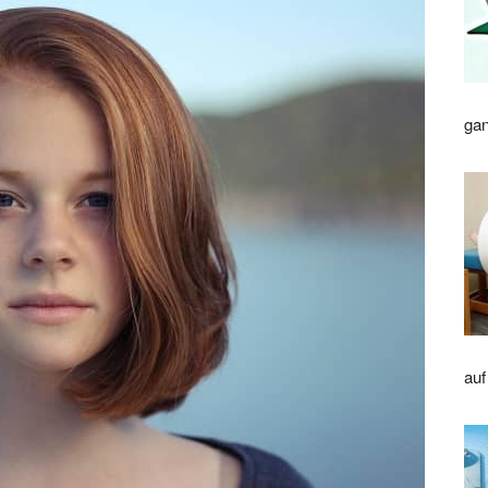
gan
auf