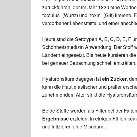
zurückführen, der im Jahr 1820 eine Wort
“botulus” (Wurst) und “toxin” (Gift) kreierte.
verdorbener Lebensmittel und einer ansch
Heute sind die Serotypen A, B, C, D, E, F u
Schönheitsmedizin Anwendung. Der Stoff w
Ländern eingesetzt. Bis heute kursieren di
bei genauer Betrachtung schnell entkräften. 
Hyaluronsäure dagegen ist
ein Zucker
, de
kann die Haut elastischer und praller ersch
zunehmendem Alter sinkt die Hyaluronsäure
Beide Stoffe werden als Filler bei der Falt
Ergebnisse
erzielen. In einigen Fällen ko
und injizieren eine Mischung.