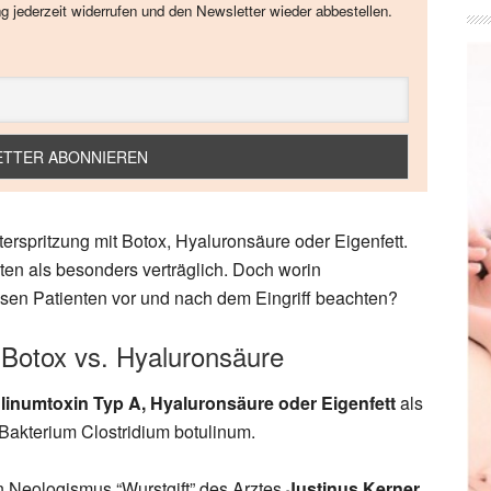
ng jederzeit widerrufen und den Newsletter wieder abbestellen.
erspritzung mit Botox, Hyaluronsäure oder Eigenfett.
lten als besonders verträglich. Doch worin
ssen Patienten vor und nach dem Eingriff beachten?
: Botox vs. Hyaluronsäure
linumtoxin Typ A, Hyaluronsäure oder Eigenfett
als
m Bakterium Clostridium botulinum.
en Neologismus “Wurstgift” des Arztes
Justinus Kerner