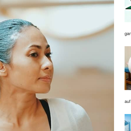
gan
auf