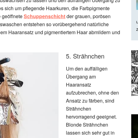
rauswachsen zu lassen und den auffälligen Übergang zu
 es sich um pflegende Haarkuren, die Farbpigmente
e geöffnete
Schuppenschicht
der grauen, porösen
uswaschen entstehen so vorübergehend natürliche
auem Haaransatz und pigmentiertem Haar abmildern und
5. Strähnchen
Um den auffälligen
Übergang am
Haaransatz
aufzubrechen, ohne den
Ansatz zu färben, sind
Strähnchen
hervorragend geeignet.
Blonde Strähnchen
lassen sich sehr gut in