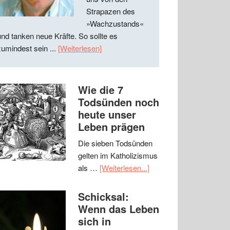
Strapazen des
»Wachzustands«
und tanken neue Kräfte. So sollte es
zumindest sein ...
[Weiterlesen]
Wie die 7
Todsünden noch
heute unser
Leben prägen
Die sieben Todsünden
gelten im Katholizismus
als …
[Weiterlesen...]
Schicksal:
Wenn das Leben
sich in