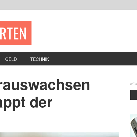
ERTEN
GELD
TECHNIK
 rauswachsen
appt der