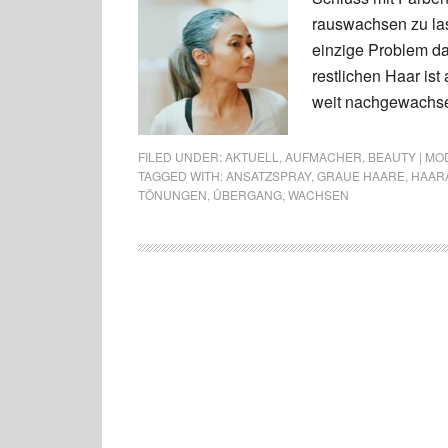
rauswachsen zu las
einzige Problem d
restlichen Haar ist
weit nachgewachsen
FILED UNDER:
AKTUELL
,
AUFMACHER
,
BEAUTY | MO
TAGGED WITH:
ANSATZSPRAY
,
GRAUE HAARE
,
HAAR
TÖNUNGEN
,
ÜBERGANG
,
WACHSEN