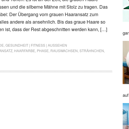
sen und die silberne Mähne mit Stolz zu tragen. Das
abei: Der Übergang vom grauen Haaransatz zum
 alles andere als ansehnlich. Bis das graue Haare so
 ist, dass der Rest abgeschnitten werden kann, […]
gan
DE
,
GESUNDHEIT | FITNESS | AUSSEHEN
ANSATZ
,
HAARFARBE
,
PHASE
,
RAUSWACHSEN
,
STRÄHNCHEN
,
auf