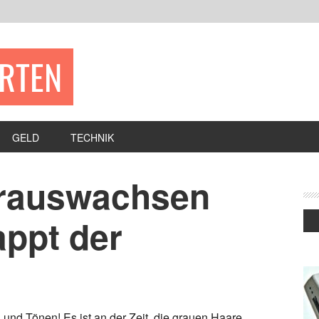
ERTEN
GELD
TECHNIK
 rauswachsen
appt der
 und Tönen! Es ist an der Zeit, die grauen Haare