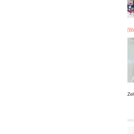
[We
Zei