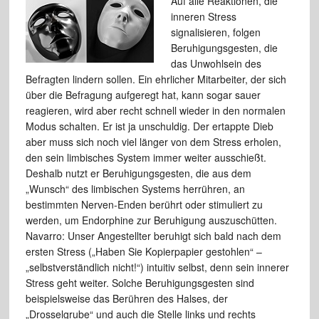
Auf alle Reaktionen, die
inneren Stress
signalisieren, folgen
Beruhigungsgesten, die
das Unwohlsein des
Befragten lindern sollen. Ein ehrlicher Mitarbeiter, der sich
über die Befragung aufgeregt hat, kann sogar sauer
reagieren, wird aber recht schnell wieder in den normalen
Modus schalten. Er ist ja unschuldig. Der ertappte Dieb
aber muss sich noch viel länger von dem Stress erholen,
den sein limbisches System immer weiter ausschießt.
Deshalb nutzt er Beruhigungsgesten, die aus dem
„Wunsch“ des limbischen Systems herrühren, an
bestimmten Nerven-Enden berührt oder stimuliert zu
werden, um Endorphine zur Beruhigung auszuschütten.
Navarro: Unser Angestellter beruhigt sich bald nach dem
ersten Stress („Haben Sie Kopierpapier gestohlen“ –
„selbstverständlich nicht!“) intuitiv selbst, denn sein innerer
Stress geht weiter. Solche Beruhigungsgesten sind
beispielsweise das Berühren des Halses, der
„Drosselgrube“ und auch die Stelle links und rechts