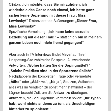
Clinton:
„Ich möchte, dass Sie mir zuhören, ich
wiederhole das Ganze noch einmal, ich hatte ganz
sicher keine Beziehung mit dieser Frau , Miss
Lewinsky!“
Distanzierende Äußerungen:
„Dieser Frau,
Miss Lewinsky“
Spezifische Verneinung:
„Ich hatte keine sexuelle
Beziehung mit dieser Frau!“
– statt :
“Ich bin in meinem
ganzen Leben noch nicht fremd gegangen!“
Aber auch in TV-Interviews findet Meyer auf ihrer
Liespotting-Site zahlreiche Beispiele. Ausweichende
Antworten:
„Woher hatten Sie die Dopingmittel?“
–
„Solche Praktiken sind in der Sportszene üblich!“
Nachplappern der kompletten Frage oder vermehrte
„Äähs“
oder
„Ääähms“
,
„Na ja“
, Seufzen, Auflachen,
alles was im Vergleich zu sonst mehr stattfindet – der
Lügner braucht Zeit, um die Antwort zu überlegen.
Antworten, die Schuldgefühle vermitteln sollen:
„Ihr Typen
habt wohl nichts anderes zu tun, als
Unschuldigen
hinterher zu spionieren!“