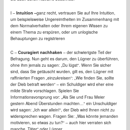
I –
Intuition –
ganz recht, vertrauen Sie auf Ihre Intuition,
um beispielsweise Ungereimtheiten im Zusammenhang mit
dem Normalverhalten oder Ihrem eigenen Wissen zu
einem Thema zu erspüren, oder um unlogische
Behauptungen zu registrieren
C –
Couragiert nachhaken
– der schwierigste Teil der
Befragung. Nun geht es darum, den Lügner zu überführen,
ohne ihm jemals zu sagen: „Du lügst“. Wenn Sie sicher
sind, dass Sie getäuscht wurden, gilt es, den Lügner mit
raffinierten Fragen „einzukreisen“: „Wie finden Sie, sollte
der Dieb betraft werden“ – ein Schuldiger wird eher eine
milde Strafe vorschlagen. Spielen Sie
Informationsvorsprung vor: „Als Sie und Frau Meier
gestern Abend Überstunden machten…“ ein Unschuldiger
wird sagen: „Ich war allein!“, der Dieb wird Ihnen nicht zu
widersprechen wagen. Fragen Sie: „Was könnte jemanden
motivieren, so etwas zu tun?“ – auch hier verraten sich
manche „Täter“ oder Lügner.