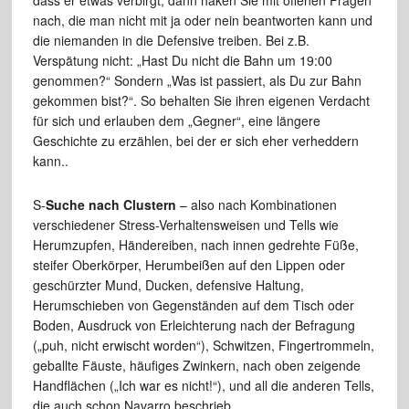
dass er etwas verbirgt, dann haken Sie mit offenen Fragen
nach, die man nicht mit ja oder nein beantworten kann und
die niemanden in die Defensive treiben. Bei z.B.
Verspätung nicht: „Hast Du nicht die Bahn um 19:00
genommen?“ Sondern „Was ist passiert, als Du zur Bahn
gekommen bist?“. So behalten Sie ihren eigenen Verdacht
für sich und erlauben dem „Gegner“, eine längere
Geschichte zu erzählen, bei der er sich eher verheddern
kann..
S-
Suche nach Clustern
– also nach Kombinationen
verschiedener Stress-Verhaltensweisen und Tells wie
Herumzupfen, Händereiben, nach innen gedrehte Füße,
steifer Oberkörper, Herumbeißen auf den Lippen oder
geschürzter Mund, Ducken, defensive Haltung,
Herumschieben von Gegenständen auf dem Tisch oder
Boden, Ausdruck von Erleichterung nach der Befragung
(„puh, nicht erwischt worden“), Schwitzen, Fingertrommeln,
geballte Fäuste, häufiges Zwinkern, nach oben zeigende
Handflächen („Ich war es nicht!“), und all die anderen Tells,
die auch schon Navarro beschrieb.