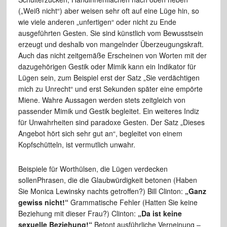
(„Weiß nicht“) aber weisen sehr oft auf eine Lüge hin, so
wie viele anderen „unfertigen“ oder nicht zu Ende
ausgeführten Gesten. Sie sind künstlich vom Bewusstsein
erzeugt und deshalb von mangelnder Überzeugungskraft.
Auch das nicht zeitgemäße Erscheinen von Worten mit der
dazugehörigen Gestik oder Mimik kann ein Indikator für
Lügen sein, zum Beispiel erst der Satz „Sie verdächtigen
mich zu Unrecht“ und erst Sekunden später eine empörte
Miene. Wahre Aussagen werden stets zeitgleich von
passender Mimik und Gestik begleitet. Ein weiteres Indiz
für Unwahrheiten sind paradoxe Gesten. Der Satz „Dieses
Angebot hört sich sehr gut an“, begleitet von einem
Kopfschütteln, ist vermutlich unwahr.
Beispiele für Worthülsen, die Lügen verdecken
sollenPhrasen, die die Glaubwürdigkeit betonen (Haben
Sie Monica Lewinsky nachts getroffen?) Bill Clinton:
„Ganz
gewiss nicht!“
Grammatische Fehler (Hatten Sie keine
Beziehung mit dieser Frau?) Clinton:
„Da ist keine
sexuelle Beziehung!“
Betont ausführliche Verneinung –