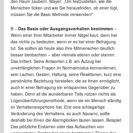
den Raum zaubern. Mayer: „Um festzustellen, wie die
Menschen ticken und wie Sie herausfinden, ob einer lügt,
müssen Sie die Basic-Methode verwenden!“
B –
Das Basis oder Ausgangsverhalten bestimmen
–
Wenn einer ihrer Mitarbeiter immer Nägel kaut, dann hat
das nichts zu bedeuten, wenn er es bei einer Befragung
tut. Sie sollten ab heute also Ihre Mitmenschen deutlich
besser beobachten – aber niemals stieren oder starren.
Das irritiert. Seine Antworten z.B. am Aufzug bei
unverfänglichen Fragen im Normalmodus kennenlernen,
sein Lachen, Gesten, Haltung, seine Reaktionen, kurz eine
persönliche Beziehung herstellen, die es ihnen ermöglicht,
auch in einer Befragung ein entspanntes Gegenüber zu
haben. Denn all die wunderbaren Tells nützen nichts als
Lügenüberführungsmethode, wenn sie ein Mensch ständig
im Verhaltensrepertoire hat. Erst eine schlagartige
Veränderung des Verhaltens, so auch Navarro, sollte
deshalb bei Ihnen die Alarmglocken läuten lassen. Beispiel:
Das plötzliche Erstarren oder das Auftauchen von
ungewohnten Gesten bei einem bestimmten Thema des