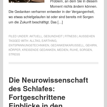
Problem, an dem Sie in diesem
Moment nichts ändern können.
Die Gedanken verharren entweder in der Vergangenheit,
wo etwas schiefgelaufen ist oder sind bereits mit Sorgen
um die Zukunft beschäftigt. Das […]
FILED UNDER:
AKTUELL
,
GESUNDHEIT | FITNESS | AUSSEHEN
TAGGED WITH:
ALLTAG
,
EARTHING
,
ENTSPANNUNGSTECHNIKEN
,
GEDANKENKARUSSELL
,
GEHIRN
,
KÖRPER
,
KREISENDE GEDANKEN
,
MEDIEN
,
RUHE
,
SORGEN
,
STRESS
Die Neurowissenschaft
des Schlafes:
Fortgeschrittene
Einblicke in den