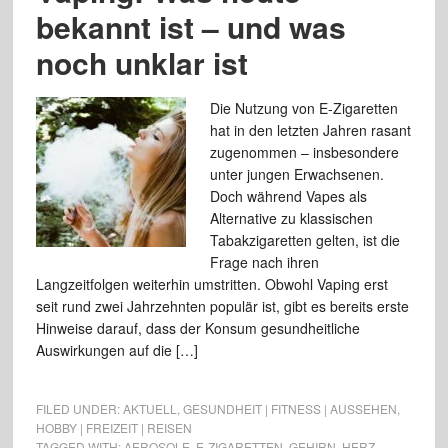
bekannt ist – und was
noch unklar ist
Die Nutzung von E-Zigaretten
hat in den letzten Jahren rasant
zugenommen – insbesondere
unter jungen Erwachsenen.
Doch während Vapes als
Alternative zu klassischen
Tabakzigaretten gelten, ist die
Frage nach ihren
Langzeitfolgen weiterhin umstritten. Obwohl Vaping erst
seit rund zwei Jahrzehnten populär ist, gibt es bereits erste
Hinweise darauf, dass der Konsum gesundheitliche
Auswirkungen auf die […]
FILED UNDER:
AKTUELL
,
GESUNDHEIT | FITNESS | AUSSEHEN
,
HOBBY | FREIZEIT | REISEN
TAGGED WITH:
AEROSOLE
,
E-ZIGARETTEN
,
GEHIRN
,
HERZ-