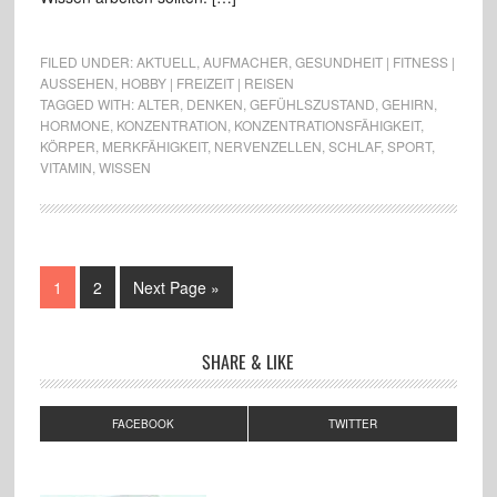
FILED UNDER:
AKTUELL
,
AUFMACHER
,
GESUNDHEIT | FITNESS |
AUSSEHEN
,
HOBBY | FREIZEIT | REISEN
TAGGED WITH:
ALTER
,
DENKEN
,
GEFÜHLSZUSTAND
,
GEHIRN
,
HORMONE
,
KONZENTRATION
,
KONZENTRATIONSFÄHIGKEIT
,
KÖRPER
,
MERKFÄHIGKEIT
,
NERVENZELLEN
,
SCHLAF
,
SPORT
,
VITAMIN
,
WISSEN
1
2
Next Page »
SHARE & LIKE
FACEBOOK
TWITTER