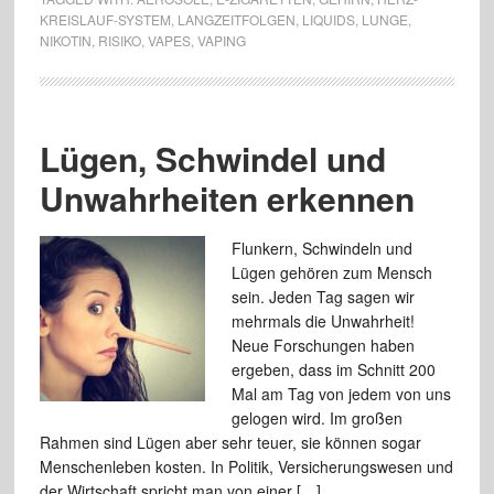
KREISLAUF-SYSTEM
,
LANGZEITFOLGEN
,
LIQUIDS
,
LUNGE
,
NIKOTIN
,
RISIKO
,
VAPES
,
VAPING
Lügen, Schwindel und
Unwahrheiten erkennen
Flunkern, Schwindeln und
Lügen gehören zum Mensch
sein. Jeden Tag sagen wir
mehrmals die Unwahrheit!
Neue Forschungen haben
ergeben, dass im Schnitt 200
Mal am Tag von jedem von uns
gelogen wird. Im großen
Rahmen sind Lügen aber sehr teuer, sie können sogar
Menschenleben kosten. In Politik, Versicherungswesen und
der Wirtschaft spricht man von einer […]