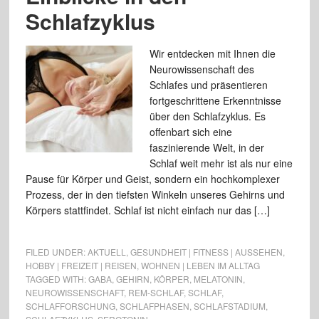
Schlafzyklus
Wir entdecken mit Ihnen die
Neurowissenschaft des
Schlafes und präsentieren
fortgeschrittene Erkenntnisse
über den Schlafzyklus. Es
offenbart sich eine
faszinierende Welt, in der
Schlaf weit mehr ist als nur eine
Pause für Körper und Geist, sondern ein hochkomplexer
Prozess, der in den tiefsten Winkeln unseres Gehirns und
Körpers stattfindet. Schlaf ist nicht einfach nur das […]
FILED UNDER:
AKTUELL
,
GESUNDHEIT | FITNESS | AUSSEHEN
,
HOBBY | FREIZEIT | REISEN
,
WOHNEN | LEBEN IM ALLTAG
TAGGED WITH:
GABA
,
GEHIRN
,
KÖRPER
,
MELATONIN
,
NEUROWISSENSCHAFT
,
REM-SCHLAF
,
SCHLAF
,
SCHLAFFORSCHUNG
,
SCHLAFPHASEN
,
SCHLAFSTADIUM
,