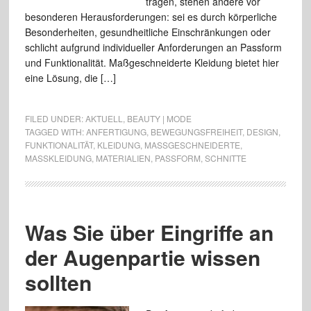
tragen, stehen andere vor
besonderen Herausforderungen: sei es durch körperliche
Besonderheiten, gesundheitliche Einschränkungen oder
schlicht aufgrund individueller Anforderungen an Passform
und Funktionalität. Maßgeschneiderte Kleidung bietet hier
eine Lösung, die […]
FILED UNDER:
AKTUELL
,
BEAUTY | MODE
TAGGED WITH:
ANFERTIGUNG
,
BEWEGUNGSFREIHEIT
,
DESIGN
,
FUNKTIONALITÄT
,
KLEIDUNG
,
MASSGESCHNEIDERTE
,
MASSKLEIDUNG
,
MATERIALIEN
,
PASSFORM
,
SCHNITTE
Was Sie über Eingriffe an
der Augenpartie wissen
sollten