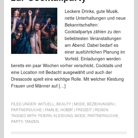
Leckere Drinks, gute Musik,
nette Unterhaltungen und neue
Bekanntschaften:
Cocktailpartys zählen zu den
beliebtesten Veranstaltungen
am Abend. Dabei bedarf es
einer ausführlichen Planung im
Vorfeld. Einladungen werden
bereits ein paar Wochen vorher verschickt, Cocktails und
eine Location mit Bedacht ausgewählt und auch der
Dresscode spielt eine wichtige Rolle. Mit welcher Kleidung
Frauen und Männer auf […]
FILED UNDER:
AKTUELL
,
BEAUTY | MODE
,
BEZIEHUNGEN |
PARTNERSUCHE | FAMILIE
,
HOBBY | FREIZEIT | REISEN
TAGGED WITH:
FEIERN
,
KLEIDUNG
,
MODE
,
PARTNERSUCHE
,
PARTY
,
TANZEN