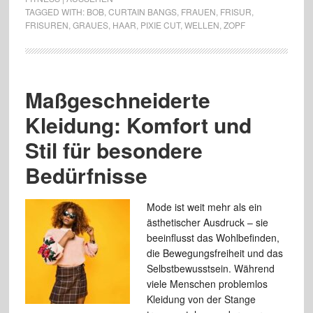
TAGGED WITH:
BOB
,
CURTAIN BANGS
,
FRAUEN
,
FRISUR
,
FRISUREN
,
GRAUES
,
HAAR
,
PIXIE CUT
,
WELLEN
,
ZOPF
Maßgeschneiderte
Kleidung: Komfort und
Stil für besondere
Bedürfnisse
Mode ist weit mehr als ein
ästhetischer Ausdruck – sie
beeinflusst das Wohlbefinden,
die Bewegungsfreiheit und das
Selbstbewusstsein. Während
viele Menschen problemlos
Kleidung von der Stange