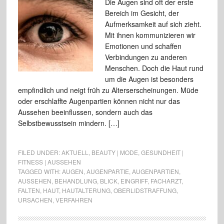
Die Augen sind oft der erste
Bereich im Gesicht, der
Aufmerksamkeit auf sich zieht.
Mit ihnen kommunizieren wir
Emotionen und schaffen
Verbindungen zu anderen
Menschen. Doch die Haut rund
um die Augen ist besonders
empfindlich und neigt früh zu Alterserscheinungen. Müde
oder erschlaffte Augenpartien können nicht nur das
Aussehen beeinflussen, sondern auch das
Selbstbewusstsein mindern. […]
FILED UNDER:
AKTUELL
,
BEAUTY | MODE
,
GESUNDHEIT |
FITNESS | AUSSEHEN
TAGGED WITH:
AUGEN
,
AUGENPARTIE
,
AUGENPARTIEN
,
AUSSEHEN
,
BEHANDLUNG
,
BLICK
,
EINGRIFF
,
FACHARZT
,
FALTEN
,
HAUT
,
HAUTALTERUNG
,
OBERLIDSTRAFFUNG
,
URSACHEN
,
VERFAHREN