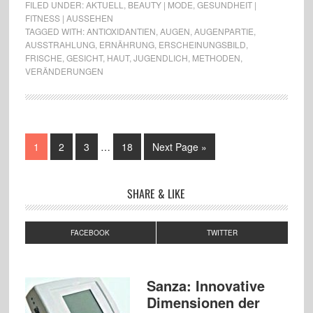
FILED UNDER:
AKTUELL
,
BEAUTY | MODE
,
GESUNDHEIT |
FITNESS | AUSSEHEN
TAGGED WITH:
ANTIOXIDANTIEN
,
AUGEN
,
AUGENPARTIE
,
AUSSTRAHLUNG
,
ERNÄHRUNG
,
ERSCHEINUNGSBILD
,
FRISCHE
,
GESICHT
,
HAUT
,
JUGENDLICH
,
METHODEN
,
VERÄNDERUNGEN
1
2
3
…
18
Next Page »
SHARE & LIKE
FACEBOOK
TWITTER
Sanza: Innovative
Dimensionen der