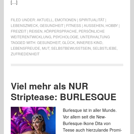
[…]
FILED UNDER:
AKTUELL
,
EMOTIONEN | SPIRITUALITÄT |
LEBENSZWECK
,
GESUNDHEIT | FITNESS | AUSSEHEN
,
HOBBY |
FREIZEIT | REISEN
,
KÖRPERSPRACHE
,
PERSÖNLICHE
WEITERENTWICKLUNG
,
PSYCHOLOGIE
,
UNTERHALTUNG
TAGGED WITH:
GESUNDHEIT
,
GLÜCK
,
INNERES KIND
,
LEBENSFREUDE
,
MUT
,
SELBSTBEWUSSTSEIN
,
SELBSTLIEBE
,
ZUFRIEDENHEIT
Viel mehr als NUR
Striptease: BURLESQUE
Burlesque ist in aller Munde.
Vor allem seit die New-
Burlesque-Ikone Dita von
Teese auch hierzulande Promi-