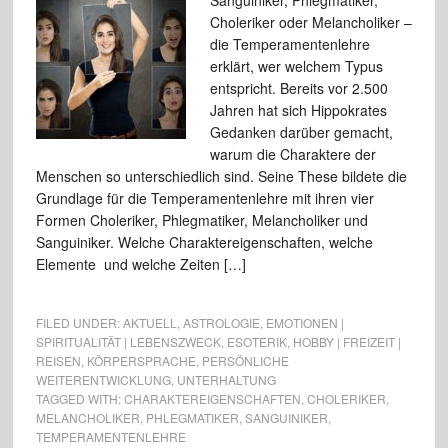
Sanguiniker, Phlegmatiker,
Choleriker oder Melancholiker –
die Temperamentenlehre
erklärt, wer welchem Typus
entspricht. Bereits vor 2.500
Jahren hat sich Hippokrates
Gedanken darüber gemacht,
warum die Charaktere der
Menschen so unterschiedlich sind. Seine These bildete die
Grundlage für die Temperamentenlehre mit ihren vier
Formen Choleriker, Phlegmatiker, Melancholiker und
Sanguiniker. Welche Charaktereigenschaften, welche
Elemente und welche Zeiten […]
FILED UNDER:
AKTUELL
,
ASTROLOGIE
,
EMOTIONEN |
SPIRITUALITÄT | LEBENSZWECK
,
ESOTERIK
,
HOBBY | FREIZEIT |
REISEN
,
KÖRPERSPRACHE
,
PERSÖNLICHE
WEITERENTWICKLUNG
,
UNTERHALTUNG
TAGGED WITH:
CHARAKTEREIGENSCHAFTEN
,
CHOLERIKER
,
MELANCHOLIKER
,
PHLEGMATIKER
,
SANGUINIKER
,
TEMPERAMENTENLEHRE