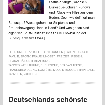
Status erlangte, wachsen
Burlesque-Schulen, -Shows
und -Clubs wie Pilze aus dem
Boden. Doch wie definiert man
Burlesque? Wieso gehen hier Striptease und
Frauenbewegung Hand in Hand? Und was genau sind
eigentlich Brust-Pasties? Inhalt : Die Entwicklung der
Burlesque weltweit Was […]
FILED UNDER:
AKTUELL
,
BEZIEHUNGEN | PARTNERSUCHE |
FAMILIE
,
EROTIK
,
FRAUEN
,
HOBBY | FREIZEIT | REISEN
,
SEXUALITÄT
,
UNTERHALTUNG
TAGGED WITH:
BÜHNE
,
BURLESQUE
,
DITA VAN TEESE
,
FRAUENBEWEGUNG
,
KOSTÜME
,
MOULIN ROUGE
,
STRIPTEASE
,
TÄNZERIN
,
VARIETÉS
Deutschlands schönste