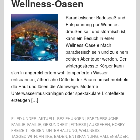
Wellness-Oasen
Paradiesischer Badespaß und
Entspannung pur Wenn es
draußen kalt und stürmisch ist,
kann ein Besuch in einer
Wellness-Oase einfach
paradiesisch sein und zu einem
echten Abenteuer werden. Der
wintergestresste Körper kann
sich in angereichertem wohltemperierten Wasser
entspannen, ätherische Düfte in der Sauna umschmeicheln
die Haut und lösen die Atemwege. Moderne
Unterwassermusikanlagen oder spektakuläre Lichteffekte
erzeugen […]
FILED UNDER:
AKTUELL
,
BEZIEHUNGEN | PARTNERSUCHE |
FAMILIE
,
FAMILIE
,
GESUNDHEIT | FITNESS | AUSSEHEN
,
HOBBY |
FREIZEIT | REISEN
,
UNTERHALTUNG
,
WELLNESS
TAGGED WITH:
ANTIKE
,
BADEN
,
ENTSPANNUNG
,
HALLENBÄDER
,