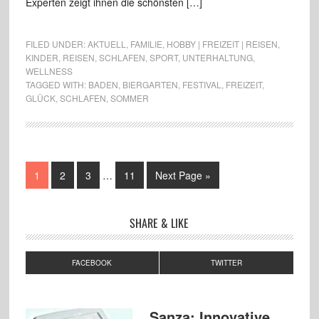
Experten zeigt ihnen die schönsten […]
FILED UNDER:
AKTUELL
,
FAMILIE
,
HOBBY | FREIZEIT | REISEN
,
KINDER
,
REISEN
,
SCHLAFEN
,
SPORT
,
UNTERHALTUNG
,
WELLNESS
TAGGED WITH:
BADEN
,
BIERGARTEN
,
FESTIVAL
,
FREIZEIT
,
GLÜCK
,
SCHLAFEN
,
SOMMER
1
2
3
…
11
Next Page »
SHARE & LIKE
FACEBOOK
TWITTER
Sanza: Innovative