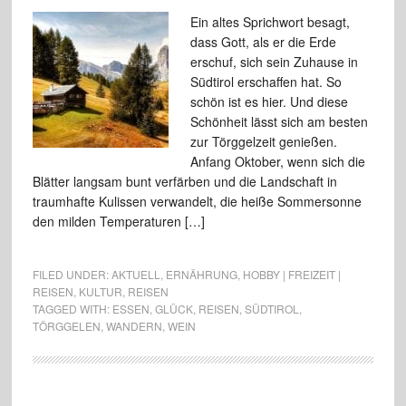
Ein altes Sprichwort besagt,
dass Gott, als er die Erde
erschuf, sich sein Zuhause in
Südtirol erschaffen hat. So
schön ist es hier. Und diese
Schönheit lässt sich am besten
zur Törggelzeit genießen.
Anfang Oktober, wenn sich die
Blätter langsam bunt verfärben und die Landschaft in
traumhafte Kulissen verwandelt, die heiße Sommersonne
den milden Temperaturen […]
FILED UNDER:
AKTUELL
,
ERNÄHRUNG
,
HOBBY | FREIZEIT |
REISEN
,
KULTUR
,
REISEN
TAGGED WITH:
ESSEN
,
GLÜCK
,
REISEN
,
SÜDTIROL
,
TÖRGGELEN
,
WANDERN
,
WEIN