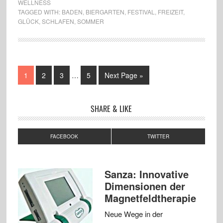
WELLNESS
TAGGED WITH:
BADEN
,
BIERGARTEN
,
FESTIVAL
,
FREIZEIT
,
GLÜCK
,
SCHLAFEN
,
SOMMER
1
2
3
…
5
Next Page »
SHARE & LIKE
FACEBOOK
TWITTER
Sanza: Innovative
Dimensionen der
Magnetfeldtherapie
Neue Wege in der