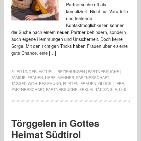
Partnersuche oft als
kompliziert. Nicht nur Vorurteile
und fehlende
Kontaktmöglichkeiten können
die Suche nach einem neuen Partner behindern, sondern
auch eigene Hemmungen und Unsicherheit. Doch keine
Sorge: Mit den richtigen Tricks haben Frauen über 40 eine
gute Chance, eine […]
FILED UNDER:
AKTUELL
,
BEZIEHUNGEN | PARTNERSUCHE |
FAMILIE
,
FRAUEN
,
LIEBE
,
MÄNNER
,
PARTNERSCHAFT
TAGGED WITH:
BEZIEHUNG
,
FLIRTEN
,
FRAUEN
,
GLÜCK
,
LIEBE
,
PARTNERSCHAFT
,
PARTNERSUCHE
,
SEXUALITÄT
,
SINGLE
,
Ü40
Törggelen in Gottes
Heimat Südtirol