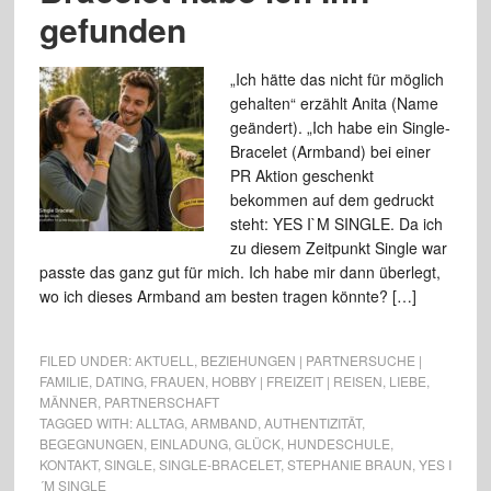
gefunden
„Ich hätte das nicht für möglich
gehalten“ erzählt Anita (Name
geändert). „Ich habe ein Single-
Bracelet (Armband) bei einer
PR Aktion geschenkt
bekommen auf dem gedruckt
steht: YES I`M SINGLE. Da ich
zu diesem Zeitpunkt Single war
passte das ganz gut für mich. Ich habe mir dann überlegt,
wo ich dieses Armband am besten tragen könnte? […]
FILED UNDER:
AKTUELL
,
BEZIEHUNGEN | PARTNERSUCHE |
FAMILIE
,
DATING
,
FRAUEN
,
HOBBY | FREIZEIT | REISEN
,
LIEBE
,
MÄNNER
,
PARTNERSCHAFT
TAGGED WITH:
ALLTAG
,
ARMBAND
,
AUTHENTIZITÄT
,
BEGEGNUNGEN
,
EINLADUNG
,
GLÜCK
,
HUNDESCHULE
,
KONTAKT
,
SINGLE
,
SINGLE-BRACELET
,
STEPHANIE BRAUN
,
YES I
´M SINGLE