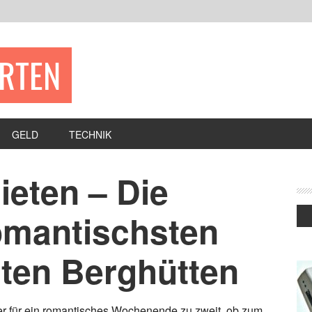
ERTEN
GELD
TECHNIK
ieten – Die
omantischsten
sten Berghütten
er für ein romantisches Wochenende zu zweit, ob zum