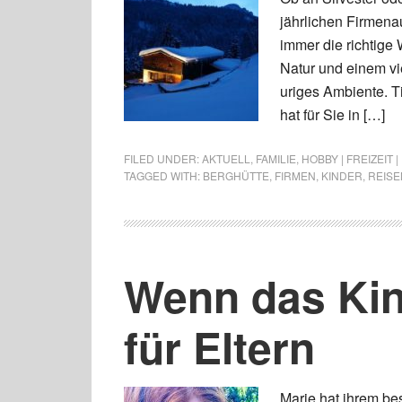
jährlichen Firmenau
immer die richtige
Natur und einem vi
uriges Ambiente. T
hat für Sie in […]
FILED UNDER:
AKTUELL
,
FAMILIE
,
HOBBY | FREIZEIT 
TAGGED WITH:
BERGHÜTTE
,
FIRMEN
,
KINDER
,
REISE
Wenn das Kind
für Eltern
Marie hat ihrem be