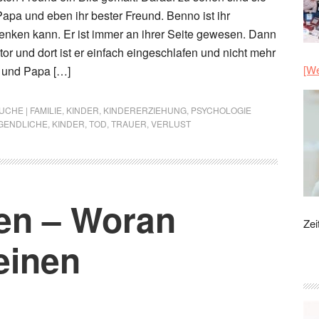
apa und eben ihr bester Freund. Benno ist ihr
 denken kann. Er ist immer an ihrer Seite gewesen. Dann
or und dort ist er einfach eingeschlafen und nicht mehr
[We
 und Papa […]
CHE | FAMILIE
,
KINDER
,
KINDERERZIEHUNG
,
PSYCHOLOGIE
GENDLICHE
,
KINDER
,
TOD
,
TRAUER
,
VERLUST
ien – Woran
Zei
einen