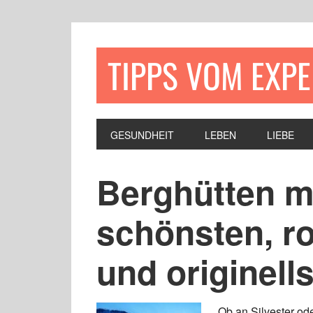
TIPPS VOM EXP
GESUNDHEIT
LEBEN
LIEBE
Berghütten m
schönsten, r
und originell
Ob an Silvester od