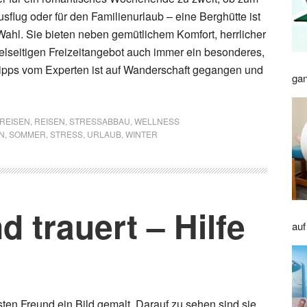
sflug oder für den Familienurlaub – eine Berghütte ist
 Wahl. Sie bieten neben gemütlichem Komfort, herrlicher
elseitigen Freizeitangebot auch immer ein besonderes,
ipps vom Experten ist auf Wanderschaft gegangen und
gan
| REISEN
,
REISEN
,
STRESSABBAU
,
WELLNESS
N
,
SOMMER
,
STRESS
,
URLAUB
,
WINTER
 trauert – Hilfe
auf
sten Freund ein Bild gemalt. Darauf zu sehen sind sie