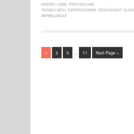
KINDER
,
LIEBE
,
PSYCHOLOGIE
TAGGED WITH:
DEPRESSIONEN
,
GESUNDHEIT
,
GLÜC
WIRBELSÄULE
1
2
3
…
11
Next Page »