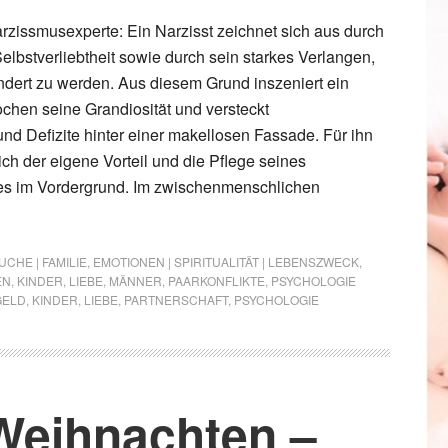
arzissmusexperte: Ein Narzisst zeichnet sich aus durch
elbstverliebtheit sowie durch sein starkes Verlangen,
dert zu werden. Aus diesem Grund inszeniert ein
ochen seine Grandiosität und versteckt
d Defizite hinter einer makellosen Fassade. Für ihn
ch der eigene Vorteil und die Pflege seines
es im Vordergrund. Im zwischenmenschlichen
CHE | FAMILIE
,
EMOTIONEN | SPIRITUALITÄT | LEBENSZWECK
,
EN
,
KINDER
,
LIEBE
,
MÄNNER
,
PAARKONFLIKTE
,
PSYCHOLOGIE
GELD
,
KINDER
,
LIEBE
,
PARTNERSCHAFT
,
PSYCHOLOGIE
 Weihnachten –