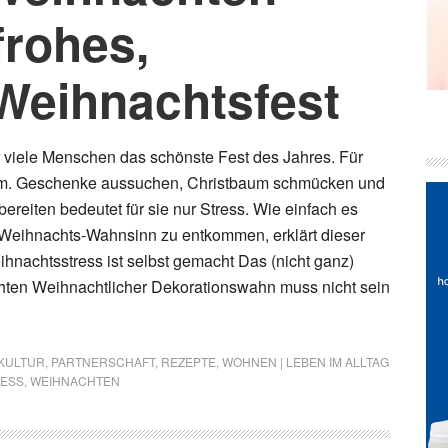
frohes,
Weihnachtsfest
r viele Menschen das schönste Fest des Jahres. Für
um. Geschenke aussuchen, Christbaum schmücken und
ereiten bedeutet für sie nur Stress. Wie einfach es
 Weihnachts-Wahnsinn zu entkommen, erklärt dieser
ihnachtsstress ist selbst gemacht Das (nicht ganz)
hten Weihnachtlicher Dekorationswahn muss nicht sein
KULTUR
,
PARTNERSCHAFT
,
REZEPTE
,
WOHNEN | LEBEN IM ALLTAG
ESS
,
WEIHNACHTEN