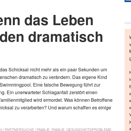
enn das Leben
nden dramatisch
das Schicksal nicht mehr als ein paar Sekunden um
N
enschen dramatisch zu verändern. Das eigene Kind
h
m Swimmingpool. Eine falsche Bewegung führt zur
B
g. Ein unerwarteter Schlaganfall zerstört einen
s
amilienmitglied wird ermordet. Was können Betroffene
e
icksal zu verarbeiten? Und warum schaffen es einige
e
V
j
a
 | PARTNERSUCHE | FAMILIE
,
FAMILIE
,
GESUNDHEITSPROBLEME
,