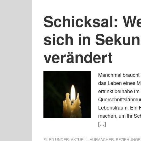
Schicksal: W
sich in Seku
verändert
Manchmal braucht 
das Leben eines M
ertrinkt beinahe i
Querschnittslähmun
Lebenstraum. Ein F
machen, um ihr Sch
[…]
FILED UNDER:
AKTUELL
,
AUFMACHER
,
BEZIEHUNGEN