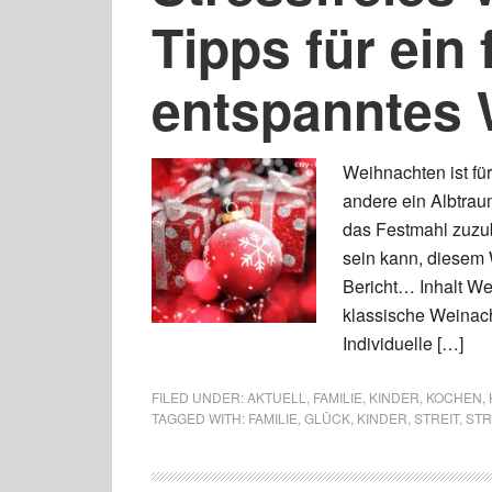
Tipps für ein 
entspanntes 
Weihnachten ist fü
andere ein Albtra
das Festmahl zuzub
sein kann, diesem
Bericht… Inhalt We
klassische Weinac
Individuelle […]
FILED UNDER:
AKTUELL
,
FAMILIE
,
KINDER
,
KOCHEN
,
TAGGED WITH:
FAMILIE
,
GLÜCK
,
KINDER
,
STREIT
,
STR