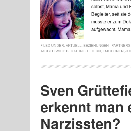
selbst, Mama und P
Begleiter, seit sie
musste er zum Dokt
aufgewacht. Mama
FILED UNDER:
AKTUELL
,
BEZIEHUNGEN | PARTNERSU
TAGGED WITH:
BERATUNG
,
ELTERN
,
EMOTIONEN
,
JU
Sven Grüttef
erkennt man 
Narzissten?