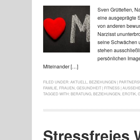
Sven Grüttefien, N
eine ausgeprägte S
von anderen bewun
Narzisst ununterbr
seine Schwächen un
stehen ausschließli
persönlichen Imag
Miteinander […]
FILED UNDER:
AKTUELL
,
BEZIEHUNGEN | PARTNERSU
FAMILIE
,
FRAUEN
,
GESUNDHEIT | FITNESS | AUSSEH
TAGGED WITH:
BERATUNG
,
BEZIEHUNGEN
,
EROTIK
,
Stressfreies