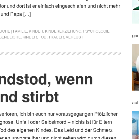
or und dort ist er einfach eingeschlafen und nicht mehr
 und Papa […]
CHE | FAMILIE
,
KINDER
,
KINDERERZIEHUNG
,
PSYCHOLOGIE
gan
GENDLICHE
,
KINDER
,
TOD
,
TRAUER
,
VERLUST
indstod, wenn
nd stirbt
auf
 verloren, ich bin euch nur vorausgegangen Plötzlicher
nose, Unfall oder Selbstmord – nichts ist für Eltern
 Tod des eigenen Kindes. Das Leid und der Schmerz
ffenen unvorstellbar und nicht selten wird durch diesen