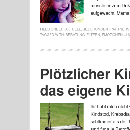
musste er zum Dokt
aufgewacht. Mama
FILED UNDER:
AKTUELL
,
BEZIEHUNGEN | PARTNERSU
TAGGED WITH:
BERATUNG
,
ELTERN
,
EMOTIONEN
,
JU
Plötzlicher K
das eigene Ki
Ihr habt mich nicht
Kindstod, Krebsdiag
schlimmer als der
sind für alle Betro