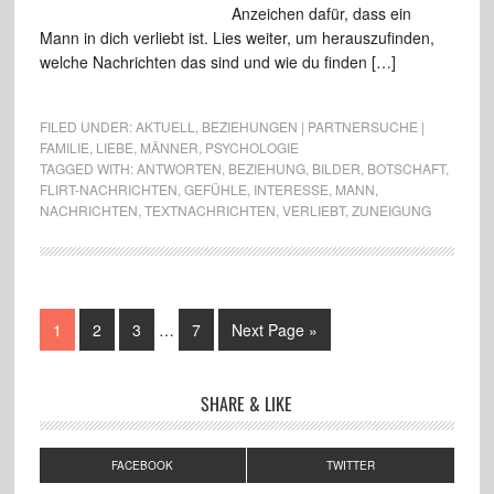
Anzeichen dafür, dass ein
Mann in dich verliebt ist. Lies weiter, um herauszufinden,
welche Nachrichten das sind und wie du finden […]
FILED UNDER:
AKTUELL
,
BEZIEHUNGEN | PARTNERSUCHE |
FAMILIE
,
LIEBE
,
MÄNNER
,
PSYCHOLOGIE
TAGGED WITH:
ANTWORTEN
,
BEZIEHUNG
,
BILDER
,
BOTSCHAFT
,
FLIRT-NACHRICHTEN
,
GEFÜHLE
,
INTERESSE
,
MANN
,
NACHRICHTEN
,
TEXTNACHRICHTEN
,
VERLIEBT
,
ZUNEIGUNG
1
2
3
…
7
Next Page »
SHARE & LIKE
FACEBOOK
TWITTER