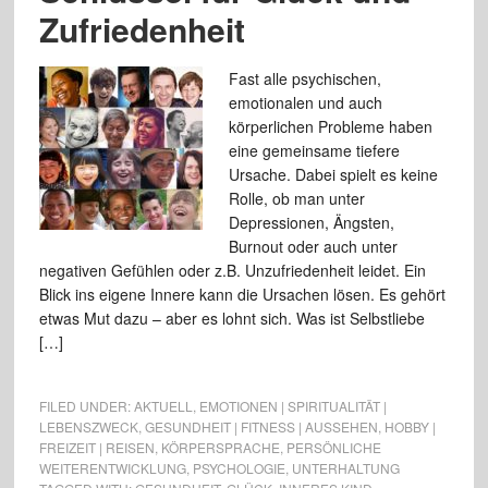
Zufriedenheit
Fast alle psychischen,
emotionalen und auch
körperlichen Probleme haben
eine gemeinsame tiefere
Ursache. Dabei spielt es keine
Rolle, ob man unter
Depressionen, Ängsten,
Burnout oder auch unter
negativen Gefühlen oder z.B. Unzufriedenheit leidet. Ein
Blick ins eigene Innere kann die Ursachen lösen. Es gehört
etwas Mut dazu – aber es lohnt sich. Was ist Selbstliebe
[…]
FILED UNDER:
AKTUELL
,
EMOTIONEN | SPIRITUALITÄT |
LEBENSZWECK
,
GESUNDHEIT | FITNESS | AUSSEHEN
,
HOBBY |
FREIZEIT | REISEN
,
KÖRPERSPRACHE
,
PERSÖNLICHE
WEITERENTWICKLUNG
,
PSYCHOLOGIE
,
UNTERHALTUNG