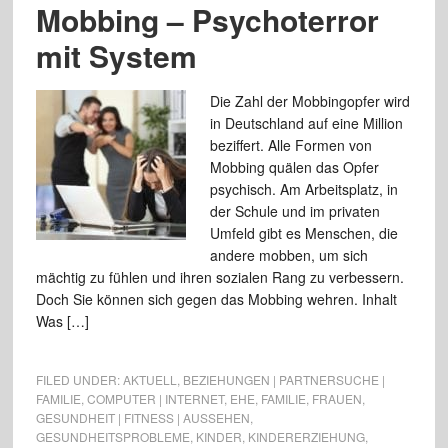
Mobbing – Psychoterror
mit System
Die Zahl der Mobbingopfer wird
in Deutschland auf eine Million
beziffert. Alle Formen von
Mobbing quälen das Opfer
psychisch. Am Arbeitsplatz, in
der Schule und im privaten
Umfeld gibt es Menschen, die
andere mobben, um sich
mächtig zu fühlen und ihren sozialen Rang zu verbessern.
Doch Sie können sich gegen das Mobbing wehren. Inhalt
Was […]
FILED UNDER:
AKTUELL
,
BEZIEHUNGEN | PARTNERSUCHE |
FAMILIE
,
COMPUTER | INTERNET
,
EHE
,
FAMILIE
,
FRAUEN
,
GESUNDHEIT | FITNESS | AUSSEHEN
,
GESUNDHEITSPROBLEME
,
KINDER
,
KINDERERZIEHUNG
,