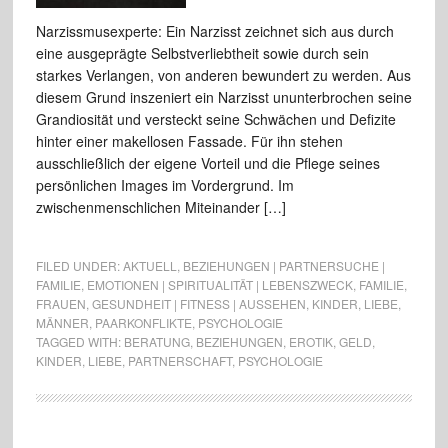
Narzissmusexperte: Ein Narzisst zeichnet sich aus durch
eine ausgeprägte Selbstverliebtheit sowie durch sein
starkes Verlangen, von anderen bewundert zu werden. Aus
diesem Grund inszeniert ein Narzisst ununterbrochen seine
Grandiosität und versteckt seine Schwächen und Defizite
hinter einer makellosen Fassade. Für ihn stehen
ausschließlich der eigene Vorteil und die Pflege seines
persönlichen Images im Vordergrund. Im
zwischenmenschlichen Miteinander […]
FILED UNDER:
AKTUELL
,
BEZIEHUNGEN | PARTNERSUCHE |
FAMILIE
,
EMOTIONEN | SPIRITUALITÄT | LEBENSZWECK
,
FAMILIE
,
FRAUEN
,
GESUNDHEIT | FITNESS | AUSSEHEN
,
KINDER
,
LIEBE
,
MÄNNER
,
PAARKONFLIKTE
,
PSYCHOLOGIE
TAGGED WITH:
BERATUNG
,
BEZIEHUNGEN
,
EROTIK
,
GELD
,
KINDER
,
LIEBE
,
PARTNERSCHAFT
,
PSYCHOLOGIE