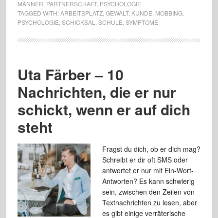
MÄNNER
,
PARTNERSCHAFT
,
PSYCHOLOGIE
TAGGED WITH:
ARBEITSPLATZ
,
GEWALT
,
KUNDE
,
MOBBING
,
PSYCHOLOGIE
,
SCHICKSAL
,
SCHULE
,
SYMPTOME
Uta Färber – 10
Nachrichten, die er nur
schickt, wenn er auf dich
steht
Fragst du dich, ob er dich mag?
Schreibt er dir oft SMS oder
antwortet er nur mit Ein-Wort-
Antworten? Es kann schwierig
sein, zwischen den Zeilen von
Textnachrichten zu lesen, aber
es gibt einige verräterische