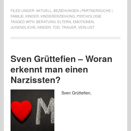
FILED UNDER:
AKTUELL
,
BEZIEHUNGEN | PARTNERSUCHE |
FAMILIE
,
KINDER
,
KINDERERZIEHUNG
,
PSYCHOLOGIE
TAGGED WITH:
BERATUNG
,
ELTERN
,
EMOTIONEN
,
JUGENDLICHE
,
KINDER
,
TOD
,
TRAUER
,
VERLUST
Sven Grüttefien – Woran
erkennt man einen
Narzissten?
Sven Grüttefien,