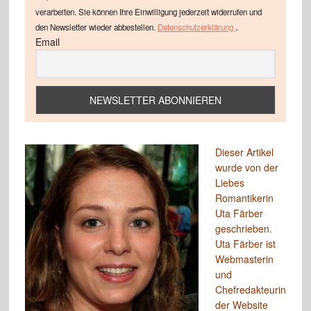
verarbeiten. Sie können Ihre Einwilligung jederzeit widerrufen und
.
den Newsletter wieder abbestellen.
Datenschutzerklärung
Email
Dieser Artikel
wurde von der
Liebes
Romantikerin
Uta Färber
geschrieben.
Uta Färber ist
Webmasterin
und
Chefredakteurin
der Website