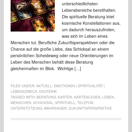
unterschiedlichsten
Lebensbereiche bereithalten.
Die spirituelle Beratung lotet
kosmische Konstellationen aus,
um dadurch herauszufinden,
was sich im Leben eines
Menschen tut. Berufliche Zukunftsperspektiven oder die
Chance auf die große Liebe, das Schicksal an einem
persönlichen Scheideweg oder neue Orientierungen im
Leben des Menschen behält diese Beratung
gleichermaßen im Blick. Wichtige […]
FILED UNDER:
AKTUELL
,
EMOTIONEN | SPIRITUALITÄT |
LEBENSZWECK
,
ESOTERIK
TAGGED WITH:
BERATUNG
,
KARTEN
,
KARTENLEGEN
,
LEBEN
,
MENSCHEN
,
SCHICKSAL
,
SPIRITUELL
,
TELEFON
,
UNTERSTÜTZUNG
,
WAHRSAGER
,
ZUKUNFTSPERSPEKTIVE