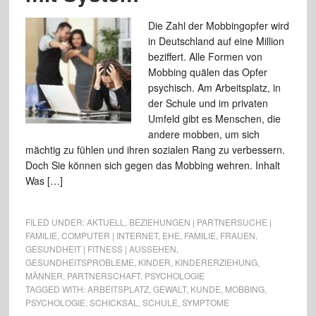
Die Zahl der Mobbingopfer wird
in Deutschland auf eine Million
beziffert. Alle Formen von
Mobbing quälen das Opfer
psychisch. Am Arbeitsplatz, in
der Schule und im privaten
Umfeld gibt es Menschen, die
andere mobben, um sich
mächtig zu fühlen und ihren sozialen Rang zu verbessern.
Doch Sie können sich gegen das Mobbing wehren. Inhalt
Was […]
FILED UNDER:
AKTUELL
,
BEZIEHUNGEN | PARTNERSUCHE |
FAMILIE
,
COMPUTER | INTERNET
,
EHE
,
FAMILIE
,
FRAUEN
,
GESUNDHEIT | FITNESS | AUSSEHEN
,
GESUNDHEITSPROBLEME
,
KINDER
,
KINDERERZIEHUNG
,
MÄNNER
,
PARTNERSCHAFT
,
PSYCHOLOGIE
TAGGED WITH:
ARBEITSPLATZ
,
GEWALT
,
KUNDE
,
MOBBING
,
PSYCHOLOGIE
,
SCHICKSAL
,
SCHULE
,
SYMPTOME