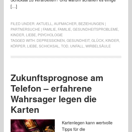
[…]
FILED UNDER:
AKTUELL
,
AUFMACHER
,
BEZIEHUNGEN |
PARTNERSUCHE | FAMILIE
,
FAMILIE
,
GESUNDHEITSPROBLEME
,
KINDER
,
LIEBE
,
PSYCHOLOGIE
TAGGED WITH:
DEPRESSIONEN
,
GESUNDHEIT
,
GLÜCK
,
KINDER
,
KÖRPER
,
LIEBE
,
SCHICKSAL
,
TOD
,
UNFALL
,
WIRBELSÄULE
Zukunftsprognose am
Telefon – erfahrene
Wahrsager legen die
Karten
Kartenlegen kann wertvolle
Tipps für die