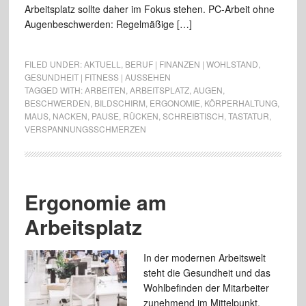
Arbeitsplatz sollte daher im Fokus stehen. PC-Arbeit ohne
Augenbeschwerden: Regelmäßige […]
FILED UNDER:
AKTUELL
,
BERUF | FINANZEN | WOHLSTAND
,
GESUNDHEIT | FITNESS | AUSSEHEN
TAGGED WITH:
ARBEITEN
,
ARBEITSPLATZ
,
AUGEN
,
BESCHWERDEN
,
BILDSCHIRM
,
ERGONOMIE
,
KÖRPERHALTUNG
,
MAUS
,
NACKEN
,
PAUSE
,
RÜCKEN
,
SCHREIBTISCH
,
TASTATUR
,
VERSPANNUNGSSCHMERZEN
Ergonomie am
Arbeitsplatz
In der modernen Arbeitswelt
steht die Gesundheit und das
Wohlbefinden der Mitarbeiter
zunehmend im Mittelpunkt.