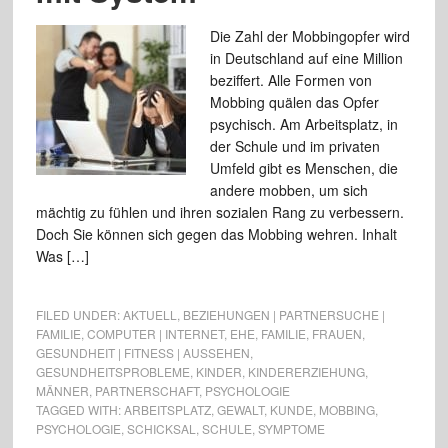
Die Zahl der Mobbingopfer wird
in Deutschland auf eine Million
beziffert. Alle Formen von
Mobbing quälen das Opfer
psychisch. Am Arbeitsplatz, in
der Schule und im privaten
Umfeld gibt es Menschen, die
andere mobben, um sich
mächtig zu fühlen und ihren sozialen Rang zu verbessern.
Doch Sie können sich gegen das Mobbing wehren. Inhalt
Was […]
FILED UNDER:
AKTUELL
,
BEZIEHUNGEN | PARTNERSUCHE |
FAMILIE
,
COMPUTER | INTERNET
,
EHE
,
FAMILIE
,
FRAUEN
,
GESUNDHEIT | FITNESS | AUSSEHEN
,
GESUNDHEITSPROBLEME
,
KINDER
,
KINDERERZIEHUNG
,
MÄNNER
,
PARTNERSCHAFT
,
PSYCHOLOGIE
TAGGED WITH:
ARBEITSPLATZ
,
GEWALT
,
KUNDE
,
MOBBING
,
PSYCHOLOGIE
,
SCHICKSAL
,
SCHULE
,
SYMPTOME