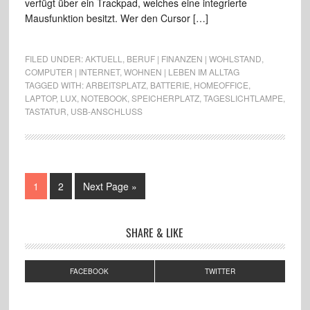
verfügt über ein Trackpad, welches eine integrierte
Mausfunktion besitzt. Wer den Cursor […]
FILED UNDER:
AKTUELL
,
BERUF | FINANZEN | WOHLSTAND
,
COMPUTER | INTERNET
,
WOHNEN | LEBEN IM ALLTAG
TAGGED WITH:
ARBEITSPLATZ
,
BATTERIE
,
HOMEOFFICE
,
LAPTOP
,
LUX
,
NOTEBOOK
,
SPEICHERPLATZ
,
TAGESLICHTLAMPE
,
TASTATUR
,
USB-ANSCHLUSS
1
2
Next Page »
SHARE & LIKE
FACEBOOK
TWITTER