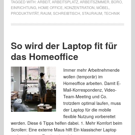
TAGGED WITH:
ARBEIT
,
ARBEITSPLATZ
,
ARBEITSZIMMER
,
BÜRO
,
EINRICHTUNG
,
HOME OFFICE
,
KONZENTRATION
,
MÖBEL
,
PRODUKTIVITÄT
,
RAUM
,
SCHREIBTISCH
,
STAURAUM
,
TECHNIK
So wird der Laptop fit für
das Homeoffice
Immer mehr Arbeitnehmende
wollen (temporär) im
Homeoffice arbeiten. Damit E-
Mail-Korrespondenz, Video-
Team-Meeting und Co.
trotzdem optimal laufen, muss
der Laptop für die mobile
flexible Nutzung vorbereitet
werden. Diese 6 Tipps helfen dabei. 1. Mehr Komfort beim
Scrollen: Eine externe Maus hilft Ein klassischer Laptop