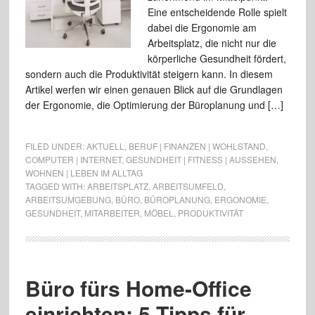
Eine entscheidende Rolle spielt
dabei die Ergonomie am
Arbeitsplatz, die nicht nur die
körperliche Gesundheit fördert,
sondern auch die Produktivität steigern kann. In diesem
Artikel werfen wir einen genauen Blick auf die Grundlagen
der Ergonomie, die Optimierung der Büroplanung und […]
FILED UNDER:
AKTUELL
,
BERUF | FINANZEN | WOHLSTAND
,
COMPUTER | INTERNET
,
GESUNDHEIT | FITNESS | AUSSEHEN
,
WOHNEN | LEBEN IM ALLTAG
TAGGED WITH:
ARBEITSPLATZ
,
ARBEITSUMFELD
,
ARBEITSUMGEBUNG
,
BÜRO
,
BÜROPLANUNG
,
ERGONOMIE
,
GESUNDHEIT
,
MITARBEITER
,
MÖBEL
,
PRODUKTIVITÄT
Büro fürs Home-Office
einrichten: 5 Tipps für