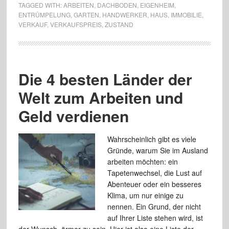
TAGGED WITH:
ARBEITEN
,
DACHBODEN
,
EIGENHEIM
,
ENTRÜMPELUNG
,
GARTEN
,
HANDWERKER
,
HAUS
,
IMMOBILIE
,
VERKAUF
,
VERKAUFSPREIS
,
ZUSTAND
Die 4 besten Länder der
Welt zum Arbeiten und
Geld verdienen
Wahrscheinlich gibt es viele
Gründe, warum Sie im Ausland
arbeiten möchten: ein
Tapetenwechsel, die Lust auf
Abenteuer oder ein besseres
Klima, um nur einige zu
nennen. Ein Grund, der nicht
auf Ihrer Liste stehen wird, ist