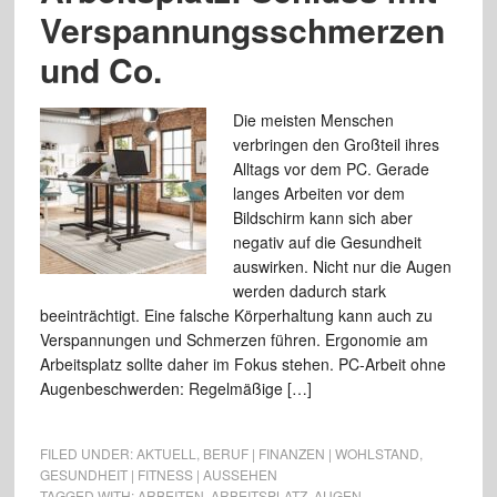
Verspannungsschmerzen
und Co.
Die meisten Menschen
verbringen den Großteil ihres
Alltags vor dem PC. Gerade
langes Arbeiten vor dem
Bildschirm kann sich aber
negativ auf die Gesundheit
auswirken. Nicht nur die Augen
werden dadurch stark
beeinträchtigt. Eine falsche Körperhaltung kann auch zu
Verspannungen und Schmerzen führen. Ergonomie am
Arbeitsplatz sollte daher im Fokus stehen. PC-Arbeit ohne
Augenbeschwerden: Regelmäßige […]
FILED UNDER:
AKTUELL
,
BERUF | FINANZEN | WOHLSTAND
,
GESUNDHEIT | FITNESS | AUSSEHEN
TAGGED WITH:
ARBEITEN
,
ARBEITSPLATZ
,
AUGEN
,