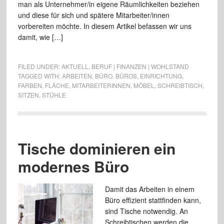
man als Unternehmer/in eigene Räumlichkeiten beziehen
und diese für sich und spätere Mitarbeiter/innen
vorbereiten möchte. In diesem Artikel befassen wir uns
damit, wie […]
FILED UNDER:
AKTUELL
,
BERUF | FINANZEN | WOHLSTAND
TAGGED WITH:
ARBEITEN
,
BÜRO
,
BÜROS
,
EINRICHTUNG
,
FARBEN
,
FLÄCHE
,
MITARBEITERINNEN
,
MÖBEL
,
SCHREIBTISCH
,
SITZEN
,
STÜHLE
Tische dominieren ein
modernes Büro
Damit das Arbeiten in einem
Büro effizient stattfinden kann,
sind Tische notwendig. An
Schreibtischen werden die