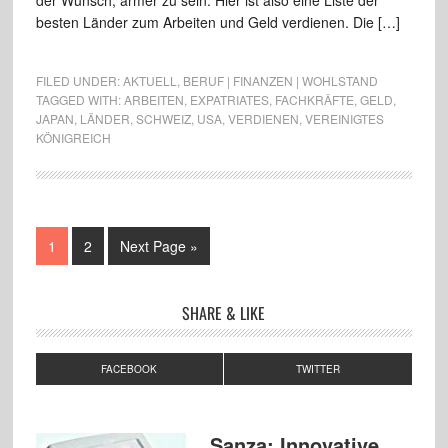
der Wunsch, ärmer zu sein. Hier ist also eine Liste der
besten Länder zum Arbeiten und Geld verdienen. Die […]
FILED UNDER:
AKTUELL
,
BERUF | FINANZEN | WOHLSTAND
TAGGED WITH:
ARBEITEN
,
EXPATRIATES
,
FACHKRÄFTE
,
GELD
,
JAPAN
,
LÄNDER
,
SCHWEIZ
,
USA
,
VERDIENEN
,
VEREINIGTES
KÖNIGREICH
1
2
Next Page »
SHARE & LIKE
FACEBOOK
TWITTER
Sanza: Innovative