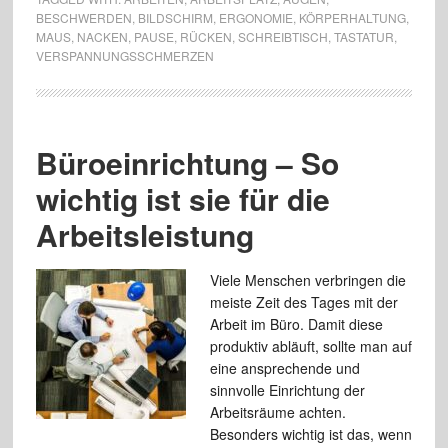
BESCHWERDEN
,
BILDSCHIRM
,
ERGONOMIE
,
KÖRPERHALTUNG
,
MAUS
,
NACKEN
,
PAUSE
,
RÜCKEN
,
SCHREIBTISCH
,
TASTATUR
,
VERSPANNUNGSSCHMERZEN
Büroeinrichtung – So
wichtig ist sie für die
Arbeitsleistung
Viele Menschen verbringen die
meiste Zeit des Tages mit der
Arbeit im Büro. Damit diese
produktiv abläuft, sollte man auf
eine ansprechende und
sinnvolle Einrichtung der
Arbeitsräume achten.
Besonders wichtig ist das, wenn