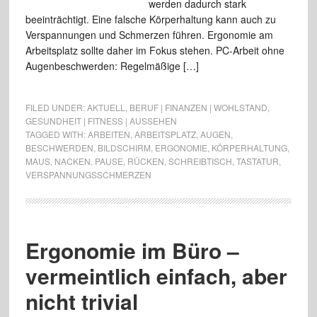
werden dadurch stark
beeinträchtigt. Eine falsche Körperhaltung kann auch zu
Verspannungen und Schmerzen führen. Ergonomie am
Arbeitsplatz sollte daher im Fokus stehen. PC-Arbeit ohne
Augenbeschwerden: Regelmäßige […]
FILED UNDER:
AKTUELL
,
BERUF | FINANZEN | WOHLSTAND
,
GESUNDHEIT | FITNESS | AUSSEHEN
TAGGED WITH:
ARBEITEN
,
ARBEITSPLATZ
,
AUGEN
,
BESCHWERDEN
,
BILDSCHIRM
,
ERGONOMIE
,
KÖRPERHALTUNG
,
MAUS
,
NACKEN
,
PAUSE
,
RÜCKEN
,
SCHREIBTISCH
,
TASTATUR
,
VERSPANNUNGSSCHMERZEN
Ergonomie im Büro –
vermeintlich einfach, aber
nicht trivial