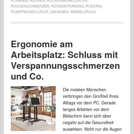
PLANKEN
,
RÜCKEN
,
RÜCKENMUSKULATUR
,
RÜCKENSCHMERZEN
,
RÜCKENTRAINING
,
RUDERN
,
RUMPFMUSKULATUR
,
ÜBUNGEN
,
WIRBELSÄULE
Ergonomie am
Arbeitsplatz: Schluss mit
Verspannungsschmerzen
und Co.
Die meisten Menschen
verbringen den Großteil ihres
Alltags vor dem PC. Gerade
langes Arbeiten vor dem
Bildschirm kann sich aber
negativ auf die Gesundheit
auswirken. Nicht nur die Augen