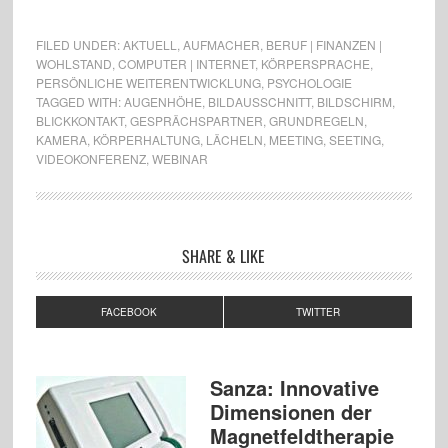
FILED UNDER:
AKTUELL
,
AUFMACHER
,
BERUF | FINANZEN |
WOHLSTAND
,
COMPUTER | INTERNET
,
KÖRPERSPRACHE
,
PERSÖNLICHE WEITERENTWICKLUNG
,
PSYCHOLOGIE
TAGGED WITH:
AUGENHÖHE
,
BILDAUSSCHNITT
,
BILDSCHIRM
,
BLICKKONTAKT
,
GESPRÄCHSPARTNER
,
GRUNDREGELN
,
KAMERA
,
KÖRPERHALTUNG
,
LÄCHELN
,
MEETING
,
SEETING
,
VIDEOKONFERENZ
,
WEBINAR
SHARE & LIKE
FACEBOOK
TWITTER
Sanza: Innovative
Dimensionen der
Magnetfeldtherapie