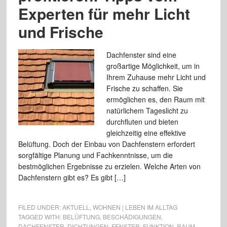
Experten für mehr Licht
und Frische
Dachfenster sind eine
großartige Möglichkeit, um in
Ihrem Zuhause mehr Licht und
Frische zu schaffen. Sie
ermöglichen es, den Raum mit
natürlichem Tageslicht zu
durchfluten und bieten
gleichzeitig eine effektive
Belüftung. Doch der Einbau von Dachfenstern erfordert
sorgfältige Planung und Fachkenntnisse, um die
bestmöglichen Ergebnisse zu erzielen. Welche Arten von
Dachfenstern gibt es? Es gibt […]
FILED UNDER:
AKTUELL
,
WOHNEN | LEBEN IM ALLTAG
TAGGED WITH:
BELÜFTUNG
,
BESCHÄDIGUNGEN
,
DACHFENSTER
,
DICHTUNGEN
,
FENSTER
,
FUNKTION
,
RAUM
,