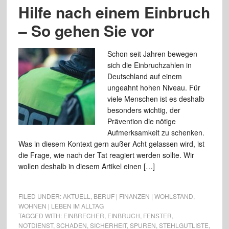
Hilfe nach einem Einbruch
– So gehen Sie vor
Schon seit Jahren bewegen
sich die Einbruchzahlen in
Deutschland auf einem
ungeahnt hohen Niveau. Für
viele Menschen ist es deshalb
besonders wichtig, der
Prävention die nötige
Aufmerksamkeit zu schenken.
Was in diesem Kontext gern außer Acht gelassen wird, ist
die Frage, wie nach der Tat reagiert werden sollte. Wir
wollen deshalb in diesem Artikel einen […]
FILED UNDER:
AKTUELL
,
BERUF | FINANZEN | WOHLSTAND
,
WOHNEN | LEBEN IM ALLTAG
TAGGED WITH:
EINBRECHER
,
EINBRUCH
,
FENSTER
,
NOTDIENST
,
SCHADEN
,
SICHERHEIT
,
SPUREN
,
STEHLGUTLISTE
,