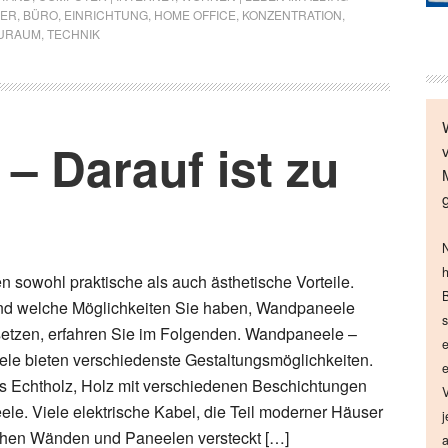
MER
,
BÜRO
,
EINRICHTUNG
,
HOME OFFICE
,
KONZENTRATION
,
URAUM
,
TECHNIK
– Darauf ist zu
N
h
 sowohl praktische als auch ästhetische Vorteile.
B
nd welche Möglichkeiten Sie haben, Wandpaneele
s
setzen, erfahren Sie im Folgenden. Wandpaneele –
e
le bieten verschiedenste Gestaltungsmöglichkeiten.
e
s Echtholz, Holz mit verschiedenen Beschichtungen
V
ele. Viele elektrische Kabel, die Teil moderner Häuser
j
chen Wänden und Paneelen versteckt […]
a