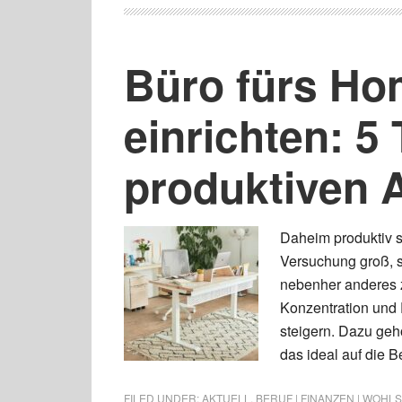
Büro fürs Ho
einrichten: 5 
produktiven A
Daheim produktiv se
Versuchung groß, 
nebenher anderes z
Konzentration und P
steigern. Dazu gehö
das ideal auf die 
FILED UNDER:
AKTUELL
,
BERUF | FINANZEN | WOHL