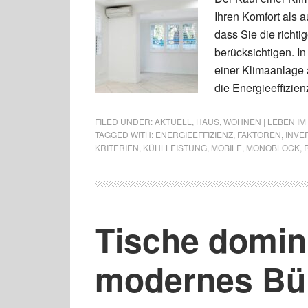
Ihren Komfort als a
dass Sie die richti
berücksichtigen. In
einer Klimaanlage 
die Energieeffizien
FILED UNDER:
AKTUELL
,
HAUS
,
WOHNEN | LEBEN IM
TAGGED WITH:
ENERGIEEFFIZIENZ
,
FAKTOREN
,
INVE
KRITERIEN
,
KÜHLLEISTUNG
,
MOBILE
,
MONOBLOCK
,
Tische domin
modernes Bü