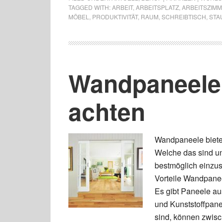
TAGGED WITH:
ARBEIT
,
ARBEITSPLATZ
,
ARBEITSZIM
MÖBEL
,
PRODUKTIVITÄT
,
RAUM
,
SCHREIBTISCH
,
STA
Wandpaneele 
achten
Wandpaneele bieten
Welche das sind u
bestmöglich einzu
Vorteile Wandpanee
Es gibt Paneele au
und Kunststoffpane
sind, können zwis