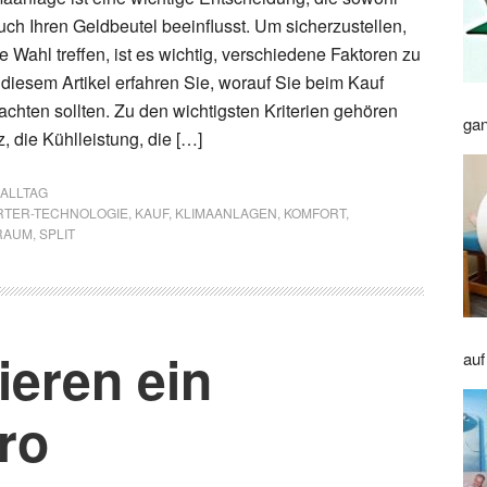
uch Ihren Geldbeutel beeinflusst. Um sicherzustellen,
ge Wahl treffen, ist es wichtig, verschiedene Faktoren zu
 diesem Artikel erfahren Sie, worauf Sie beim Kauf
achten sollten. Zu den wichtigsten Kriterien gehören
gan
z, die Kühlleistung, die […]
 ALLTAG
RTER-TECHNOLOGIE
,
KAUF
,
KLIMAANLAGEN
,
KOMFORT
,
RAUM
,
SPLIT
ieren ein
auf
ro