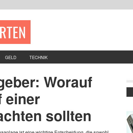
ERTEN
GELD
TECHNIK
geber: Worauf
 einer
chten sollten
maanlage ist eine wichtige Entscheidung, die sowohl