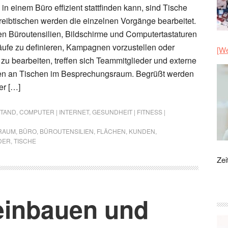
in einem Büro effizient stattfinden kann, sind Tische
eibtischen werden die einzelnen Vorgänge bearbeitet.
n Büroutensilien, Bildschirme und Computertastaturen
äufe zu definieren, Kampagnen vorzustellen oder
[We
zu bearbeiten, treffen sich Teammitglieder und externe
en an Tischen im Besprechungsraum. Begrüßt werden
er […]
STAND
,
COMPUTER | INTERNET
,
GESUNDHEIT | FITNESS |
RAUM
,
BÜRO
,
BÜROUTENSILIEN
,
FLÄCHEN
,
KUNDEN
,
DER
,
TISCHE
Zei
einbauen und