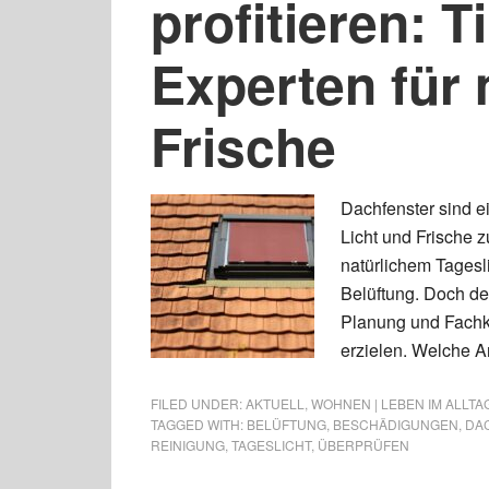
profitieren: 
Experten für 
Frische
Dachfenster sind e
Licht und Frische 
natürlichem Tagesli
Belüftung. Doch de
Planung und Fachk
erzielen. Welche A
FILED UNDER:
AKTUELL
,
WOHNEN | LEBEN IM ALLTA
TAGGED WITH:
BELÜFTUNG
,
BESCHÄDIGUNGEN
,
DA
REINIGUNG
,
TAGESLICHT
,
ÜBERPRÜFEN