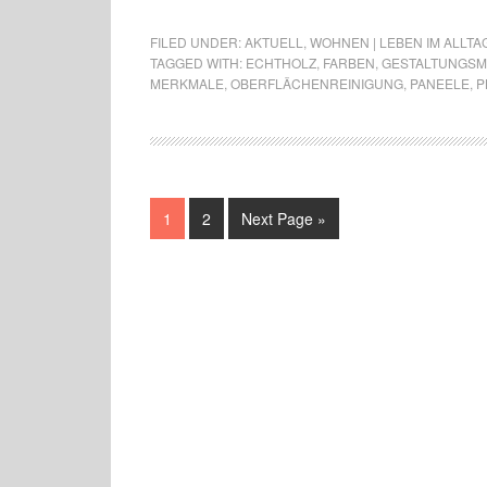
FILED UNDER:
AKTUELL
,
WOHNEN | LEBEN IM ALLTA
TAGGED WITH:
ECHTHOLZ
,
FARBEN
,
GESTALTUNGSM
MERKMALE
,
OBERFLÄCHENREINIGUNG
,
PANEELE
,
P
1
2
Next Page »