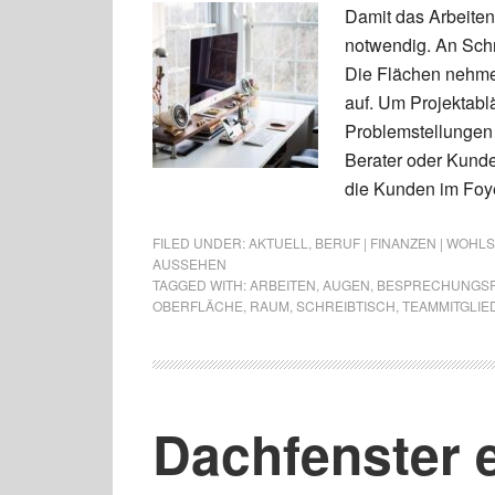
Damit das Arbeiten 
notwendig. An Schr
Die Flächen nehme
auf. Um Projektabl
Problemstellungen 
Berater oder Kund
die Kunden im Foy
FILED UNDER:
AKTUELL
,
BERUF | FINANZEN | WOHL
AUSSEHEN
TAGGED WITH:
ARBEITEN
,
AUGEN
,
BESPRECHUNGS
OBERFLÄCHE
,
RAUM
,
SCHREIBTISCH
,
TEAMMITGLIE
Dachfenster 