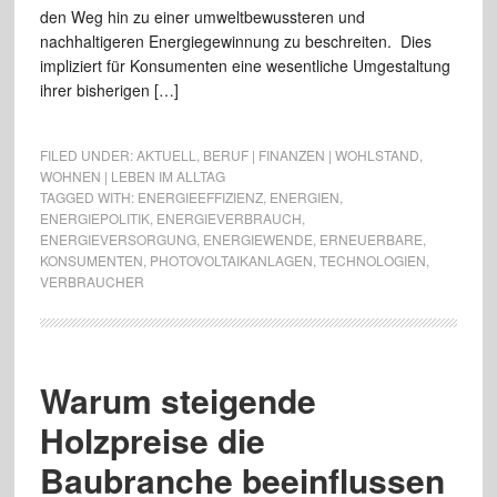
den Weg hin zu einer umweltbewussteren und
nachhaltigeren Energiegewinnung zu beschreiten. Dies
impliziert für Konsumenten eine wesentliche Umgestaltung
ihrer bisherigen […]
FILED UNDER:
AKTUELL
,
BERUF | FINANZEN | WOHLSTAND
,
WOHNEN | LEBEN IM ALLTAG
TAGGED WITH:
ENERGIEEFFIZIENZ
,
ENERGIEN
,
ENERGIEPOLITIK
,
ENERGIEVERBRAUCH
,
ENERGIEVERSORGUNG
,
ENERGIEWENDE
,
ERNEUERBARE
,
KONSUMENTEN
,
PHOTOVOLTAIKANLAGEN
,
TECHNOLOGIEN
,
VERBRAUCHER
Warum steigende
Holzpreise die
Baubranche beeinflussen