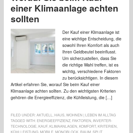
einer Klimaanlage achten
sollten
Der Kauf einer Klimaanlage ist
eine wichtige Entscheidung, die
sowohl Ihren Komfort als auch
Ihren Geldbeutel beeinflusst.
Um sicherzustellen, dass Sie
die richtige Wahl treffen, ist es
wichtig, verschiedene Faktoren
zu berücksichtigen. In diesem
Artikel erfahren Sie, worauf Sie beim Kauf einer
Klimaanlage achten sollten. Zu den wichtigsten Kriterien
gehören die Energieeffizienz, die Kühlleistung, die […]
FILED UNDER:
AKTUELL
,
HAUS
,
WOHNEN | LEBEN IM ALLTAG
TAGGED WITH:
ENERGIEEFFIZIENZ
,
FAKTOREN
,
INVERTER-
TECHNOLOGIE
,
KAUF
,
KLIMAANLAGEN
,
KOMFORT
,
KRITERIEN
,
KÜHLLEISTUNG
,
MOBILE
,
MONOBLOCK
,
RAUM
,
SPLIT