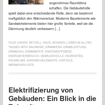
angenehmes Raumklima
schaffen. Die Gebäudehülle
spielt dabei eine entscheidende Rolle, denn sie bestimmt
maßgeblich den Wärmeverlust. Moderne Bauelemente wie
Sandwichelemente bieten hier große Vorteile, weil sie die
Dämmung deutlich verbessern […]
FILED UNDER:
AKTUELL
,
HAUS
,
WOHNEN | LEBEN IM ALLTAG
TAGGED WITH:
BAUWEISE
,
DÄMMKERN
,
DÄMMLEISTUNG
,
DÄMMUNG
,
DÄMMWERTE
,
ENERGIEEFFIZIENZ
,
ENERGIEVERBRAUCH
,
GEBÄUDEHÜLLE
,
HEIZKOSTEN
,
RAUMKLIMA
,
SANDWICHELEMENTE
,
VORTEILE
,
WÄRMEVERLUSTE
Elektrifizierung von
Gebäuden: Ein Blick in die