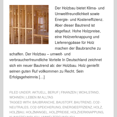
Der Holzbau bietet Klima- und
Umweltfreundlichkeit sowie
Energie- und Kosteneffizienz.
Aber dieser Bautrend ist
abgeflaut. Hohe Holzpreise,
eine Holzverknappung und
Lieferengpässe für Holz
machen der Baubranche zu
schaffen. Der Holzbau – umwelt- und
verbraucherfreundliche Vorteile In Deutschland zeichnet
sich ein neuer Bautrend ab: der Holzbau. Holz genießt
seinen guten Ruf vollkommen zu Recht. Sein
Erfolgsgeheimnis […]
FILED UNDER:
AKTUELL
,
BERUF | FINANZEN | WOHLSTAND
,
WOHNEN | LEBEN IM ALLTAG
TAGGED WITH:
BAUBRANCHE
,
BAUSTOFF
,
BAUTREND
,
CO2-
NEUTRALES
,
CO2-SPEICHERUNG
,
ENERGIEEFFIZIENZ
,
HOLZ
,
HOLZBAU
,
HOLZMANGEL
,
HOLZPREISE
,
HOLZVERKNAPPUNG
,
KLIMAFREUNDLICH
,
UMWELTFREUNDLICH