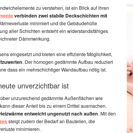
dwichelemente zu verstehen, ist ein Blick auf ihren
mente
verbinden zwei stabile Deckschichten mit
Wärmeverluste minimiert und die Gebäudehülle
dung aller Schichten entsteht ein widerstandsfähiges
zeichneter Dämmwirkung.
ns eingesetzt und bieten eine effiziente Möglichkeit,
fzuwerten
. Der homogen gedämmte Aufbau reduziert
ne dass ein mehrschichtiger Wandaufbau nötig ist.
ute unverzichtbar ist
eht über unzureichend gedämmte Außenflächen wie
ann dieser Anteil bis zu einem Drittel ausmachen.
n Heizwärme entweicht ungenutzt nach außen
. Mit den
zes
steigt zudem der Bedarf an Bauteilen, die
erluste minimieren.