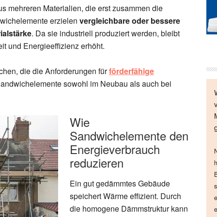
s mehreren Materialien, die erst zusammen die
wichelemente erzielen
vergleichbare oder bessere
ialstärke
. Da sie industriell produziert werden, bleibt
t und Energieeffizienz erhöht.
ichen, die die Anforderungen für
förderfähige
 Sandwichelemente sowohl im Neubau als auch bei
Wie
Sandwichelemente den
Energieverbrauch
N
reduzieren
h
B
Ein gut gedämmtes Gebäude
s
speichert Wärme effizient. Durch
e
die homogene Dämmstruktur kann
e