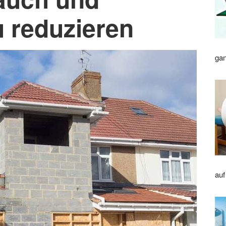
u reduzieren
gan
auf