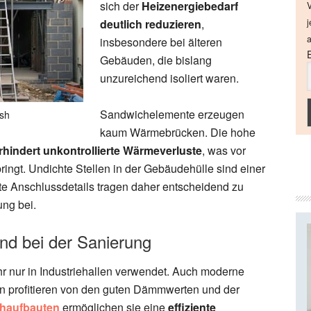
sich der
Heizenergiebedarf
V
deutlich reduzieren
,
j
a
insbesondere bei älteren
Gebäuden, die bislang
unzureichend isoliert waren.
Sandwichelemente erzeugen
ash
kaum Wärmebrücken. Die hohe
rhindert unkontrollierte Wärmeverluste
, was vor
bringt. Undichte Stellen in der Gebäudehülle sind einer
gte Anschlussdetails tragen daher entscheidend zu
ng bei.
nd bei der Sanierung
 nur in Industriehallen verwendet. Auch moderne
profitieren von den guten Dämmwerten und der
haufbauten
ermöglichen sie eine
effiziente