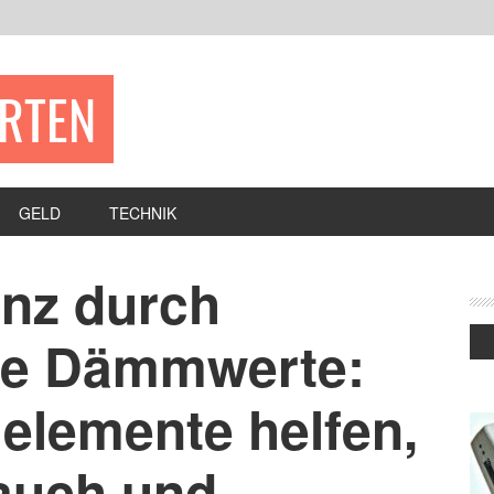
ERTEN
GELD
TECHNIK
enz durch
de Dämmwerte:
elemente helfen,
auch und