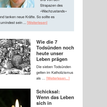
Strapazen des
»Wachzustands«
und tanken neue Kräfte. So sollte es
zumindest sein ...
[Weiterlesen]
Wie die 7
Todsünden noch
heute unser
Leben prägen
Die sieben Todsünden
gelten im Katholizismus
als …
[Weiterlesen...]
Schicksal:
Wenn das Leben
sich in