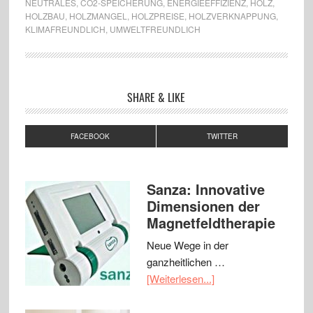
NEUTRALES
,
CO2-SPEICHERUNG
,
ENERGIEEFFIZIENZ
,
HOLZ
,
HOLZBAU
,
HOLZMANGEL
,
HOLZPREISE
,
HOLZVERKNAPPUNG
,
KLIMAFREUNDLICH
,
UMWELTFREUNDLICH
SHARE & LIKE
FACEBOOK
TWITTER
Sanza: Innovative
Dimensionen der
Magnetfeldtherapie
Neue Wege in der
ganzheitlichen …
[Weiterlesen...]