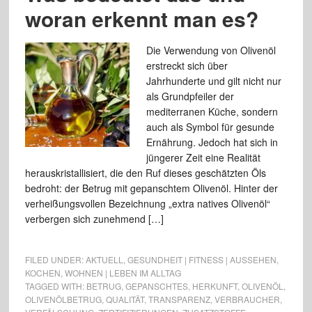
woran erkennt man es?
Die Verwendung von Olivenöl
erstreckt sich über
Jahrhunderte und gilt nicht nur
als Grundpfeiler der
mediterranen Küche, sondern
auch als Symbol für gesunde
Ernährung. Jedoch hat sich in
jüngerer Zeit eine Realität
herauskristallisiert, die den Ruf dieses geschätzten Öls
bedroht: der Betrug mit gepanschtem Olivenöl. Hinter der
verheißungsvollen Bezeichnung „extra natives Olivenöl“
verbergen sich zunehmend […]
FILED UNDER:
AKTUELL
,
GESUNDHEIT | FITNESS | AUSSEHEN
,
KOCHEN
,
WOHNEN | LEBEN IM ALLTAG
TAGGED WITH:
BETRUG
,
GEPANSCHTES
,
HERKUNFT
,
OLIVENÖL
,
OLIVENÖLBETRUG
,
QUALITÄT
,
TRANSPARENZ
,
VERBRAUCHER
,