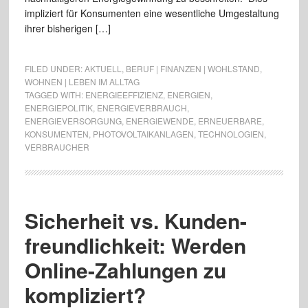
impliziert für Konsumenten eine wesentliche Umgestaltung
ihrer bisherigen […]
FILED UNDER:
AKTUELL
,
BERUF | FINANZEN | WOHLSTAND
,
WOHNEN | LEBEN IM ALLTAG
TAGGED WITH:
ENERGIEEFFIZIENZ
,
ENERGIEN
,
ENERGIEPOLITIK
,
ENERGIEVERBRAUCH
,
ENERGIEVERSORGUNG
,
ENERGIEWENDE
,
ERNEUERBARE
,
KONSUMENTEN
,
PHOTOVOLTAIKANLAGEN
,
TECHNOLOGIEN
,
VERBRAUCHER
Sicherheit vs. Kunden-
freundlichkeit: Werden
Online-Zahlungen zu
kompliziert?