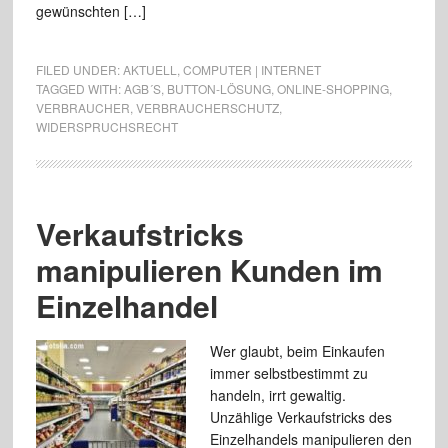
gewünschten […]
FILED UNDER:
AKTUELL
,
COMPUTER | INTERNET
TAGGED WITH:
AGB´S
,
BUTTON-LÖSUNG
,
ONLINE-SHOPPING
,
VERBRAUCHER
,
VERBRAUCHERSCHUTZ
,
WIDERSPRUCHSRECHT
Verkaufstricks
manipulieren Kunden im
Einzelhandel
Wer glaubt, beim Einkaufen
immer selbstbestimmt zu
handeln, irrt gewaltig.
Unzählige Verkaufstricks des
Einzelhandels manipulieren den