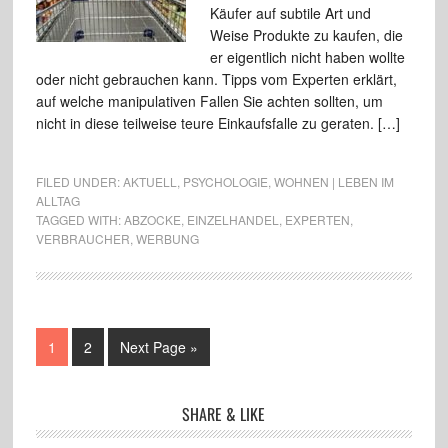
Käufer auf subtile Art und
Weise Produkte zu kaufen, die
er eigentlich nicht haben wollte
oder nicht gebrauchen kann. Tipps vom Experten erklärt,
auf welche manipulativen Fallen Sie achten sollten, um
nicht in diese teilweise teure Einkaufsfalle zu geraten. […]
FILED UNDER:
AKTUELL
,
PSYCHOLOGIE
,
WOHNEN | LEBEN IM
ALLTAG
TAGGED WITH:
ABZOCKE
,
EINZELHANDEL
,
EXPERTEN
,
VERBRAUCHER
,
WERBUNG
1
2
Next Page »
SHARE & LIKE