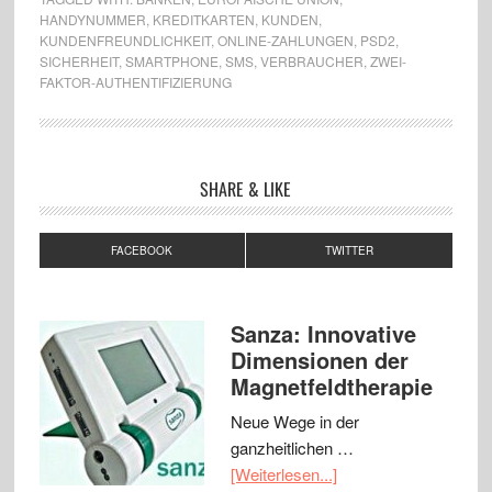
HANDYNUMMER
,
KREDITKARTEN
,
KUNDEN
,
KUNDENFREUNDLICHKEIT
,
ONLINE-ZAHLUNGEN
,
PSD2
,
SICHERHEIT
,
SMARTPHONE
,
SMS
,
VERBRAUCHER
,
ZWEI-
FAKTOR-AUTHENTIFIZIERUNG
SHARE & LIKE
FACEBOOK
TWITTER
Sanza: Innovative
Dimensionen der
Magnetfeldtherapie
Neue Wege in der
ganzheitlichen …
[Weiterlesen...]