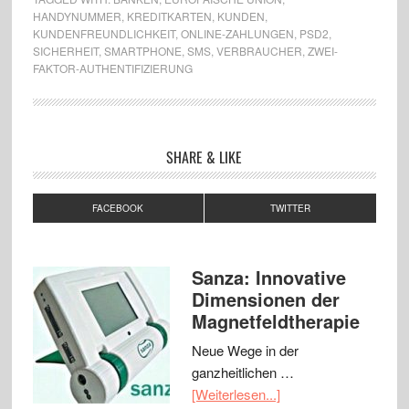
HANDYNUMMER
,
KREDITKARTEN
,
KUNDEN
,
KUNDENFREUNDLICHKEIT
,
ONLINE-ZAHLUNGEN
,
PSD2
,
SICHERHEIT
,
SMARTPHONE
,
SMS
,
VERBRAUCHER
,
ZWEI-
FAKTOR-AUTHENTIFIZIERUNG
SHARE & LIKE
FACEBOOK
TWITTER
Sanza: Innovative
Dimensionen der
Magnetfeldtherapie
Neue Wege in der
ganzheitlichen …
[Weiterlesen...]