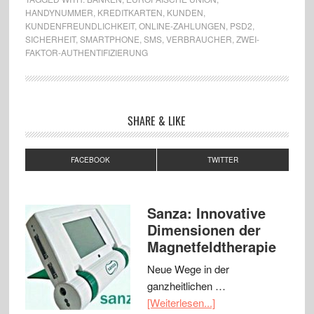
HANDYNUMMER
,
KREDITKARTEN
,
KUNDEN
,
KUNDENFREUNDLICHKEIT
,
ONLINE-ZAHLUNGEN
,
PSD2
,
SICHERHEIT
,
SMARTPHONE
,
SMS
,
VERBRAUCHER
,
ZWEI-
FAKTOR-AUTHENTIFIZIERUNG
SHARE & LIKE
FACEBOOK
TWITTER
Sanza: Innovative
Dimensionen der
Magnetfeldtherapie
Neue Wege in der
ganzheitlichen …
[Weiterlesen...]