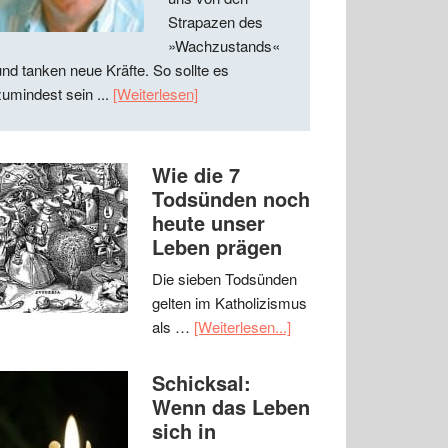
Strapazen des
»Wachzustands«
und tanken neue Kräfte. So sollte es
zumindest sein ...
[Weiterlesen]
Wie die 7
Todsünden noch
heute unser
Leben prägen
Die sieben Todsünden
gelten im Katholizismus
als …
[Weiterlesen...]
Schicksal:
Wenn das Leben
sich in