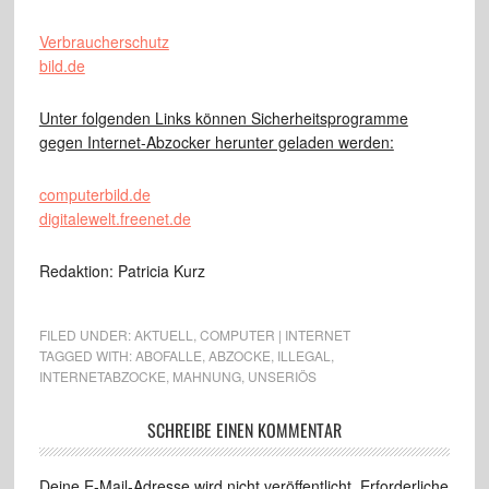
Verbraucherschutz
bild.de
Unter folgenden Links können Sicherheitsprogramme
gegen Internet-Abzocker herunter geladen werden:
computerbild.de
digitalewelt.freenet.de
Redaktion: Patricia Kurz
FILED UNDER:
AKTUELL
,
COMPUTER | INTERNET
TAGGED WITH:
ABOFALLE
,
ABZOCKE
,
ILLEGAL
,
INTERNETABZOCKE
,
MAHNUNG
,
UNSERIÖS
SCHREIBE EINEN KOMMENTAR
Deine E-Mail-Adresse wird nicht veröffentlicht.
Erforderliche