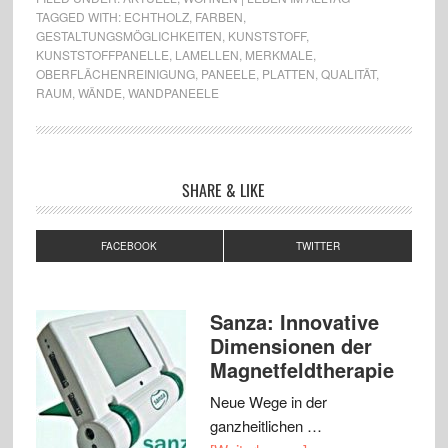
TAGGED WITH:
ECHTHOLZ
,
FARBEN
,
GESTALTUNGSMÖGLICHKEITEN
,
KUNSTSTOFF
,
KUNSTSTOFFPANELLE
,
LAMELLEN
,
MERKMALE
,
OBERFLÄCHENREINIGUNG
,
PANEELE
,
PLATTEN
,
QUALITÄT
,
RAUM
,
WÄNDE
,
WANDPANEELE
SHARE & LIKE
FACEBOOK
TWITTER
Sanza: Innovative
Dimensionen der
Magnetfeldtherapie
Neue Wege in der
ganzheitlichen …