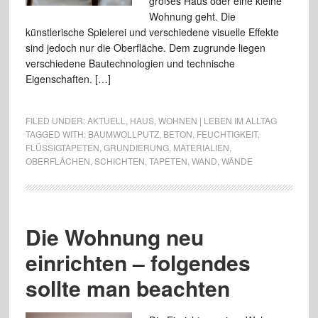
großes Haus oder eine kleine
Wohnung geht. Die
künstlerische Spielerei und verschiedene visuelle Effekte
sind jedoch nur die Oberfläche. Dem zugrunde liegen
verschiedene Bautechnologien und technische
Eigenschaften. […]
FILED UNDER:
AKTUELL
,
HAUS
,
WOHNEN | LEBEN IM ALLTAG
TAGGED WITH:
BAUMWOLLPUTZ
,
BETON
,
FEUCHTIGKEIT
,
FLÜSSIGTAPETEN
,
GRUNDIERUNG
,
MATERIALIEN
,
OBERFLÄCHEN
,
SCHICHTEN
,
TAPETEN
,
WAND
,
WÄNDE
Die Wohnung neu
einrichten – folgendes
sollte man beachten