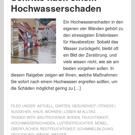
Hochwasserschaden
Ein Hochwasserschaden in den
eigenen vier Wänden gehört zu
den stressigsten Erlebnissen
für Hausbesitzer. Sobald das
Wasser zurückgeht, bleibt oft
ein Bild der Zerstörung, und
viele wissen nicht, wie sie am
besten vorgehen sollen. In
diesem Ratgeber zeigen wir Ihnen, welche Maßnahmen
Sie sofort nach einem Hochwasser ergreifen sollten, um
die Schäden möglichst gering zu […]
FILED UNDER:
AKTUELL
,
GARTEN
,
GESUNDHEIT | FITNESS |
AUSSEHEN
,
HAUS
,
WOHNEN | LEBEN IM ALLTAG
TAGGED WITH:
BAUTROCKNER
,
BODEN
,
FEUCHTIGKEIT
,
HOCHWASSERSCHADEN
,
LUFTENTFEUCHTER
,
MÖBEL
,
OBERFLÄCHEN
,
RESTFEUCHTIGKEIT
,
SCHIMMELBILDUNG
,
TROCKNUNG
,
WÄNDE
,
WASSER