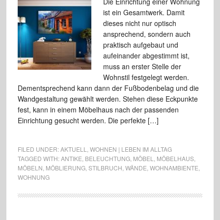
Die Einrichtung einer Wohnung
ist ein Gesamtwerk. Damit
dieses nicht nur optisch
ansprechend, sondern auch
praktisch aufgebaut und
aufeinander abgestimmt ist,
muss an erster Stelle der
Wohnstil festgelegt werden.
Dementsprechend kann dann der Fußbodenbelag und die
Wandgestaltung gewählt werden. Stehen diese Eckpunkte
fest, kann in einem Möbelhaus nach der passenden
Einrichtung gesucht werden. Die perfekte […]
FILED UNDER:
AKTUELL
,
WOHNEN | LEBEN IM ALLTAG
TAGGED WITH:
ANTIKE
,
BELEUCHTUNG
,
MÖBEL
,
MÖBELHAUS
,
MÖBELN
,
MÖBLIERUNG
,
STILBRUCH
,
WÄNDE
,
WOHNAMBIENTE
,
WOHNUNG