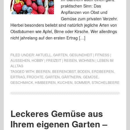
praktischen Sinn: Das
Anpflanzen von Obst und
Gemüse zum privaten Verzehr.
Hierbei besonders beliebt sind natürlich jegliche Arten von
Obstbäumen wie Apfel, Birne oder Kirsche. Wer allerdings
nicht jahrelang auf den ersten Ertrag […]
FILED UNDER:
AKTUELL
,
GARTEN
,
GESUNDHEIT | FITNESS |
AUSSEHEN
,
HOBBY | FREIZEIT | REISEN
,
WOHNEN | LEBEN IM
ALLTAG
TAGGED WITH:
BEEREN
,
BEERENOBST
,
BODEN
,
ERDBEEREN
,
ERTRAG
,
FRÜCHTE
,
GARTEN
,
GÄRTNERN
,
GEMÜSE
,
GESCHMACK
,
HIMBEEREN
,
KUCHEN
,
SOMMER
,
STACHELBEERE
Leckeres Gemüse aus
Ihrem eigenen Garten –