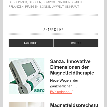
GESCHMACK
,
GIESSEN
,
KOMPOST
,
NAHRUNGSMITTEL
,
PFLANZEN
,
PFLEGEN
,
SONNE
,
UMWELT
,
UNKRAUT
SHARE & LIKE
FACEBOOK
TWITTER
Sanza: Innovative
Dimensionen der
Magnetfeldtherapie
Neue Wege in der
ganzheitlichen …
[Weiterlesen...]
Magnetfeldsprechstu