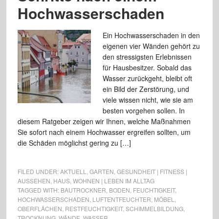
Hochwasserschaden
Ein Hochwasserschaden in den
eigenen vier Wänden gehört zu
den stressigsten Erlebnissen
für Hausbesitzer. Sobald das
Wasser zurückgeht, bleibt oft
ein Bild der Zerstörung, und
viele wissen nicht, wie sie am
besten vorgehen sollen. In
diesem Ratgeber zeigen wir Ihnen, welche Maßnahmen
Sie sofort nach einem Hochwasser ergreifen sollten, um
die Schäden möglichst gering zu […]
FILED UNDER:
AKTUELL
,
GARTEN
,
GESUNDHEIT | FITNESS |
AUSSEHEN
,
HAUS
,
WOHNEN | LEBEN IM ALLTAG
TAGGED WITH:
BAUTROCKNER
,
BODEN
,
FEUCHTIGKEIT
,
HOCHWASSERSCHADEN
,
LUFTENTFEUCHTER
,
MÖBEL
,
OBERFLÄCHEN
,
RESTFEUCHTIGKEIT
,
SCHIMMELBILDUNG
,
TROCKNUNG
,
WÄNDE
,
WASSER