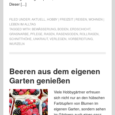
Dieser […]
FILED UNDER:
AKTUELL
,
HOBBY | FREIZEIT | REISEN
,
WOHNEN |
LEBEN IM ALLTAG
TAGGED WITH:
BEWÄSSERUNG
,
BODEN
,
ERDSCHICHT
,
GRASNARBE
,
PFLEGE
,
RASEN
,
RASENSODEN
,
ROLLRASEN
,
SCHNITTHÖHE
,
UNKRAUT
,
VERLEGEN
,
VORBEREITUNG
,
WURZELN
Beeren aus dem eigenen
Garten genießen
Viele Hobbygärtner erfreuen
sich nicht nur an den hübschen
Farbtupfern von Blumen im
eigenen Garten, sondern sehen
im Gärtnern auch einen ganz