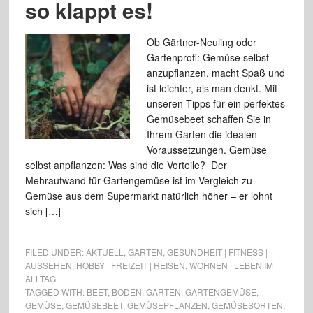
so klappt es!
Ob Gärtner-Neuling oder
Gartenprofi: Gemüse selbst
anzupflanzen, macht Spaß und
ist leichter, als man denkt. Mit
unseren Tipps für ein perfektes
Gemüsebeet schaffen Sie in
Ihrem Garten die idealen
Voraussetzungen. Gemüse
selbst anpflanzen: Was sind die Vorteile? Der
Mehraufwand für Gartengemüse ist im Vergleich zu
Gemüse aus dem Supermarkt natürlich höher – er lohnt
sich […]
FILED UNDER:
AKTUELL
,
GARTEN
,
GESUNDHEIT | FITNESS |
AUSSEHEN
,
HOBBY | FREIZEIT | REISEN
,
WOHNEN | LEBEN IM
ALLTAG
TAGGED WITH:
BEET
,
BODEN
,
GARTEN
,
GARTENGEMÜSE
,
GEMÜSE
,
GEMÜSEBEET
,
GEMÜSEPFLANZEN
,
GEMÜSESORTEN
,