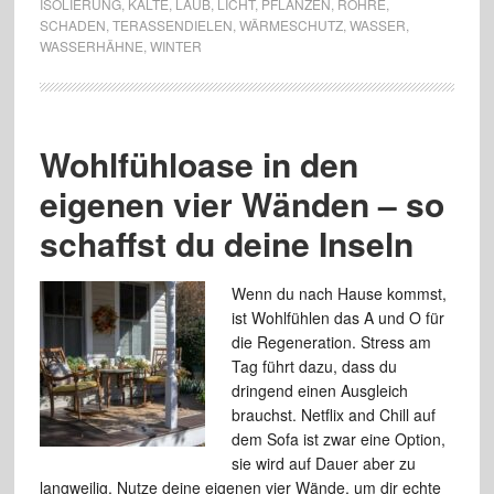
ISOLIERUNG
,
KÄLTE
,
LAUB
,
LICHT
,
PFLANZEN
,
RÖHRE
,
SCHADEN
,
TERASSENDIELEN
,
WÄRMESCHUTZ
,
WASSER
,
WASSERHÄHNE
,
WINTER
Wohlfühloase in den
eigenen vier Wänden – so
schaffst du deine Inseln
Wenn du nach Hause kommst,
ist Wohlfühlen das A und O für
die Regeneration. Stress am
Tag führt dazu, dass du
dringend einen Ausgleich
brauchst. Netflix and Chill auf
dem Sofa ist zwar eine Option,
sie wird auf Dauer aber zu
langweilig. Nutze deine eigenen vier Wände, um dir echte