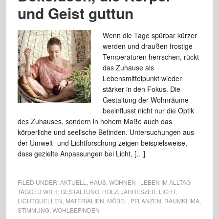
und Geist guttun
Wenn die Tage spürbar kürzer
werden und draußen frostige
Temperaturen herrschen, rückt
das Zuhause als
Lebensmittelpunkt wieder
stärker in den Fokus. Die
Gestaltung der Wohnräume
beeinflusst nicht nur die Optik
des Zuhauses, sondern in hohem Maße auch das
körperliche und seelische Befinden. Untersuchungen aus
der Umwelt- und Lichtforschung zeigen beispielsweise,
dass gezielte Anpassungen bei Licht, […]
FILED UNDER:
AKTUELL
,
HAUS
,
WOHNEN | LEBEN IM ALLTAG
TAGGED WITH:
GESTALTUNG
,
HOLZ
,
JAHRESZEIT
,
LICHT
,
LICHTQUELLEN
,
MATERIALIEN
,
MÖBEL
,
PFLANZEN
,
RAUMKLIMA
,
STIMMUNG
,
WOHLBEFINDEN