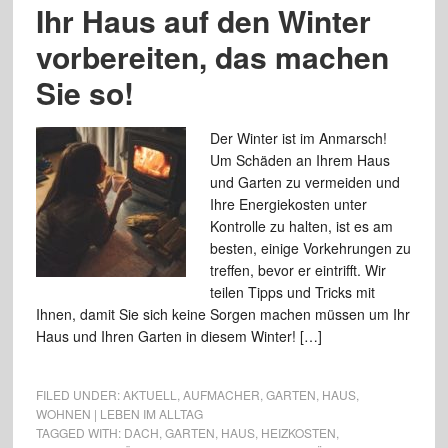
Ihr Haus auf den Winter
vorbereiten, das machen
Sie so!
Der Winter ist im Anmarsch!
Um Schäden an Ihrem Haus
und Garten zu vermeiden und
Ihre Energiekosten unter
Kontrolle zu halten, ist es am
besten, einige Vorkehrungen zu
treffen, bevor er eintrifft. Wir
teilen Tipps und Tricks mit
Ihnen, damit Sie sich keine Sorgen machen müssen um Ihr
Haus und Ihren Garten in diesem Winter! […]
FILED UNDER:
AKTUELL
,
AUFMACHER
,
GARTEN
,
HAUS
,
WOHNEN | LEBEN IM ALLTAG
TAGGED WITH:
DACH
,
GARTEN
,
HAUS
,
HEIZKOSTEN
,