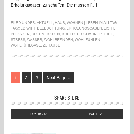
Erholungsoasen zu schaffen. Die müssen […]
FILED UNDER:
AKTUELL
,
HAUS
,
WOHNEN | LEBEN IM ALLTAG
TAGGED WITH:
BELEUCHTUNG
,
ERHOLUNGSOASEN
,
LICHT
,
PFLANZEN
,
REGENERATION
,
RUHEPOL
,
SCHAUKELSTUHL
,
STRESS
,
WASSER
,
WOHLBEFINDEN
,
WOHLFÜHLEN
,
WOHLFÜHLOASE
,
ZUHAUSE
1
2
3
Next Page »
SHARE & LIKE
FACEBOOK
TWITTER