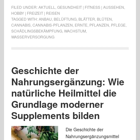
FILED UNDER:
AKTUELL
,
GESUNDHEIT | FITNESS | AUSSEHEN
,
HOBBY | FREIZEIT | REISEN
TAGGED WITH:
ANBAU
,
BELÜFTUNG
,
BLÄTTER
,
BLÜTEN
,
CANNABIS
,
CANNABIS-PFLANZEN
,
ERNTE
,
PFLANZEN
,
PFLEGE
,
SCHÄDLINGSBEKÄMPFUNG
,
WACHSTUM
,
WASSERVERSORGUNG
Geschichte der
Nahrungsergänzung: Wie
natürliche Heilmittel die
Grundlage moderner
Supplements bilden
Die Geschichte der
Nahrungsergänzungsmittel