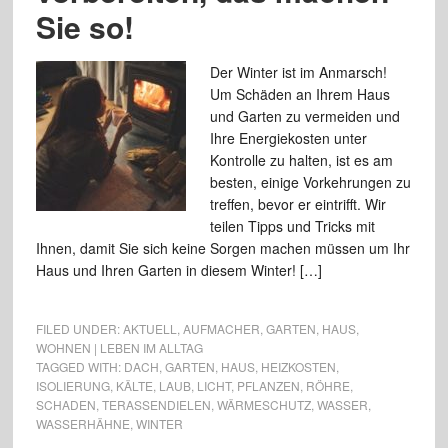
Sie so!
Der Winter ist im Anmarsch!
Um Schäden an Ihrem Haus
und Garten zu vermeiden und
Ihre Energiekosten unter
Kontrolle zu halten, ist es am
besten, einige Vorkehrungen zu
treffen, bevor er eintrifft. Wir
teilen Tipps und Tricks mit
Ihnen, damit Sie sich keine Sorgen machen müssen um Ihr
Haus und Ihren Garten in diesem Winter! […]
FILED UNDER:
AKTUELL
,
AUFMACHER
,
GARTEN
,
HAUS
,
WOHNEN | LEBEN IM ALLTAG
TAGGED WITH:
DACH
,
GARTEN
,
HAUS
,
HEIZKOSTEN
,
ISOLIERUNG
,
KÄLTE
,
LAUB
,
LICHT
,
PFLANZEN
,
RÖHRE
,
SCHADEN
,
TERASSENDIELEN
,
WÄRMESCHUTZ
,
WASSER
,
WASSERHÄHNE
,
WINTER