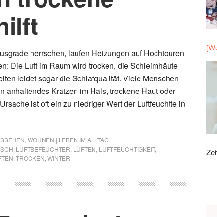
ilft
[We
sgrade herrschen, laufen Heizungen auf Hochtouren
en: Die Luft im Raum wird trocken, die Schleimhäute
selten leidet sogar die Schlafqualität. Viele Menschen
in anhaltendes Kratzen im Hals, trockene Haut oder
sache ist oft ein zu niedriger Wert der Luftfeuchtte in
AUSSEHEN
,
WOHNEN | LEBEN IM ALLTAG
USCH
,
LUFTBEFEUCHTER
,
LÜFTEN
,
LUFTFEUCHTIGKEIT
,
Zei
TEN
,
TROCKEN
,
WINTER