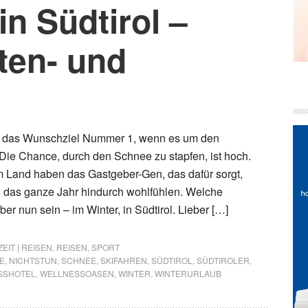
in Südtirol –
ten- und
iele das Wunschziel Nummer 1, wenn es um den
 Die Chance, durch den Schnee zu stapfen, ist hoch.
m Land haben das Gastgeber-Gen, das dafür sorgt,
n das ganze Jahr hindurch wohlfühlen. Welche
ber nun sein – im Winter, in Südtirol. Lieber […]
ZEIT | REISEN
,
REISEN
,
SPORT
E
,
NICHTSTUN
,
SCHNEE
,
SKIFAHREN
,
SÜDTIROL
,
SÜDTIROLER
,
SSHOTEL
,
WELLNESSOASEN
,
WINTER
,
WINTERURLAUB