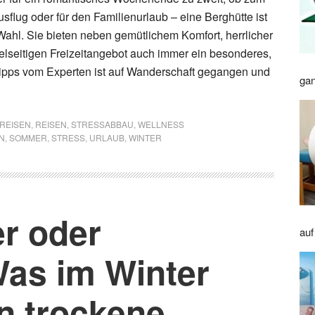
sflug oder für den Familienurlaub – eine Berghütte ist
 Wahl. Sie bieten neben gemütlichem Komfort, herrlicher
elseitigen Freizeitangebot auch immer ein besonderes,
ipps vom Experten ist auf Wanderschaft gegangen und
gan
| REISEN
,
REISEN
,
STRESSABBAU
,
WELLNESS
N
,
SOMMER
,
STRESS
,
URLAUB
,
WINTER
er oder
auf
Was im Winter
n trockene