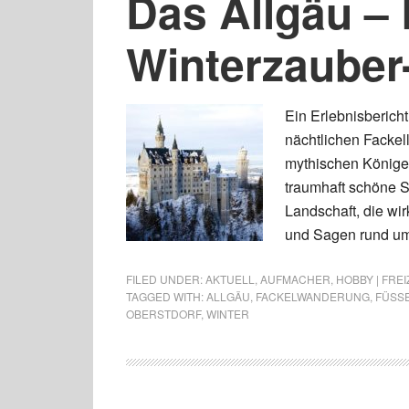
Das Allgäu –
Winterzauber
Ein Erlebnisberic
nächtlichen Fackel
mythischen Königen
traumhaft schöne Sc
Landschaft, die wi
und Sagen rund um
FILED UNDER:
AKTUELL
,
AUFMACHER
,
HOBBY | FREI
TAGGED WITH:
ALLGÄU
,
FACKELWANDERUNG
,
FÜSS
OBERSTDORF
,
WINTER