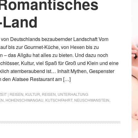
 Romantisches
-Land
ht von Deutschlands bezaubernder Landschaft Vom
lauf bis zur Gourmet-Küche, von Hexen bis zu
 – das Allgäu hat alles zu bieten. Und dazu noch
hlösser, Kultur, viel Spaß für Groß und Klein und eine
rklich atemberaubend ist… Inhalt Mythen, Gespenster
 den Alatsee Restaurant am […]
ZEIT | REISEN
,
KULTUR
,
REISEN
,
UNTERHALTUNG
EN
,
HOHENSCHWANGAU
,
KUTSCHFAHRT
,
NEUSCHWANSTEIN
,