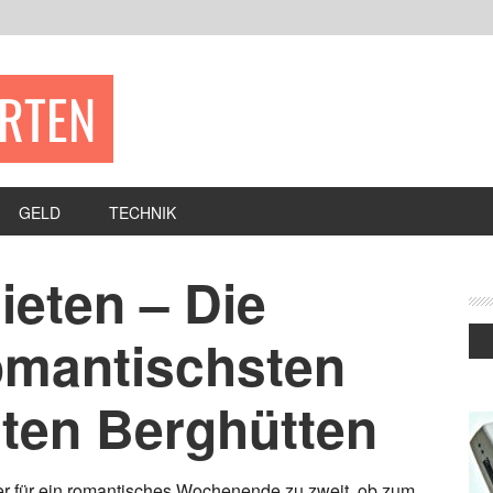
ERTEN
GELD
TECHNIK
ieten – Die
omantischsten
sten Berghütten
er für ein romantisches Wochenende zu zweit, ob zum