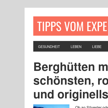
TIPPS VOM EXP
GESUNDHEIT
LEBEN
LIEBE
Berghütten m
schönsten, r
und originell
Ob an Silvester od