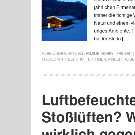
jährlichen Firmenau
immer die richtige
Natur und einem vi
uriges Ambiente. T
hat für Sie in […]
FILED UNDER:
AKTUELL
,
FAMILIE
,
HOBBY | FREIZEIT 
TAGGED WITH:
BERGHÜTTE
,
FIRMEN
,
KINDER
,
REISE
Luftbefeucht
Stoßlüften? 
wirklich gege