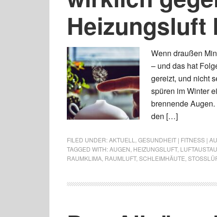
Heizungsluft h
Wenn draußen Minu
– und das hat Folg
gereizt, und nicht 
spüren im Winter e
brennende Augen. Ur
den […]
FILED UNDER:
AKTUELL
,
GESUNDHEIT | FITNESS | 
TAGGED WITH:
AUGEN
,
HEIZUNGSLUFT
,
LUFTAUSTA
RAUMKLIMA
,
RAUMLUFT
,
SCHLEIMHÄUTE
,
STOSSLÜF