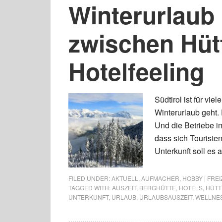
Winterurlaub 
zwischen Hüt
Hotelfeeling
Südtirol ist für v
Winterurlaub geht.
Und die Betriebe i
dass sich Touriste
Unterkunft soll es a
FILED UNDER:
AKTUELL
,
AUFMACHER
,
HOBBY | FREI
TAGGED WITH:
AUSZEIT
,
BERGHÜTTE
,
HOTELS
,
HÜTT
UNTERKUNFT
,
URLAUB
,
URLAUBSAUSZEIT
,
WELLNE