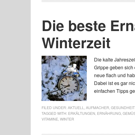
Die beste Ern
Winterzeit
Die kalte Jahreszei
Grippe geben sich 
neue flach und hab
Dabei ist es gar n
einfachen Tipps ge
FILED UNDER:
AKTUELL
,
AUFMACHER
,
GESUNDHEIT 
TAGGED WITH:
ERKÄLTUNGEN
,
ERNÄHRUNG
,
GEMÜ
VITAMINE
,
WINTER