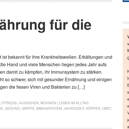
ährung für die
t ist bekannt für ihre Krankheitswellen. Erkältungen und
die Hand und viele Menschen liegen jedes Jahr aufs
en damit zu kämpfen, ihr Immunsystem zu stärken.
N
h
icht so schwer, sich mit gesunder Ernährung und einigen
B
gen die fiesen Viren und Bakterien zu […]
s
e
| FITNESS | AUSSEHEN
,
WOHNEN | LEBEN IM ALLTAG
e
SE
,
GESUND
,
GRIPPE
,
IMMUNSYSTEM
,
JAHRESZEIT
,
KÖRPER
,
OBST
,
V
j
a