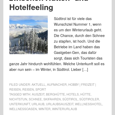
Hotelfeeling
Südtirol ist für viele das
Wunschziel Nummer 1, wenn
es um den Winterurlaub geht.
Die Chance, durch den Schnee
zu stapfen, ist hoch. Und die
Betriebe im Land haben das
Gastgeber-Gen, das dafür
sorgt, dass sich Touristen das
ganze Jahr hindurch wohlfühlen. Welche Unterkunft soll es
aber nun sein – im Winter, in Südtirol. Lieber […]
FILED UNDER:
AKTUELL
,
AUFMACHER
,
HOBBY | FREIZEIT |
REISEN
,
REISEN
,
SPORT
TAGGED WITH:
AUSZEIT
,
BERGHÜTTE
,
HOTELS
,
HÜTTE
,
NICHTSTUN
,
SCHNEE
,
SKIFAHREN
,
SÜDTIROL
,
SÜDTIROLER
,
UNTERKUNFT
,
URLAUB
,
URLAUBSAUSZEIT
,
WELLNESSHOTEL
,
WELLNESSOASEN
,
WINTER
,
WINTERURLAUB