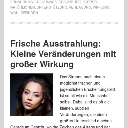
ERNÄHRUNG
,
GESCHMACK
,
GESUNDHEIT
,
KÖRPER
,
NATÜRLICHEN
,
UNTERSTÜTZUNG
,
VERDAUUNG
,
WIRKUNG
,
WOHLBEFINDEN
Frische Ausstrahlung:
Kleine Veränderungen mit
großer Wirkung
Das Streben nach einem
möglichst frischen und
jugendlichen Erscheinungsbild
ist so alt wie die Menschheit
selbst. Dabei sind es oft die
kleinen, subtilen
Veränderungen, die einen
großen Unterschied machen.
Gerade im Gesicht, wo die Zeichen des Alltags und der