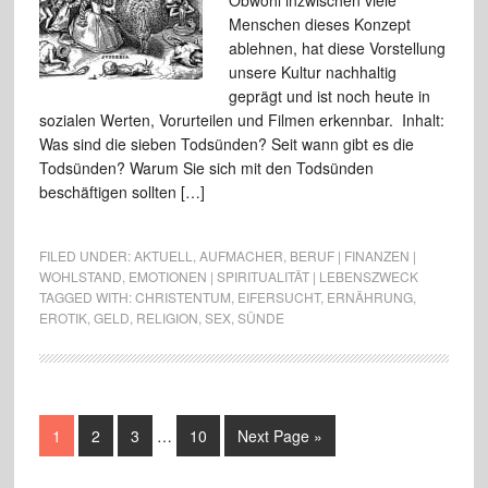
Obwohl inzwischen viele
Menschen dieses Konzept
ablehnen, hat diese Vorstellung
unsere Kultur nachhaltig
geprägt und ist noch heute in
sozialen Werten, Vorurteilen und Filmen erkennbar. Inhalt:
Was sind die sieben Todsünden? Seit wann gibt es die
Todsünden? Warum Sie sich mit den Todsünden
beschäftigen sollten […]
FILED UNDER:
AKTUELL
,
AUFMACHER
,
BERUF | FINANZEN |
WOHLSTAND
,
EMOTIONEN | SPIRITUALITÄT | LEBENSZWECK
TAGGED WITH:
CHRISTENTUM
,
EIFERSUCHT
,
ERNÄHRUNG
,
EROTIK
,
GELD
,
RELIGION
,
SEX
,
SÜNDE
1
2
3
…
10
Next Page »