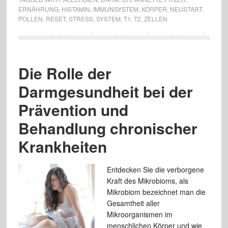
ERNÄHRUNG
,
HISTAMIN
,
IMMUNSYSTEM
,
KÖRPER
,
NEUSTART
,
POLLEN
,
RESET
,
STRESS
,
SYSTEM
,
T1
,
T2
,
ZELLEN
Die Rolle der
Darmgesundheit bei der
Prävention und
Behandlung chronischer
Krankheiten
Entdecken Sie die verborgene
Kraft des Mikrobioms, als
Mikrobiom bezeichnet man die
Gesamtheit aller
Mikroorganismen im
menschlichen Körper und wie