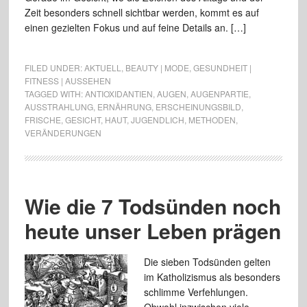
Zeit besonders schnell sichtbar werden, kommt es auf
einen gezielten Fokus und auf feine Details an. […]
FILED UNDER:
AKTUELL
,
BEAUTY | MODE
,
GESUNDHEIT |
FITNESS | AUSSEHEN
TAGGED WITH:
ANTIOXIDANTIEN
,
AUGEN
,
AUGENPARTIE
,
AUSSTRAHLUNG
,
ERNÄHRUNG
,
ERSCHEINUNGSBILD
,
FRISCHE
,
GESICHT
,
HAUT
,
JUGENDLICH
,
METHODEN
,
VERÄNDERUNGEN
Wie die 7 Todsünden noch
heute unser Leben prägen
Die sieben Todsünden gelten
im Katholizismus als besonders
schlimme Verfehlungen.