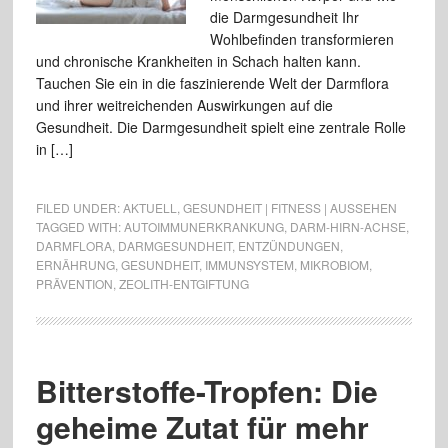
die Darmgesundheit Ihr
Wohlbefinden transformieren
und chronische Krankheiten in Schach halten kann.
Tauchen Sie ein in die faszinierende Welt der Darmflora
und ihrer weitreichenden Auswirkungen auf die
Gesundheit. Die Darmgesundheit spielt eine zentrale Rolle
in […]
FILED UNDER:
AKTUELL
,
GESUNDHEIT | FITNESS | AUSSEHEN
TAGGED WITH:
AUTOIMMUNERKRANKUNG
,
DARM-HIRN-ACHSE
,
DARMFLORA
,
DARMGESUNDHEIT
,
ENTZÜNDUNGEN
,
ERNÄHRUNG
,
GESUNDHEIT
,
IMMUNSYSTEM
,
MIKROBIOM
,
PRÄVENTION
,
ZEOLITH-ENTGIFTUNG
Bitterstoffe-Tropfen: Die
geheime Zutat für mehr