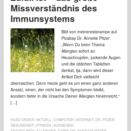
Missverständnis des
Immunsystems
Bild von meineresterampe auf
Pixabay Dr. Annette Pitzer:
„Wenn Du beim Thema
Allergien sofort an
Heuschnupfen, juckende Augen
und die üblichen Tabletten
denkst, tja, dann wird dieser
Artikel Dich vielleicht
überraschen. Denn heute geht es um einen ganz anderen
Ansatz, einen, der nicht bei den Symptomen bleibt,
sondern tiefer in die Ursache Deiner Allergien hineinreicht.“
[…]
FILED UNDER:
AKTUELL
,
COMPUTER | INTERNET
,
DR. PITZER
,
GESUNDHEIT | FITNESS | AUSSEHEN
TAGGED WITH:
ALLERGIEN
,
DARM
,
DR. ANNETTE PITZER
,