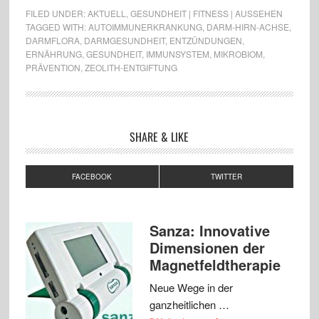
FILED UNDER:
AKTUELL
,
GESUNDHEIT | FITNESS | AUSSEHEN
TAGGED WITH:
AUTOIMMUNERKRANKUNG
,
DARM-HIRN-ACHSE
,
DARMFLORA
,
DARMGESUNDHEIT
,
ENTZÜNDUNGEN
,
ERNÄHRUNG
,
GESUNDHEIT
,
IMMUNSYSTEM
,
MIKROBIOM
,
PRÄVENTION
,
ZEOLITH-ENTGIFTUNG
SHARE & LIKE
FACEBOOK
TWITTER
Sanza: Innovative
Dimensionen der
Magnetfeldtherapie
Neue Wege in der
ganzheitlichen …