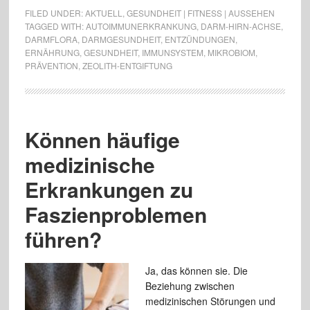
FILED UNDER:
AKTUELL
,
GESUNDHEIT | FITNESS | AUSSEHEN
TAGGED WITH:
AUTOIMMUNERKRANKUNG
,
DARM-HIRN-ACHSE
,
DARMFLORA
,
DARMGESUNDHEIT
,
ENTZÜNDUNGEN
,
ERNÄHRUNG
,
GESUNDHEIT
,
IMMUNSYSTEM
,
MIKROBIOM
,
PRÄVENTION
,
ZEOLITH-ENTGIFTUNG
Können häufige
medizinische
Erkrankungen zu
Faszienproblemen
führen?
Ja, das können sie. Die
Beziehung zwischen
medizinischen Störungen und