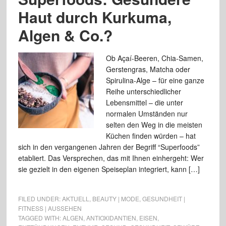
Haut durch Kurkuma,
Algen & Co.?
Ob Açaí-Beeren, Chia-Samen,
Gerstengras, Matcha oder
Spirulina-Alge – für eine ganze
Reihe unterschiedlicher
Lebensmittel – die unter
normalen Umständen nur
selten den Weg in die meisten
Küchen finden würden – hat
sich in den vergangenen Jahren der Begriff “Superfoods”
etabliert. Das Versprechen, das mit Ihnen einhergeht: Wer
sie gezielt in den eigenen Speiseplan integriert, kann […]
FILED UNDER:
AKTUELL
,
BEAUTY | MODE
,
GESUNDHEIT |
FITNESS | AUSSEHEN
TAGGED WITH:
ALGEN
,
ANTIOXIDANTIEN
,
EISEN
,