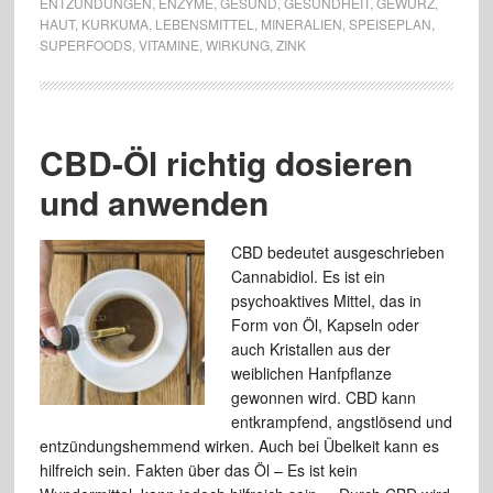
ENTZÜNDUNGEN
,
ENZYME
,
GESUND
,
GESUNDHEIT
,
GEWÜRZ
,
HAUT
,
KURKUMA
,
LEBENSMITTEL
,
MINERALIEN
,
SPEISEPLAN
,
SUPERFOODS
,
VITAMINE
,
WIRKUNG
,
ZINK
CBD-Öl richtig dosieren
und anwenden
CBD bedeutet ausgeschrieben
Cannabidiol. Es ist ein
psychoaktives Mittel, das in
Form von Öl, Kapseln oder
auch Kristallen aus der
weiblichen Hanfpflanze
gewonnen wird. CBD kann
entkrampfend, angstlösend und
entzündungshemmend wirken. Auch bei Übelkeit kann es
hilfreich sein. Fakten über das Öl – Es ist kein