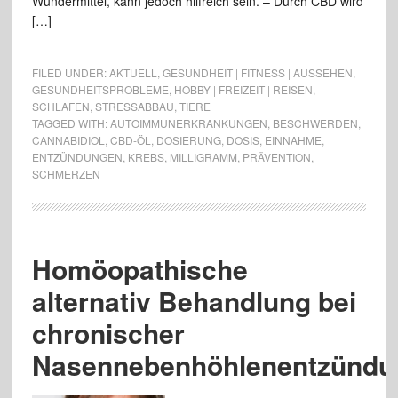
Wundermittel, kann jedoch hilfreich sein. – Durch CBD wird
[…]
FILED UNDER:
AKTUELL
,
GESUNDHEIT | FITNESS | AUSSEHEN
,
GESUNDHEITSPROBLEME
,
HOBBY | FREIZEIT | REISEN
,
SCHLAFEN
,
STRESSABBAU
,
TIERE
TAGGED WITH:
AUTOIMMUNERKRANKUNGEN
,
BESCHWERDEN
,
CANNABIDIOL
,
CBD-ÖL
,
DOSIERUNG
,
DOSIS
,
EINNAHME
,
ENTZÜNDUNGEN
,
KREBS
,
MILLIGRAMM
,
PRÄVENTION
,
SCHMERZEN
Homöopathische
alternativ Behandlung bei
chronischer
Nasennebenhöhlenentzündu