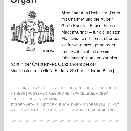
Alles über den Bestseller „Darm
mit Charme“ und die Autorin
Giulia Enders Pupse, Kacka,
Madenwürmer – für die meisten
Menschen ein Thema, über das
sie freiwillig nicht gerne reden.
Erst recht nicht mit diesen
Fäkalausdrücken und vor allem
nicht in der Öffentlichkeit. Ganz anders bei der
Medizinstudentin Giulia Enders. Sie hat mit ihrem Buch […]
FILED UNDER:
AKTUELL
,
AUFMACHER
,
BÜCHER
,
GESUNDHEIT |
FITNESS | AUSSEHEN
,
GESUNDHEITSPROBLEME
,
HOBBY |
FREIZEIT | REISEN
,
MEDIZIN
TAGGED WITH:
BLINDDARM
,
BUCH
,
DARM
,
ENDERS GIULIA
,
KOT
,
MADENWÜRMER
,
PUPSEN
,
SCHLIESSMUSKEL
,
VERDAUUNG