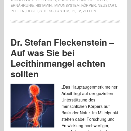
ERNÄHRUNG
,
HISTAMIN
,
IMMUNSYSTEM
,
KÖRPER
,
NEUSTART
,
POLLEN
,
RESET
,
STRESS
,
SYSTEM
,
T1
,
T2
,
ZELLEN
Dr. Stefan Fleckenstein –
Auf was Sie bei
Lecithinmangel achten
sollten
„Das Hauptaugenmerk meiner
Arbeit liegt auf der gezielten
Unterstützung des
menschlichen Körpers auf
Basis der Natur. Im Mittelpunkt
stehen dabei Forschung und
Entwicklung hochwertiger,