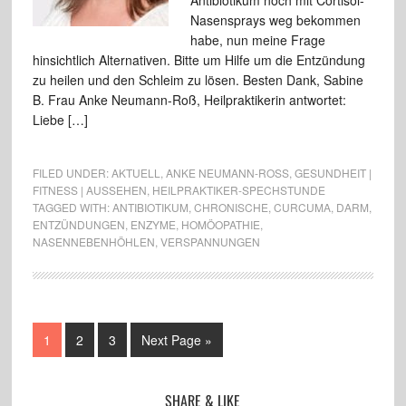
Antibiotikum noch mit Cortisol-
Nasensprays weg bekommen
habe, nun meine Frage
hinsichtlich Alternativen. Bitte um Hilfe um die Entzündung
zu heilen und den Schleim zu lösen. Besten Dank, Sabine
B. Frau Anke Neumann-Roß, Heilpraktikerin antwortet:
Liebe […]
FILED UNDER:
AKTUELL
,
ANKE NEUMANN-ROSS
,
GESUNDHEIT |
FITNESS | AUSSEHEN
,
HEILPRAKTIKER-SPECHSTUNDE
TAGGED WITH:
ANTIBIOTIKUM
,
CHRONISCHE
,
CURCUMA
,
DARM
,
ENTZÜNDUNGEN
,
ENZYME
,
HOMÖOPATHIE
,
NASENNEBENHÖHLEN
,
VERSPANNUNGEN
1
2
3
Next Page »
SHARE & LIKE