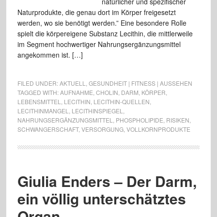
natürlicher und spezifischer
Naturprodukte, die genau dort im Körper freigesetzt
werden, wo sie benötigt werden.” Eine besondere Rolle
spielt die körpereigene Substanz Lecithin, die mittlerweile
im Segment hochwertiger Nahrungsergänzungsmittel
angekommen ist. […]
FILED UNDER:
AKTUELL
,
GESUNDHEIT | FITNESS | AUSSEHEN
TAGGED WITH:
AUFNAHME
,
CHOLIN
,
DARM
,
KÖRPER
,
LEBENSMITTEL
,
LECITHIN
,
LECITHIN-QUELLEN
,
LECITHINMANGEL
,
LECITHINSPIEGEL
,
NAHRUNGSERGÄNZUNGSMITTEL
,
PHOSPHOLIPIDE
,
RISIKEN
,
SCHWANGERSCHAFT
,
VERSORGUNG
,
VOLLKORNPRODUKTE
Giulia Enders – Der Darm,
ein völlig unterschätztes
Organ