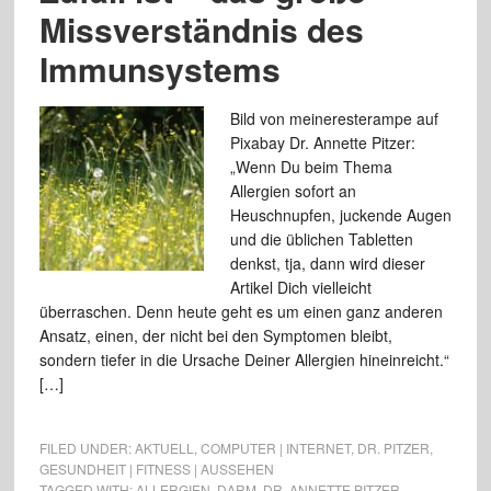
Missverständnis des
Immunsystems
Bild von meineresterampe auf
Pixabay Dr. Annette Pitzer:
„Wenn Du beim Thema
Allergien sofort an
Heuschnupfen, juckende Augen
und die üblichen Tabletten
denkst, tja, dann wird dieser
Artikel Dich vielleicht
überraschen. Denn heute geht es um einen ganz anderen
Ansatz, einen, der nicht bei den Symptomen bleibt,
sondern tiefer in die Ursache Deiner Allergien hineinreicht.“
[…]
FILED UNDER:
AKTUELL
,
COMPUTER | INTERNET
,
DR. PITZER
,
GESUNDHEIT | FITNESS | AUSSEHEN
TAGGED WITH:
ALLERGIEN
,
DARM
,
DR. ANNETTE PITZER
,