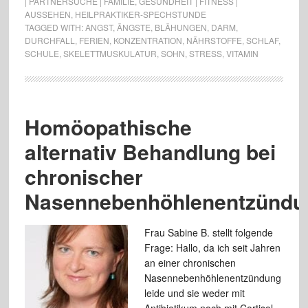
| PARTNERSUCHE | FAMILIE
,
GESUNDHEIT | FITNESS |
AUSSEHEN
,
HEILPRAKTIKER-SPECHSTUNDE
TAGGED WITH:
ANGST
,
ÄNGSTE
,
BLÄHUNGEN
,
DARM
,
DURCHFALL
,
FERIEN
,
KONZENTRATION
,
NÄHRSTOFFE
,
SCHLAF
,
SCHULE
,
SKELETTMUSKULATUR
,
SOHN
,
STRESS
,
VITAMIN
Homöopathische
alternativ Behandlung bei
chronischer
Nasennebenhöhlenentzündu
Frau Sabine B. stellt folgende
Frage: Hallo, da ich seit Jahren
an einer chronischen
Nasennebenhöhlenentzündung
leide und sie weder mit