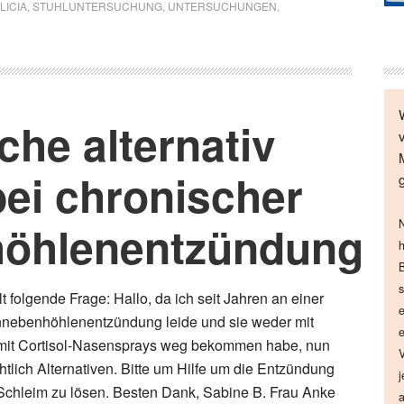
ILICIA
,
STUHLUNTERSUCHUNG
,
UNTERSUCHUNGEN
,
he alternativ
ei chronischer
öhlenentzündung
N
h
B
s
lt folgende Frage: Hallo, da ich seit Jahren an einer
e
nebenhöhlenentzündung leide und sie weder mit
e
 mit Cortisol-Nasensprays weg bekommen habe, nun
V
tlich Alternativen. Bitte um Hilfe um die Entzündung
j
Schleim zu lösen. Besten Dank, Sabine B. Frau Anke
a