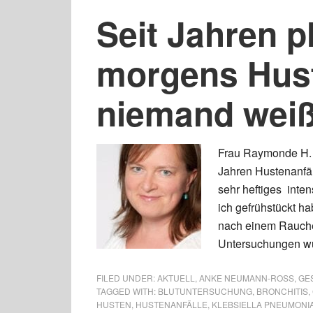
Seit Jahren 
morgens Hust
niemand weiß
Frau Raymonde H. s
Jahren Hustenanfä
sehr heftiges inte
ich gefrühstückt ha
nach einem Raucher
Untersuchungen wu
FILED UNDER:
AKTUELL
,
ANKE NEUMANN-ROSS
,
GES
TAGGED WITH:
BLUTUNTERSUCHUNG
,
BRONCHITIS
,
HUSTEN
,
HUSTENANFÄLLE
,
KLEBSIELLA PNEUMONI