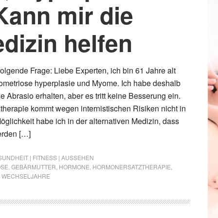
ann mir die
edizin helfen
t folgende Frage: Liebe Experten, ich bin 61 Jahre alt
ometriose hyperplasie und Myome. Ich habe deshalb
e Abrasio erhalten, aber es tritt keine Besserung ein.
herapie kommt wegen internistischen Risiken nicht in
glichkeit habe ich in der alternativen Medizin, dass
rden […]
UNDHEIT | FITNESS | AUSSEHEN
OSE
,
GEBÄRMUTTER
,
HORMONE
,
HORMONERSATZTHERAPIE
,
,
WECHSELJAHRE