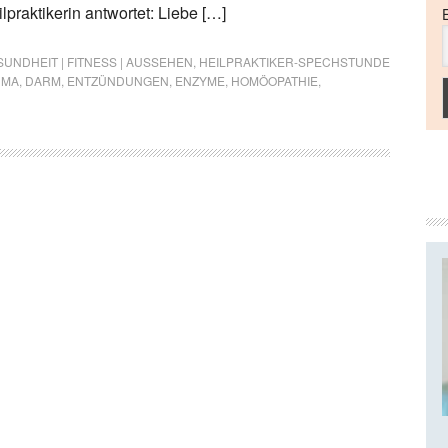
raktikerin antwortet: Liebe […]
UNDHEIT | FITNESS | AUSSEHEN
,
HEILPRAKTIKER-SPECHSTUNDE
UMA
,
DARM
,
ENTZÜNDUNGEN
,
ENZYME
,
HOMÖOPATHIE
,