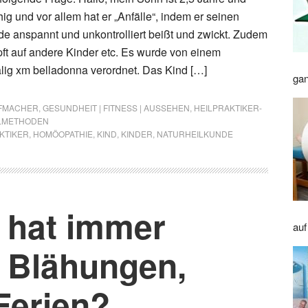
hig und vor allem hat er „Anfälle“, indem er seinen
de anspannt und unkontrolliert beißt und zwickt. Zudem
üpft auf andere Kinder etc. Es wurde von einem
alig xm belladonna verordnet. Das Kind […]
gan
FMACHER
,
GESUNDHEIT | FITNESS | AUSSEHEN
,
HEILPRAKTIKER-
ILMETHODEN
KTIKER
,
HOMÖOPATHIE
,
KIND
,
KINDER
,
NATURHEILKUNDE
 hat immer
auf
d Blähungen,
Ferien?