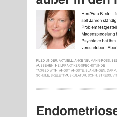
Herr/Frau B. stellt
seit Jahren ständi
Problem festgestel
Magenspiegelung hi
Psychiater hat ihm
verschrieben. Aber 
FILED UNDER:
AKTUELL
,
ANKE NEUMANN-ROSS
,
BEZ
AUSSEHEN
,
HEILPRAKTIKER-SPECHSTUNDE
TAGGED WITH:
ANGST
,
ÄNGSTE
,
BLÄHUNGEN
,
DARM
SCHULE
,
SKELETTMUSKULATUR
,
SOHN
,
STRESS
,
VI
Endometriose