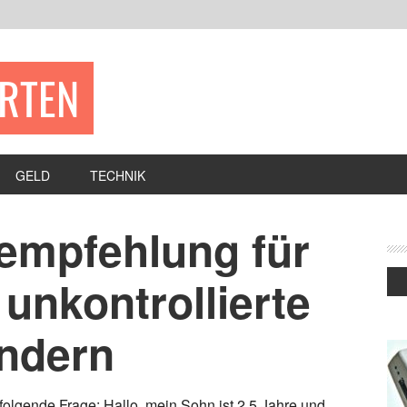
ERTEN
GELD
TECHNIK
empfehlung für
unkontrollierte
indern
 folgende Frage: Hallo, mein Sohn ist 2,5 Jahre und