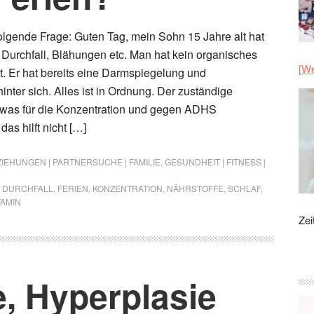
 folgende Frage: Guten Tag, mein Sohn 15 Jahre alt hat
g Durchfall, Blähungen etc. Man hat kein organisches
[We
lt. Er hat bereits eine Darmspiegelung und
nter sich. Alles ist in Ordnung. Der zuständige
 was für die Konzentration und gegen ADHS
das hilft nicht […]
IEHUNGEN | PARTNERSUCHE | FAMILIE
,
GESUNDHEIT | FITNESS |
,
DURCHFALL
,
FERIEN
,
KONZENTRATION
,
NÄHRSTOFFE
,
SCHLAF
,
TAMIN
Zei
, Hyperplasie