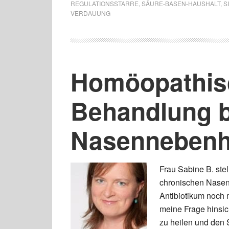
REGULATIONSSTARRE
,
SÄURE-BASEN-HAUSHALT
,
S
VERDAUUNG
Homöopathisc
Behandlung b
Nasennebenh
Frau Sabine B. stel
chronischen Nasen
Antibiotikum noch
meine Frage hinsich
zu heilen und den 