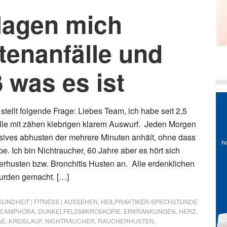
plagen mich
enanfälle und
 was es ist
tellt folgende Frage: Liebes Team, ich habe seit 2,5
lle mit zähen klebrigen klarem Auswurf. Jeden Morgen
nsives abhusten der mehrere Minuten anhält, ohne dass
be. Ich bin Nichtraucher, 60 Jahre aber es hört sich
husten bzw. Bronchitis Husten an. Alle erdenklichen
rden gemacht. […]
UNDHEIT | FITNESS | AUSSEHEN
,
HEILPRAKTIKER-SPECHSTUNDE
CAMPHORA
,
DUNKELFELDMIKROSKOPIE
,
ERKRANKUNGEN
,
HERZ
,
AE
,
KREISLAUF
,
NICHTRAUCHER
,
RAUCHERHUSTEN
,