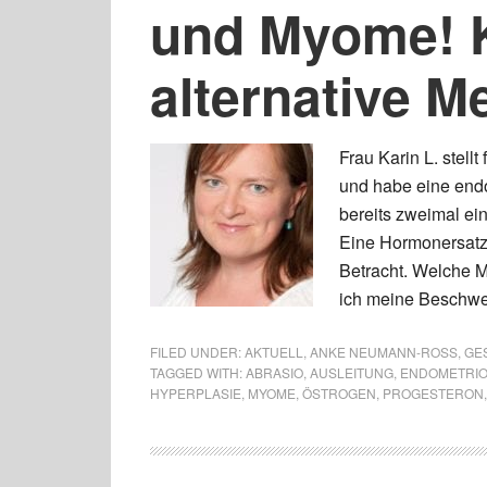
und Myome! K
alternative M
Frau Karin L. stell
und habe eine end
bereits zweimal ein
Eine Hormonersatzt
Betracht. Welche Mö
ich meine Beschwe
FILED UNDER:
AKTUELL
,
ANKE NEUMANN-ROSS
,
GES
TAGGED WITH:
ABRASIO
,
AUSLEITUNG
,
ENDOMETRI
HYPERPLASIE
,
MYOME
,
ÖSTROGEN
,
PROGESTERON