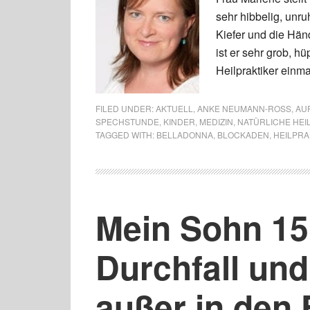
sehr hibbelig, unru
Kiefer und die Hän
ist er sehr grob, h
Heilpraktiker einm
FILED UNDER:
AKTUELL
,
ANKE NEUMANN-ROSS
,
AU
SPECHSTUNDE
,
KINDER
,
MEDIZIN
,
NATÜRLICHE HE
TAGGED WITH:
BELLADONNA
,
BLOCKADEN
,
HEILPRA
Mein Sohn 15
Durchfall un
außer in den 