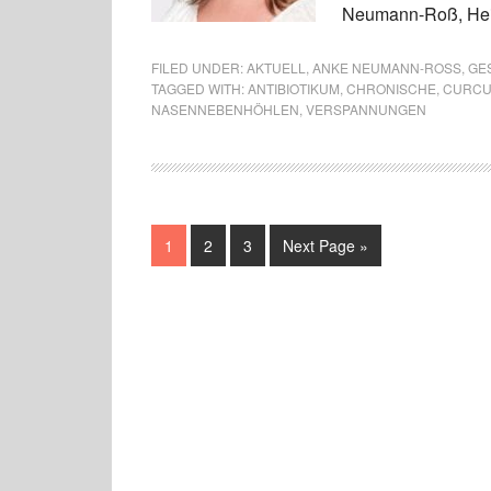
Neumann-Roß, Heilp
FILED UNDER:
AKTUELL
,
ANKE NEUMANN-ROSS
,
GES
TAGGED WITH:
ANTIBIOTIKUM
,
CHRONISCHE
,
CURC
NASENNEBENHÖHLEN
,
VERSPANNUNGEN
1
2
3
Next Page »