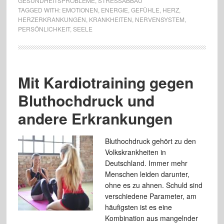
GESUNDHEITSPROBLEME
,
STRESSABBAU
TAGGED WITH:
EMOTIONEN
,
ENERGIE
,
GEFÜHLE
,
HERZ
,
HERZERKRANKUNGEN
,
KRANKHEITEN
,
NERVENSYSTEM
,
PERSÖNLICHKEIT
,
SEELE
Mit Kardiotraining gegen
Bluthochdruck und
andere Erkrankungen
Bluthochdruck gehört zu den
Volkskrankheiten in
Deutschland. Immer mehr
Menschen leiden darunter,
ohne es zu ahnen. Schuld sind
verschiedene Parameter, am
häufigsten ist es eine
Kombination aus mangelnder