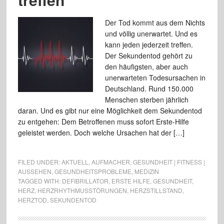
Der Tod kommt aus dem Nichts
und völlig unerwartet. Und es
kann jeden jederzeit treffen.
Der Sekundentod gehört zu
den häufigsten, aber auch
unerwarteten Todesursachen in
Deutschland. Rund 150.000
Menschen sterben jährlich
daran. Und es gibt nur eine Möglichkeit dem Sekundentod
zu entgehen: Dem Betroffenen muss sofort Erste-Hilfe
geleistet werden. Doch welche Ursachen hat der […]
FILED UNDER:
AKTUELL
,
AUFMACHER
,
GESUNDHEIT | FITNESS |
AUSSEHEN
,
GESUNDHEITSPROBLEME
,
MEDIZIN
TAGGED WITH:
DEFIBRILLATOR
,
ERSTE HILFE
,
GESUNDHEIT
,
HERZ
,
HERZRHYTHMUSSTÖRUNGEN
,
HERZSTILLSTAND
,
HERZTOD
,
SEKUNDENTOD