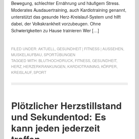
Bewegung, schlechter Ernährung und häufigem Stress.
Moderates Ausdauertraining, auch Kardiotraining genannt,
unterstützt das gesunde Herz-Kreislauf-System und hilft
dabei, der Volkskrankheit vorzubeugen. Ohne
Schwierigkeiten zu Hause trainieren Wer […]
FILED UNDER:
AKTUELL
,
GESUNDHEIT | FITNESS | AUSSEHEN
,
MUSKELAUFBAU
,
SPORTÜBUNGEN
TAGGED WITH:
BLUTHOCHDRUCK
,
FITNESS
,
GESUNDHEIT
,
HERZ
,
HERZERKRANKUNGEN
,
KARDIOTRAINING
,
KÖRPER
,
KREISLAUF
,
SPORT
Plötzlicher Herzstillstand
und Sekundentod: Es
kann jeden jederzeit
treffen