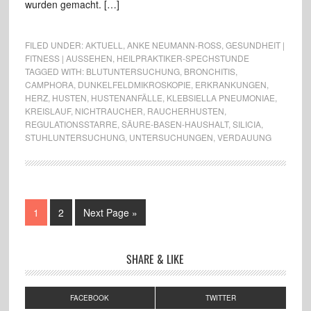
wurden gemacht. […]
FILED UNDER:
AKTUELL
,
ANKE NEUMANN-ROSS
,
GESUNDHEIT |
FITNESS | AUSSEHEN
,
HEILPRAKTIKER-SPECHSTUNDE
TAGGED WITH:
BLUTUNTERSUCHUNG
,
BRONCHITIS
,
CAMPHORA
,
DUNKELFELDMIKROSKOPIE
,
ERKRANKUNGEN
,
HERZ
,
HUSTEN
,
HUSTENANFÄLLE
,
KLEBSIELLA PNEUMONIAE
,
KREISLAUF
,
NICHTRAUCHER
,
RAUCHERHUSTEN
,
REGULATIONSSTARRE
,
SÄURE-BASEN-HAUSHALT
,
SILICIA
,
STUHLUNTERSUCHUNG
,
UNTERSUCHUNGEN
,
VERDAUUNG
1
2
Next Page »
SHARE & LIKE
FACEBOOK
TWITTER