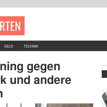
ERTEN
GELD
TECHNIK
ining gegen
k und andere
n