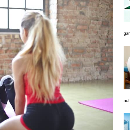
gan
auf