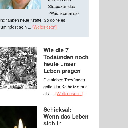
Strapazen des
»Wachzustands«
und tanken neue Kräfte. So sollte es
zumindest sein ...
[Weiterlesen]
Wie die 7
Todsünden noch
heute unser
Leben prägen
Die sieben Todsünden
gelten im Katholizismus
als …
[Weiterlesen...]
Schicksal:
Wenn das Leben
sich in