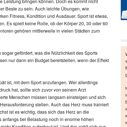
ne Leistung bringen können. Doch es kommt nicht
er Beste zu sein. Auch leichte Übungen, wie
rken Fitness, Kondition und Ausdauer. Sport ist etwas,
 Es spielt keine Rolle, ob der Körper 20, 30 oder 60
enioren gehören mittlerweile in vielen Städten zum
ogar gefördert, was die Nützlichkeit des Sports
en nur dann ein Budget bereitstellen, wenn der Effekt
pät ist, mit dem Sport anzufangen. Wer allerdings
N
uck hat, sollte sich zuvor von seinem Arzt
h
nierte Menschen müssen langsam einsteigen und sich
B
n Herausforderung stellen. Auch das Herz muss trainiert
s
st ist es wichtig, dass sich das Herz an die
e
anfangs bei Belastung noch in enorme höhen
e
s mehr Kondition aufgebaut ist. Und das zahlt sich aus,