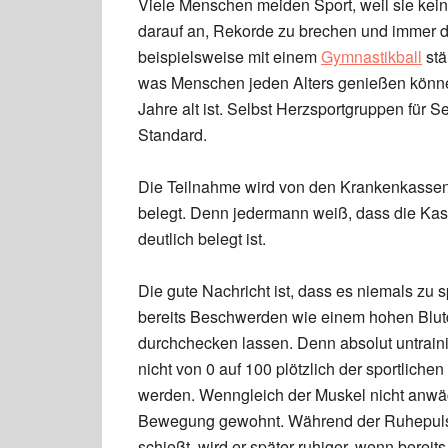
Viele Menschen meiden Sport, weil sie kei
darauf an, Rekorde zu brechen und immer d
beispielsweise mit einem
Gymnastikball
stä
was Menschen jeden Alters genießen können.
Jahre alt ist. Selbst Herzsportgruppen für S
Standard.
Die Teilnahme wird von den Krankenkassen s
belegt. Denn jedermann weiß, dass die Kass
deutlich belegt ist.
Die gute Nachricht ist, dass es niemals zu s
bereits Beschwerden wie einem hohen Blutdr
durchchecken lassen. Denn absolut untrai
nicht von 0 auf 100 plötzlich der sportliche
werden. Wenngleich der Muskel nicht anwäch
Bewegung gewohnt. Während der Ruhepuls 
schießt, wird er später ruhiger, wenn bereit