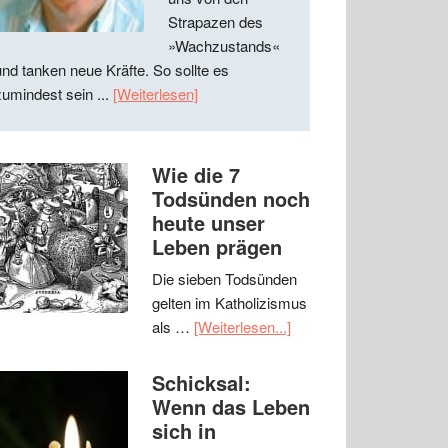
Strapazen des
»Wachzustands«
und tanken neue Kräfte. So sollte es
zumindest sein ...
[Weiterlesen]
Wie die 7
Todsünden noch
heute unser
Leben prägen
Die sieben Todsünden
gelten im Katholizismus
als …
[Weiterlesen...]
Schicksal:
Wenn das Leben
sich in