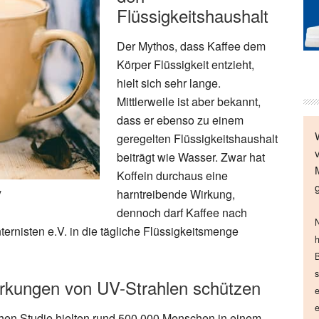
Flüssigkeitshaushalt
Der Mythos, dass Kaffee dem
Körper Flüssigkeit entzieht,
hielt sich sehr lange.
Mittlerweile ist aber bekannt,
dass er ebenso zu einem
geregelten Flüssigkeitshaushalt
beiträgt wie Wasser. Zwar hat
Koffein durchaus eine
y
harntreibende Wirkung,
dennoch darf Kaffee nach
N
rnisten e.V. in die tägliche Flüssigkeitsmenge
h
B
s
irkungen von UV-Strahlen schützen
e
e
hen Studie hielten rund 500.000 Menschen in einem