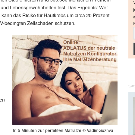
V
- und Lebensgewohnheiten fest. Das Ergebnis: Wer
j
t, kann das Risiko für Hautkrebs um circa 20 Prozent
a
 UV-bedingten Zellschäden schützen.
h
ven
In 5 Minuten zur perfekten Matratze © VadimGuzhva –