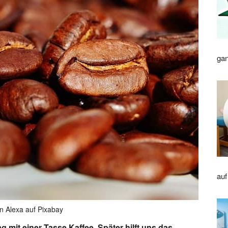
gan
auf
on Alexa auf Pixabay
 mit einer Tasse Kaffee. Später hilft uns das