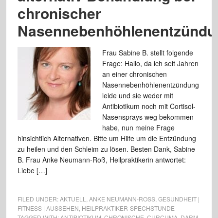
chronischer
Nasennebenhöhlenentzündu
Frau Sabine B. stellt folgende
Frage: Hallo, da ich seit Jahren
an einer chronischen
Nasennebenhöhlenentzündung
leide und sie weder mit
Antibiotikum noch mit Cortisol-
Nasensprays weg bekommen
habe, nun meine Frage
hinsichtlich Alternativen. Bitte um Hilfe um die Entzündung
zu heilen und den Schleim zu lösen. Besten Dank, Sabine
B. Frau Anke Neumann-Roß, Heilpraktikerin antwortet:
Liebe […]
FILED UNDER:
AKTUELL
,
ANKE NEUMANN-ROSS
,
GESUNDHEIT |
FITNESS | AUSSEHEN
,
HEILPRAKTIKER-SPECHSTUNDE
TAGGED WITH:
ANTIBIOTIKUM
,
CHRONISCHE
,
CURCUMA
,
DARM
,