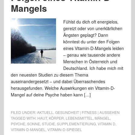
Mangels
Fühlst du dich oft energielos,
gereizt oder von unerklärlichen
Ängsten geplagt? Dann
könntest du unter den Folgen
eines Vitamin-D-Mangels leiden
– genau wie tausende andere
Menschen in Österreich und
Deutschland. Ich habe mich mit
den neuesten Studien zu diesem Thema
auseinandergesetzt – und dabei Überraschendes
herausgefunden. Welche Auswirkungen ein Vitamin-D-
Mangel auf deine Psyche haben kann […]
FILED UNDER:
AKTUELL
,
GESUNDHEIT | FITNESS | AUSSEHEN
TAGGED WITH:
HAUT
,
KÖRPER
,
LEBENSMITTEL
,
MÄNGEL
,
PSYCHE
,
SONNE
,
STUDIE
,
SUPPLEMENTIERUNG
,
VITAMIN D
,
VITAMIN-D-MANGEL
,
VITAMIN-D-SPIEGEL