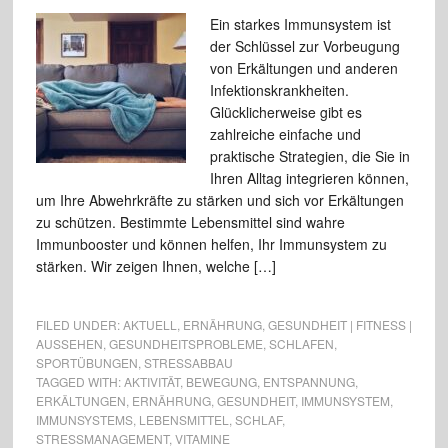
Ein starkes Immunsystem ist
der Schlüssel zur Vorbeugung
von Erkältungen und anderen
Infektionskrankheiten.
Glücklicherweise gibt es
zahlreiche einfache und
praktische Strategien, die Sie in
Ihren Alltag integrieren können,
um Ihre Abwehrkräfte zu stärken und sich vor Erkältungen
zu schützen. Bestimmte Lebensmittel sind wahre
Immunbooster und können helfen, Ihr Immunsystem zu
stärken. Wir zeigen Ihnen, welche […]
FILED UNDER:
AKTUELL
,
ERNÄHRUNG
,
GESUNDHEIT | FITNESS |
AUSSEHEN
,
GESUNDHEITSPROBLEME
,
SCHLAFEN
,
SPORTÜBUNGEN
,
STRESSABBAU
TAGGED WITH:
AKTIVITÄT
,
BEWEGUNG
,
ENTSPANNUNG
,
ERKÄLTUNGEN
,
ERNÄHRUNG
,
GESUNDHEIT
,
IMMUNSYSTEM
,
IMMUNSYSTEMS
,
LEBENSMITTEL
,
SCHLAF
,
STRESSMANAGEMENT
,
VITAMINE