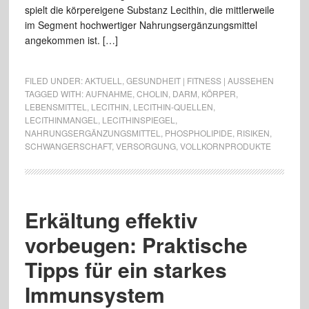
spielt die körpereigene Substanz Lecithin, die mittlerweile
im Segment hochwertiger Nahrungsergänzungsmittel
angekommen ist. […]
FILED UNDER:
AKTUELL
,
GESUNDHEIT | FITNESS | AUSSEHEN
TAGGED WITH:
AUFNAHME
,
CHOLIN
,
DARM
,
KÖRPER
,
LEBENSMITTEL
,
LECITHIN
,
LECITHIN-QUELLEN
,
LECITHINMANGEL
,
LECITHINSPIEGEL
,
NAHRUNGSERGÄNZUNGSMITTEL
,
PHOSPHOLIPIDE
,
RISIKEN
,
SCHWANGERSCHAFT
,
VERSORGUNG
,
VOLLKORNPRODUKTE
Erkältung effektiv
vorbeugen: Praktische
Tipps für ein starkes
Immunsystem