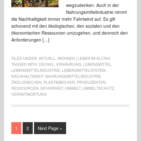
wegzudenken. Auch in der
Nahrungsmittelindustrie nimmt
die Nachhaltigkeit immer mehr Fahrtwind auf. Es gilt
schonend mit den ökologischen, den sozialen und den
ökonomischen Ressourcen umzugehen, und dennoch den
Anforderungen […]
FILED UNDER:
AKTUELL
,
WOHNEN | LEBEN IM ALLTAG
TAGGED WITH:
DECKEL
,
ERNÄHRUNG
,
LEBENSMITTEL
,
LEBENSMITTELINDUSTRIE
,
LEBENSMITTELSYSTEM
,
NACHHALTIGKEIT
,
NAHRUNGSMITTELINDUSTRIE
,
ÖKOLOGISCHEN
,
PLASTIKBECHER
,
PRODUZENTEN
,
RESSOURCEN
,
SICHERHEIT
,
UMWELT
,
UMWELTSCHUTZ
,
VERANTWORTUNG
1
2
Next Page »