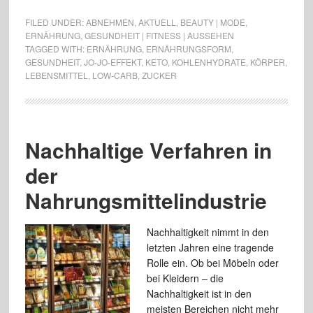
FILED UNDER:
ABNEHMEN
,
AKTUELL
,
BEAUTY | MODE
,
ERNÄHRUNG
,
GESUNDHEIT | FITNESS | AUSSEHEN
TAGGED WITH:
ERNÄHRUNG
,
ERNÄHRUNGSFORM
,
GESUNDHEIT
,
JO-JO-EFFEKT
,
KETO
,
KOHLENHYDRATE
,
KÖRPER
,
LEBENSMITTEL
,
LOW-CARB
,
ZUCKER
Nachhaltige Verfahren in
der
Nahrungsmittelindustrie
Nachhaltigkeit nimmt in den
letzten Jahren eine tragende
Rolle ein. Ob bei Möbeln oder
bei Kleidern – die
Nachhaltigkeit ist in den
meisten Bereichen nicht mehr