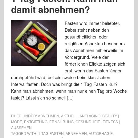
damit abnehmen?
Fasten wird immer beliebter.
Dabei steht neben den
gesundheitlichen oder
religiösen Aspekten besonders
das Abnehmen mittlerweile im
Vordergrund. Viele der
förderlichen Effekte zeigen sich
erst, wenn das Fasten länger
durchgeführt wird, beispielsweise beim klassischen
Intervallfasten. Doch was bringt die 1-Tag-Fasten-Kur?
Kann man abnehmen, wenn man nur einen Tag pro Woche
fastet? Lässt sich so schnell […]
FILED UNDER:
ABNEHMEN
,
AKTUELL
,
ANTI AGING
,
BEAUTY |
MODE
,
ENTGIFTUNG
,
ERNÄHRUNG
,
GESUNDHEIT | FITNESS |
AUSSEHEN
TAGGED WITH:
1-TAG-FASTEN
,
ABNEHMEN
,
AUTOPHAGIE
,