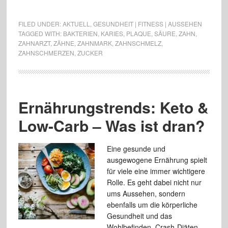
FILED UNDER:
AKTUELL
,
GESUNDHEIT | FITNESS | AUSSEHEN
TAGGED WITH:
BAKTERIEN
,
KARIES
,
PLAQUE
,
SÄURE
,
ZAHN
,
ZAHNARZT
,
ZÄHNE
,
ZAHNMARK
,
ZAHNSCHMELZ
,
ZAHNSCHMERZEN
,
ZUCKER
Ernährungstrends: Keto &
Low-Carb – Was ist dran?
Eine gesunde und
ausgewogene Ernährung spielt
für viele eine immer wichtigere
Rolle. Es geht dabei nicht nur
ums Aussehen, sondern
ebenfalls um die körperliche
Gesundheit und das
Wohlbefinden. Crash-Diäten