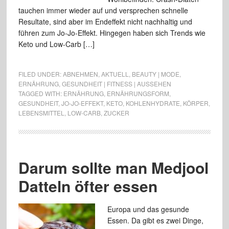
tauchen immer wieder auf und versprechen schnelle
Resultate, sind aber im Endeffekt nicht nachhaltig und
führen zum Jo-Jo-Effekt. Hingegen haben sich Trends wie
Keto und Low-Carb […]
FILED UNDER:
ABNEHMEN
,
AKTUELL
,
BEAUTY | MODE
,
ERNÄHRUNG
,
GESUNDHEIT | FITNESS | AUSSEHEN
TAGGED WITH:
ERNÄHRUNG
,
ERNÄHRUNGSFORM
,
GESUNDHEIT
,
JO-JO-EFFEKT
,
KETO
,
KOHLENHYDRATE
,
KÖRPER
,
LEBENSMITTEL
,
LOW-CARB
,
ZUCKER
Darum sollte man Medjool
Datteln öfter essen
Europa und das gesunde
Essen. Da gibt es zwei Dinge,