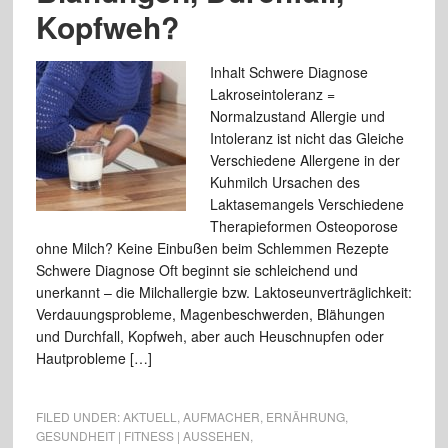
Kopfweh?
Inhalt Schwere Diagnose
Lakroseintoleranz =
Normalzustand Allergie und
Intoleranz ist nicht das Gleiche
Verschiedene Allergene in der
Kuhmilch Ursachen des
Laktasemangels Verschiedene
Therapieformen Osteoporose
ohne Milch? Keine Einbußen beim Schlemmen Rezepte
Schwere Diagnose Oft beginnt sie schleichend und
unerkannt – die Milchallergie bzw. Laktoseunverträglichkeit:
Verdauungsprobleme, Magenbeschwerden, Blähungen
und Durchfall, Kopfweh, aber auch Heuschnupfen oder
Hautprobleme […]
FILED UNDER:
AKTUELL
,
AUFMACHER
,
ERNÄHRUNG
,
GESUNDHEIT | FITNESS | AUSSEHEN
,