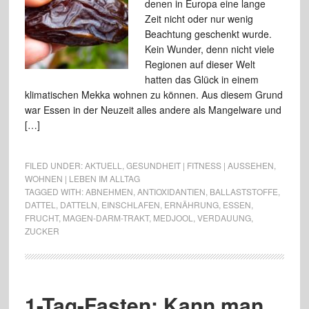
denen in Europa eine lange
Zeit nicht oder nur wenig
Beachtung geschenkt wurde.
Kein Wunder, denn nicht viele
Regionen auf dieser Welt
hatten das Glück in einem
klimatischen Mekka wohnen zu können. Aus diesem Grund
war Essen in der Neuzeit alles andere als Mangelware und
[…]
FILED UNDER:
AKTUELL
,
GESUNDHEIT | FITNESS | AUSSEHEN
,
WOHNEN | LEBEN IM ALLTAG
TAGGED WITH:
ABNEHMEN
,
ANTIOXIDANTIEN
,
BALLASTSTOFFE
,
DATTEL
,
DATTELN
,
EINSCHLAFEN
,
ERNÄHRUNG
,
ESSEN
,
FRUCHT
,
MAGEN-DARM-TRAKT
,
MEDJOOL
,
VERDAUUNG
,
ZUCKER
1-Tag-Fasten: Kann man